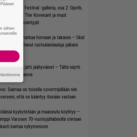
. Pääset
llsinki Metal Festival -galleria, osa 2: Opeth,
e
radise Lost, The Kovenant ja muut
ätöspäivän esiintyjät
n siihen
uraavalla
ik Grönwall matkaa hornaan ja takaisin – Skid
w’ssa vaikuttanut ruotsalaislaulaja julkaisi
uden videon
pu Normaali jätti jäähyväiset – Tältä näytti
nnelma Ratinassa
äytäntömme
vio: Saimaa on toisella covertripillään niin
vereeni, että se kääntyy itseään vastaan
öläisiä kyykytetään ja maaseutu köyhtyy –
mppi Varosen 70-vuotisjuhlabiisillä otetaan
ukasti kantaa nykymenoon