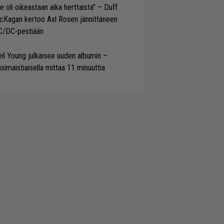
e oli oikeastaan aika herttaista” – Duff
cKagan kertoo Axl Rosen jännittäneen
C/DC-pestiään
il Young julkaisee uuden albumin –
simaistiaisella mittaa 11 minuuttia