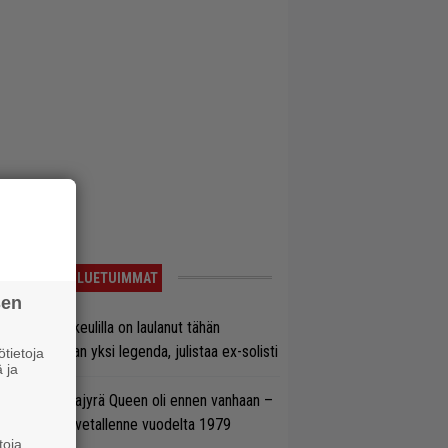
LUETUIMMAT
sen
on Maidenin keulilla on laulanut tähän
nnessä tasan yksi legenda, julistaa ex-solisti
tietoja
 ja
llainen keikkajyrä Queen oli ennen vanhaan –
tso tulinen livetallenne vuodelta 1979
toja