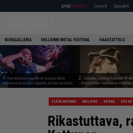
Como.fi
Episodi.fi
ETUSIVU
UUTIS
KUVAGALLERIA
HELLSINKI METAL FESTIVAL
HAASTATTELU
1.
2.
Iron Maidenin keulilla on laulanut tähän
Tällainen keikkajyrä Queen oli e
mennessä tasan yksi legenda, julistaa ex-solisti
– katso tulinen livetallenne vuodelta
ELÄVÄ MUSIIKKI
MIELIPIDE
KEIKKA
EDU K
Rikastuttava, r