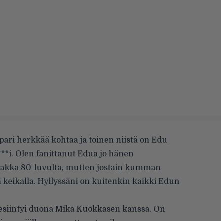
ri herkkää kohtaa ja toinen niistä on Edu
***i. Olen fanittanut Edua jo hänen
aakka 80-luvulta, mutten jostain kumman
keikalla. Hyllyssäni on kuitenkin kaikki Edun
esiintyi duona Mika Kuokkasen kanssa. On