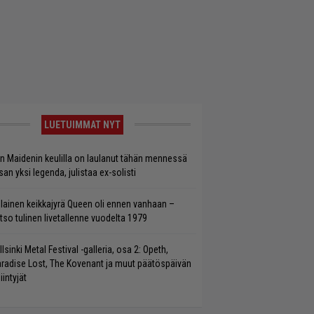
LUETUIMMAT NYT
on Maidenin keulilla on laulanut tähän mennessä
san yksi legenda, julistaa ex-solisti
llainen keikkajyrä Queen oli ennen vanhaan –
tso tulinen livetallenne vuodelta 1979
llsinki Metal Festival -galleria, osa 2: Opeth,
radise Lost, The Kovenant ja muut päätöspäivän
iintyjät