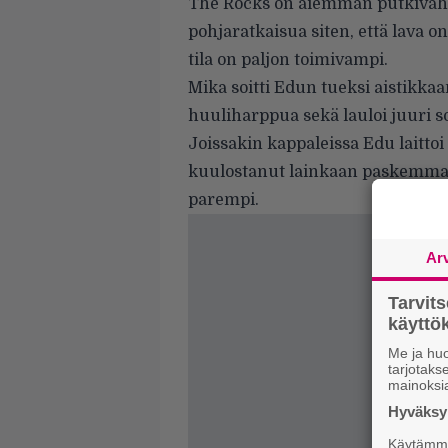
The Rocks on aiemman putkivah
pohjaratkaisua siten, että lava on
tila on paljon toimivampi.
Mika soitti Edun tueksi aistikkaa
huuliharppua sekä lauloi juuri so
Joissakin kappaleissa Edu laitt
kuulostanut lainkaan paskemmalta
parempi.
Ar
Tarvit
käytt
Me ja huo
tarjotak
mainoksi
Hyväksym
Käytämme 