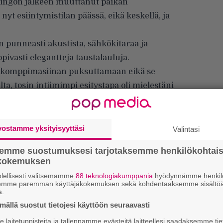
ingon jälkeen muuttanut paikan
 nyt esiintymistilan päässä, eikä keskellä, ja
n punneasti akustista, sähkökitaraa ja
pivasti elegantteja taustalauluja.
oi komppimasiinan puksuttamaan eikä se
, tosin intiimimpi esitystapa oli mielestäni
vostamme yksityisyyttäsi
Valintasi
semme suostumuksesi tarjotaksemme henkilökohtai
ökokemuksen
Ir
me
lellisesti valitsemamme
88 teknologiakumppania
hyödynnämme henkilö
semme paremman käyttäjäkokemuksen sekä kohdentaaksemme sisältöä
a.
Tä
ällä suostut tietojesi käyttöön seuraavasti
ka
laitetunnisteita ja tallennamme evästeitä laitteellesi saadaksemme tie