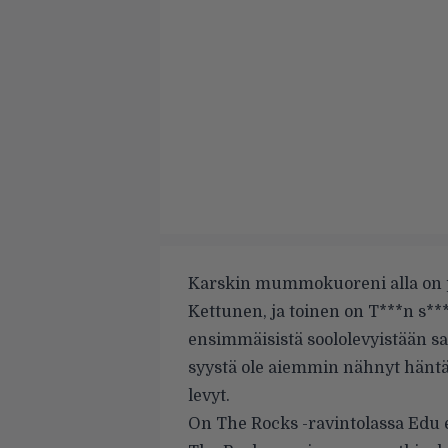
Karskin mummokuoreni alla on pa
Kettunen, ja toinen on T***n s**
ensimmäisistä soololevyistään s
syystä ole aiemmin nähnyt häntä 
levyt.
On The Rocks -ravintolassa Edu 