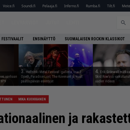
Voice.fi
Soundi.fi
Pelaaja.fi
Inferno.fi
Rumba.fi
Tilt.fi
Metel
ET
LEVYARVIOT
JUTUT
LEHTI
FESTIVAALIT
ENSINÄYTTÖ
SUOMALAISEN ROCKIN KLASSIKOT
3.
4.
Hellsinki Metal Festival -galleria, osa 2:
Erik Grönwall matkaa
nnen vanhaan
Opeth, Paradise Lost, The Kovenant ja muut
Skid Row’ssa vaikuttanut 
 1979
päätöspäivän esiintyjät
uuden videon
ETTUNEN
MIKA KUOKKANEN
ationaalinen ja rakaste