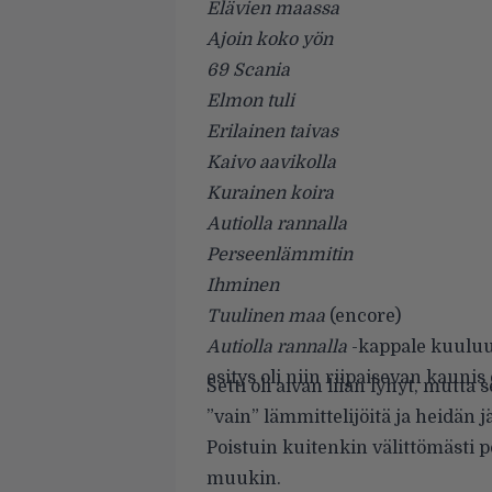
Elävien maassa
Ajoin koko yön
69 Scania
Elmon tuli
Erilainen taivas
Kaivo aavikolla
Kurainen koira
Autiolla rannalla
Perseenlämmitin
Ihminen
Tuulinen maa
(encore)
Autiolla rannalla
-kappale kuuluu
esitys oli niin riipaisevan kaunis
Setti oli aivan liian lyhyt, mutta
”vain” lämmittelijöitä ja heidän j
Poistuin kuitenkin välittömästi p
muukin.