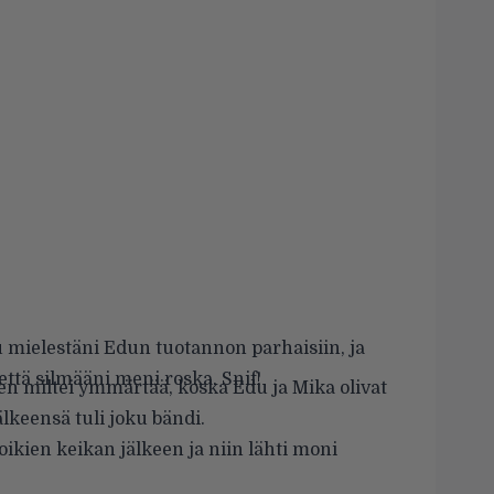
 mielestäni Edun tuotannon parhaisiin, ja
 että silmääni meni roska. Snif!
 sen miltei ymmärtää, koska Edu ja Mika olivat
älkeensä tuli joku bändi.
oikien keikan jälkeen ja niin lähti moni