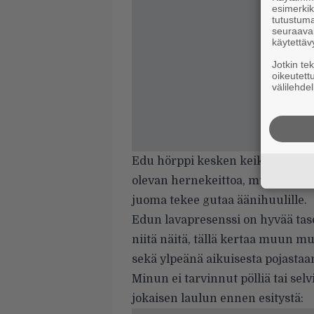
esimerkiks
tutustuma
seuraaval
käytettäv
Jotkin te
oikeutett
välilehdel
Edu hörppi kesken keikan huikka
olevan hernekeittoa, mutta veikk
juoma tekee gutaa äänihuulille.
Edun lavapresenssi on hyvää tasoa
niitä näitä, tällä kertaa muun m
sekä ylpeänä aikuisesta pojastaa
Minun ei tarvinnut pölliä tai selvit
jokaisen laulun ennen esitystä: