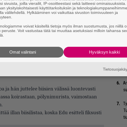
i sivuista, joilla vierailit, IP-osoitteestasi sekä laitteesi ominaisuuksista
He
an yksityiskohtaisesti käyttötarkoituksiin ja teknologiakumppaneihimm
la välilehdellä. Hylkääminen voi vaikuttaa sivuston toimivuuteen ja
Pa
yyteen.
pä
knologiamme voivat käsitellä tietoja myös ilman suostumusta, jos niillä o
u peruste. Voit vastustaa tätä tai muuttaa asetuksiasi milloin tahansa se
Er
lä.
Ro
u
Omat valintani
Hyväksyn kaikki
Ep
a Airam-termospullosta, jossa hän väitti
tu
Tietosuojak
aan siellä olleen kahvia tai teetä. Ehkä lämmin
Ar
 ja hän juttelee biisien välissä luontevasti
su
uassa koirastaan, pölynimurista, vaimostaan
Ty
n.
Tu
tää illan biisilistaa, koska Edu esitteli fiksusti
ti