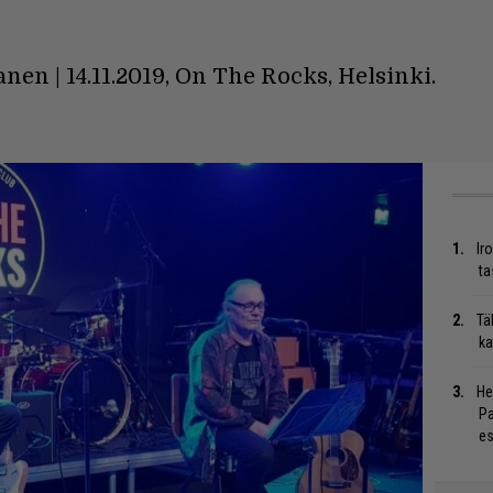
en | 14.11.2019, On The Rocks, Helsinki.
Ir
ta
Tä
ka
He
Pa
es