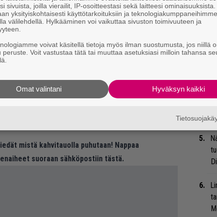
i sivuista, joilla vierailit, IP-osoitteestasi sekä laitteesi ominaisuuksista
t
an yksityiskohtaisesti käyttötarkoituksiin ja teknologiakumppaneihimm
la välilehdellä. Hylkääminen voi vaikuttaa sivuston toimivuuteen ja
yyteen.
Gl
knologiamme voivat käsitellä tietoja myös ilman suostumusta, jos niillä o
u peruste. Voit vastustaa tätä tai muuttaa asetuksiasi milloin tahansa se
Uu
lä.
Va
ry
Omat valintani
Hyväksyn kaikki
Bl
taloginsa kustannusoikeudet Hipgnosisille 140-
ja
Tietosuojak
Nä
 tiedät mistä kahvitauolla puhutaan! Nappaa
tu
eenaiheet suoraan sähköpostiin tästä.
Di
Li
ta
Me