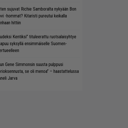
ten sujuvat Richie Samboralta nykyään Bon
vi -hommat? Kitaristi pureutui keikalla
nhaan hittiin
udeksi Kentiksi” tituleerattu ruotsalaisyhtye
aapuu syksyllä ensimmäiselle Suomen-
ertueelleen
un Gene Simmonsin suusta pulppusi
rioksennusta, se oli menoa” – haastattelussa
neli Jarva