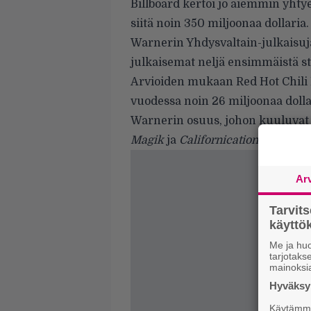
Billboard kertoi jo aiemmin yhtye
siitä noin 350 miljoonaa dollaria
Warnerin Yhdysvaltain-julkaisuj
julkaisemat neljä ensimmäistä 
Arvioiden mukaan Red Hot Chili
vuodessa noin 26 miljoonaa do
Warnerin osuus, johon kuuluvat 
Magik
ja
Californication
.
Ar
Tarvit
käytt
Me ja huo
tarjotak
mainoksi
Hyväksym
Käytämme 