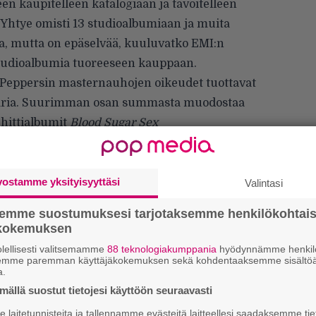
en kaupitelleen katalogiaan ja tavoitelleen
. Yhtye omisti 13 studioalbumiaan ja muita
a, mutta on epäselvää, kuuluvatko EMI:n
studioalbumia tuoreeseen kauppaan.
 Peppersin masternauhojen oikeudet tuottavat
llaria. Suurimman osan summasta muodostaa
hittialbumit
Blood Sugar Sex
vostamme yksityisyyttäsi
Valintasi
semme suostumuksesi tarjotaksemme henkilökohtai
ökokemuksen
lellisesti valitsemamme
88 teknologiakumppania
hyödynnämme henkilö
semme paremman käyttäjäkokemuksen sekä kohdentaaksemme sisältöä
a.
ällä suostut tietojesi käyttöön seuraavasti
We
laitetunnisteita ja tallennamme evästeitä laitteellesi saadaksemme tie