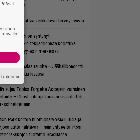
. Pääset
ulee Suomeen
e
enn Hughes jättää keikkalavat terveyssyistä
n siihen
uraavalla
si superbändi on syntynyt –
ihtoehtorockin tekijämiehistä koostuva
hmä esittäytyy ep:n merkeissä
ind Channel palaa tauolta – Jäähallikonsertti
 uutta musiikkia luvassa
äytäntömme
in sujuu Tobias Forgelta Acceptin varhainen
otanto – Ghost-johtaja kanavoi sisäistä Udo
rkschneideriaan
nkin Park kertoo huomionarvoisia uutisia ja
rjoaa uutta nähtävää – näin yhtyeeltä irtosi
teora-aikojen tuotanto Brasiliassa