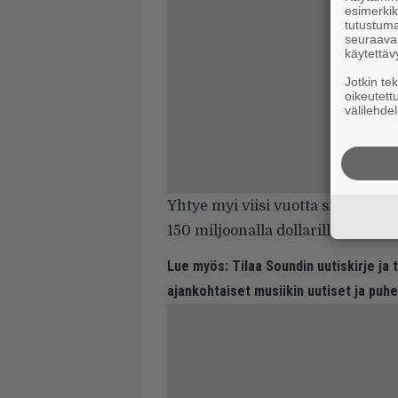
esimerkiks
tutustuma
seuraaval
käytettäv
Jotkin te
oikeutett
välilehdel
Yhtye myi viisi vuotta sitten ka
150 miljoonalla dollarilla.
Lue myös:
Tilaa Soundin uutiskirje ja
ajankohtaiset musiikin uutiset ja puh