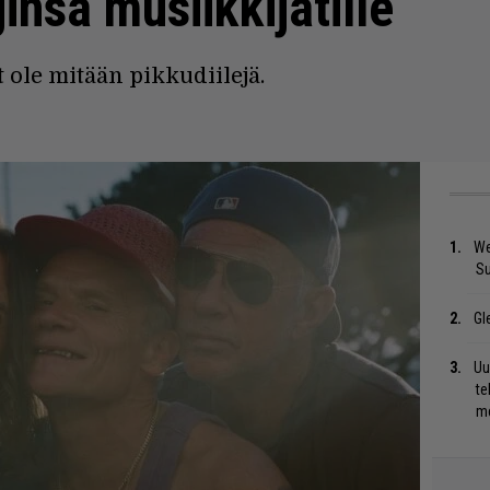
nsa musiikkijätille
 ole mitään pikkudiilejä.
We
S
Gl
Uu
te
me