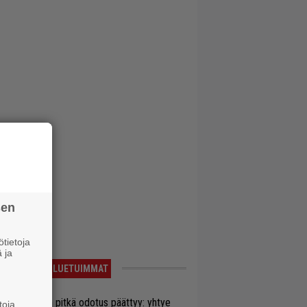
sen
tietoja
 ja
LUETUIMMAT
ezer-fanien pitkä odotus päättyy: yhtye
toja