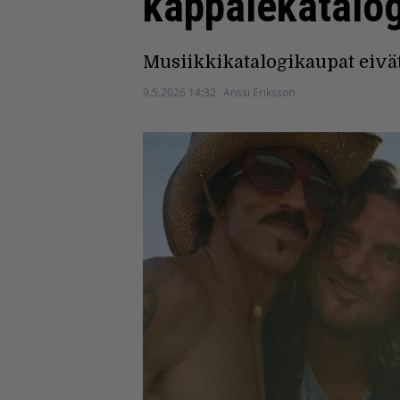
kappalekatalogi
Musiikkikatalogikaupat eivät
9.5.2026 14:32
Anssi Eriksson