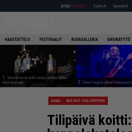
Como.fi
Episodi.fi
ETUSIVU
UUTIS
HAASTATTELU
FESTIVAALIT
KUVAGALLERIA
ENSINÄYTTÖ
1.
Weezer-fanien pitkä odotus päättyy: yhtye
2.
tulee Suomeen
Glenn Hughes jättää keikkalavat t
ASIAA
RED HOT CHILI PEPPERS
Tilipäivä koitt