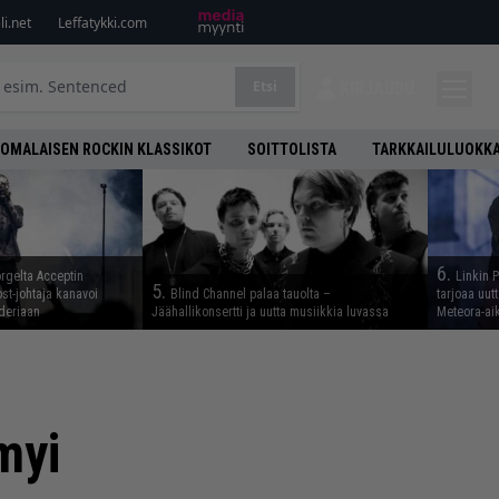
i.net
Leffatykki.com
Etsi
KIRJAUDU
OMALAISEN ROCKIN KLASSIKOT
SOITTOLISTA
TARKKAILULUOKK
6.
rgelta Acceptin
Linkin 
5.
st-johtaja kanavoi
Blind Channel palaa tauolta –
tarjoaa uut
deriaan
Jäähallikonsertti ja uutta musiikkia luvassa
Meteora-aik
myi