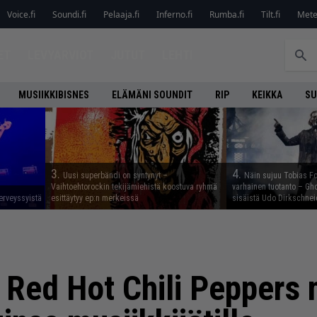
Voice.fi
Soundi.fi
Pelaaja.fi
Inferno.fi
Rumba.fi
Tilt.fi
Metel
ET
LEVYARVIOT
JUTUT
LEHTI
MUSIIKKIBISNES
ELÄMÄNI SOUNDIT
RIP
KEIKKA
SU
3.
4.
Uusi superbändi on syntynyt –
Näin sujuu Tobias Fo
Vaihtoehtorockin tekijämiehistä koostuva ryhmä
varhainen tuotanto – Gho
erveyssyistä
esittäytyy ep:n merkeissä
sisäistä Udo Dirkschnei
i: Red Hot Chili Peppers 