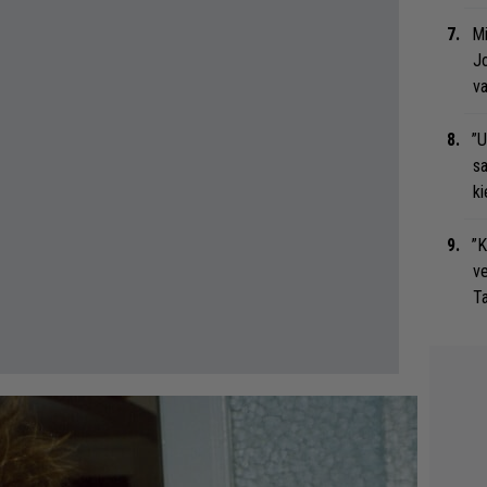
Mi
Jo
va
”U
s
ki
”K
ve
Ta