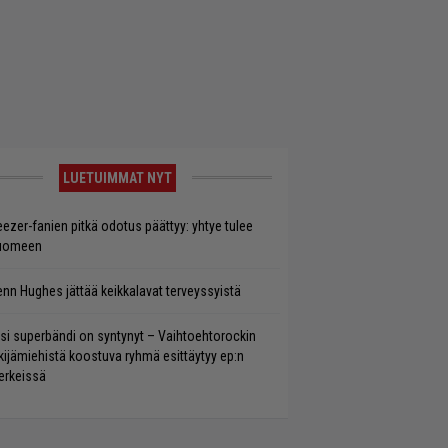
LUETUIMMAT NYT
ezer-fanien pitkä odotus päättyy: yhtye tulee
uomeen
enn Hughes jättää keikkalavat terveyssyistä
si superbändi on syntynyt – Vaihtoehtorockin
kijämiehistä koostuva ryhmä esittäytyy ep:n
rkeissä