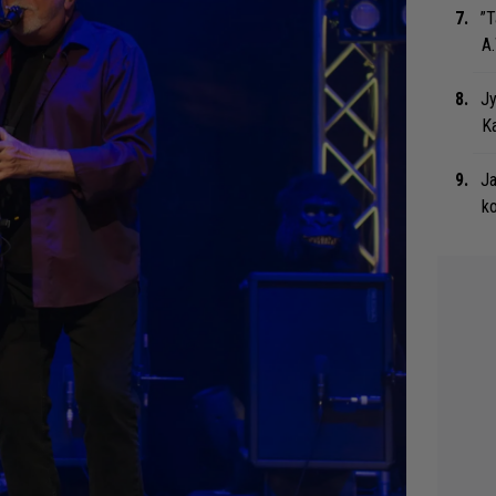
”T
A.
Jy
Ka
Ja
ko