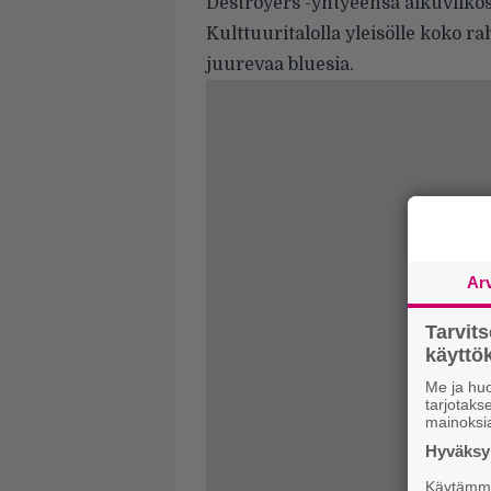
Destroyers -yhtyeensä alkuviikos
Kulttuuritalolla yleisölle koko 
juurevaa bluesia.
Ar
Tarvit
käytt
Me ja huo
tarjotak
mainoksi
Hyväksym
Käytämme 