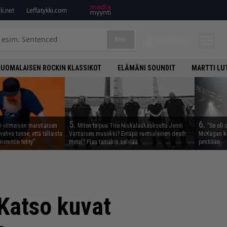
i.net
Leffatykki.com
Etsi
KIRJAUDU
SUOMALAISEN ROCKIN KLASSIKOT
ELÄMÄNI SOUNDIT
MARTTI LU
5.
6.
i viimeisen maistiaisen
Miten taipuu Trio Niskalaukaukselta Jenni
”Se oli 
vahva tunne, että tällaista
Vartiaisen musiikki? Entäpä ruotsalainen death
McKagan ke
iemmin tehty”
metal? Pian tämäkin selviää
pestiään
 Katso kuvat