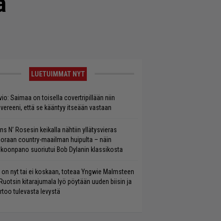
a
LUETUIMMAT NYT
vio: Saimaa on toisella covertripillään niin
vereeni, että se kääntyy itseään vastaan
ns N’ Rosesin keikalla nähtiin yllätysvieras
oraan country-maailman huipulta – näin
koonpano suoriutui Bob Dylanin klassikosta
 on nyt tai ei koskaan, toteaa Yngwie Malmsteen
Ruotsin kitarajumala lyö pöytään uuden biisin ja
rtoo tulevasta levystä