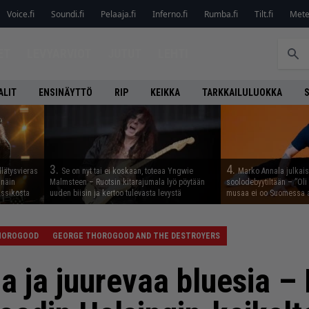
Voice.fi
Soundi.fi
Pelaaja.fi
Inferno.fi
Rumba.fi
Tilt.fi
Metel
ET
LEVYARVIOT
JUTUT
LEHTI
ALIT
ENSINÄYTTÖ
RIP
KEIKKA
TARKKAILULUOKKA
3.
4.
llätysvieras
Se on nyt tai ei koskaan, toteaa Yngwie
Marko Annala julkais
 näin
Malmsteen – Ruotsin kitarajumala lyö pöytään
soolodebyytiltään – ”Oli 
assikosta
uuden biisin ja kertoo tulevasta levystä
musaa ei oo Suomessa a
HOROGOOD
GEORGE THOROGOOD AND THE DESTROYERS
a ja juurevaa bluesia –