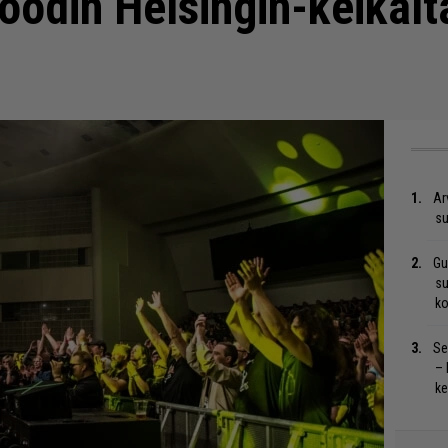
odin Helsingin-keikalt
Ar
su
Gu
su
ko
Se
– 
ke