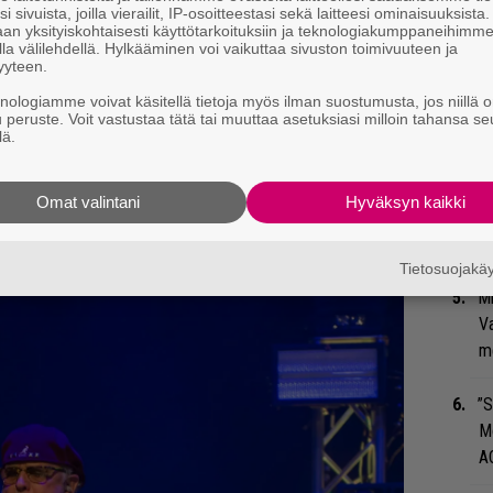
su
i sivuista, joilla vierailit, IP-osoitteestasi sekä laitteesi ominaisuuksista
ko
an yksityiskohtaisesti käyttötarkoituksiin ja teknologiakumppaneihimm
la välilehdellä. Hylkääminen voi vaikuttaa sivuston toimivuuteen ja
yyteen.
Se
alla kameroineen taltioimassa tunnelmia.
knologiamme voivat käsitellä tietoja myös ilman suostumusta, jos niillä o
Ma
u peruste. Voit vastustaa tätä tai muuttaa asetuksiasi milloin tahansa se
a alta.
uu
lä.
Ma
Omat valintani
Hyväksyn kaikki
so
tä
Tietosuojak
Mi
Va
me
”S
M
A