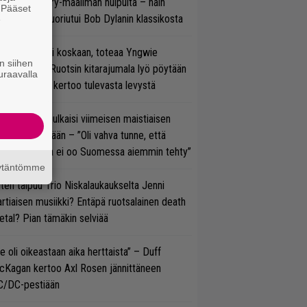
oraan country-maailman huipulta – näin
. Pääset
koonpano suoriutui Bob Dylanin klassikosta
e
 on nyt tai ei koskaan, toteaa Yngwie
n siihen
lmsteen – Ruotsin kitarajumala lyö pöytään
uraavalla
den biisin ja kertoo tulevasta levystä
rko Annala julkaisi viimeisen maistiaisen
olodebyytiltään – ”Oli vahva tunne, että
llaista musaa ei oo Suomessa aiemmin tehty”
äytäntömme
ten taipuu Trio Niskalaukaukselta Jenni
rtiaisen musiikki? Entäpä ruotsalainen death
tal? Pian tämäkin selviää
e oli oikeastaan aika herttaista” – Duff
cKagan kertoo Axl Rosen jännittäneen
C/DC-pestiään