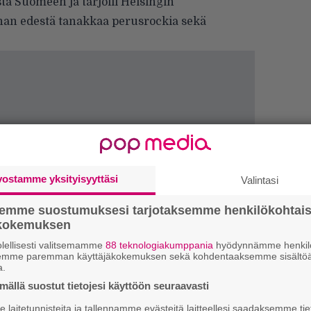
ta Suomeen ja tarjoili Helsingin
rahan edestä tanakkaa perusrockia sekä
vostamme yksityisyyttäsi
Valintasi
semme suostumuksesi tarjotaksemme henkilökohtai
ökokemuksen
lellisesti valitsemamme
88 teknologiakumppania
hyödynnämme henkilö
Ar
semme paremman käyttäjäkokemuksen sekä kohdentaaksemme sisältöä
su
a.
ällä suostut tietojesi käyttöön seuraavasti
Gu
laitetunnisteita ja tallennamme evästeitä laitteellesi saadaksemme tie