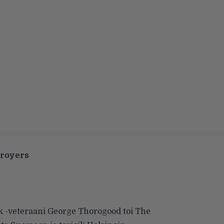
troyers
k -veteraani George Thorogood toi The