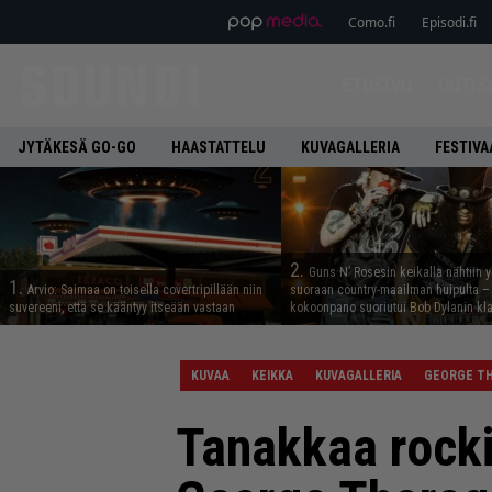
Como.fi
Episodi.fi
ETUSIVU
UUTIS
JYTÄKESÄ GO-GO
HAASTATTELU
KUVAGALLERIA
FESTIVA
2.
Guns N’ Rosesin keikalla nähtiin y
1.
Arvio: Saimaa on toisella covertripillään niin
suoraan country-maailman huipulta –
suvereeni, että se kääntyy itseään vastaan
kokoonpano suoriutui Bob Dylanin kl
KUVAA
KEIKKA
KUVAGALLERIA
GEORGE T
Tanakkaa rocki