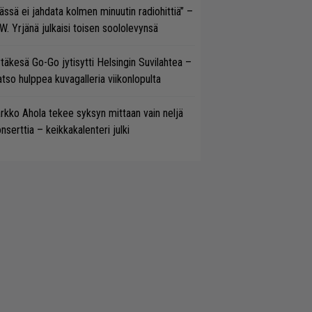
ässä ei jahdata kolmen minuutin radiohittiä” –
W. Yrjänä julkaisi toisen soololevynsä
täkesä Go-Go jytisytti Helsingin Suvilahtea –
tso hulppea kuvagalleria viikonlopulta
rkko Ahola tekee syksyn mittaan vain neljä
nserttia – keikkakalenteri julki