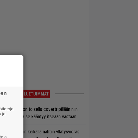
sen
LUETUIMMAT
tietoja
vio: Saimaa on toisella covertripillään niin
 ja
vereeni, että se kääntyy itseään vastaan
ns N’ Rosesin keikalla nähtiin yllätysvieras
toja