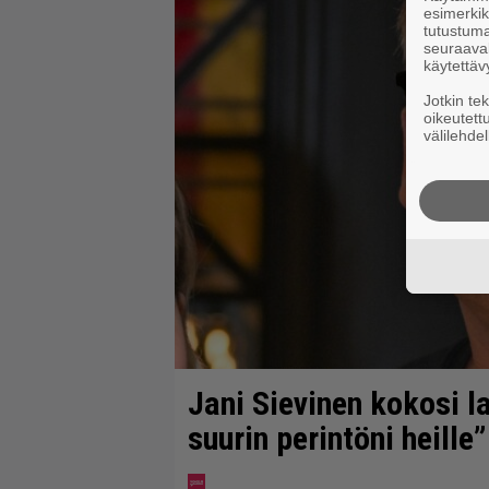
esimerkiks
tutustuma
seuraaval
käytettäv
Jotkin te
oikeutett
välilehdel
Jani Sievinen kokosi 
suurin perintöni heille”