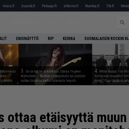
Voice.fi
Soundi.fi
Pelaaja.fi
Inferno.fi
Rumba.fi
Tilt.fi
Metel
ET
LEVYARVIOT
JUTUT
LEHTI
ALIT
ENSINÄYTTÖ
RIP
KEIKKA
SUOMALAISEN ROCKIN K
3.
4.
llätysvieras
Se on nyt tai ei koskaan, toteaa Yngwie
Miten taipuu Trio Ni
 näin
Malmsteen – Ruotsin kitarajumala lyö pöytään
Vartiaisen musiikki? En
assikosta
uuden biisin ja kertoo tulevasta levystä
metal? Pian tämäkin sel
s ottaa etäisyyttä muu