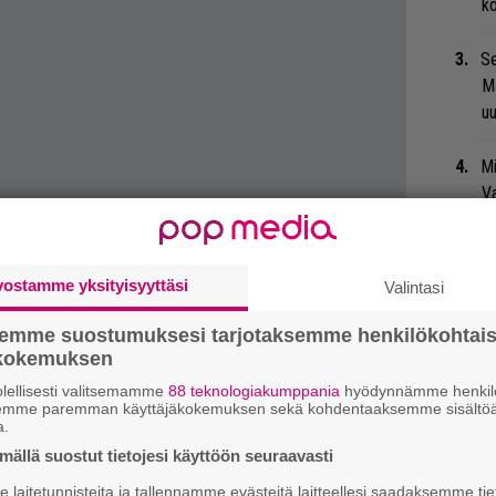
ko
Se
Ma
uu
Mi
Va
me
Ma
vostamme yksityisyyttäsi
Valintasi
so
tä
semme suostumuksesi tarjotaksemme henkilökohtai
ökokemuksen
Bl
lellisesti valitsemamme
88 teknologiakumppania
hyödynnämme henkilö
nä
semme paremman käyttäjäkokemuksen sekä kohdentaaksemme sisältöä
a.
ällä suostut tietojesi käyttöön seuraavasti
Ja
ko
laitetunnisteita ja tallennamme evästeitä laitteellesi saadaksemme tie