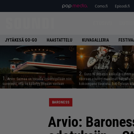
Como.fi
Episodi.fi
ETUSIVU
UUTIS
JYTÄKESÄ GO-GO
HAASTATTELU
KUVAGALLERIA
FESTIVA
2.
Guns N’ Rosesin keikalla nähtiin y
1.
Arvio: Saimaa on toisella covertripillään niin
suoraan country-maailman huipulta –
suvereeni, että se kääntyy itseään vastaan
kokoonpano suoriutui Bob Dylanin kl
BARONESS
Arvio: Barones