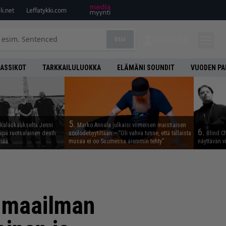
i.net
Leffatykki.com
Etsi
KIRJAUDU
LASSIKOT
TARKKAILULUOKKA
ELÄMÄNI SOUNDIT
VUODEN PA
5.
skalaukaukselta Jenni
Marko Annala julkaisi viimeisen maistiaisen
6.
täpä ruotsalainen death
soolodebyytiltään – ”Oli vahva tunne, että tällaista
Blind Ch
viää
musaa ei oo Suomessa aiemmin tehty”
näyttävän v
n maailman