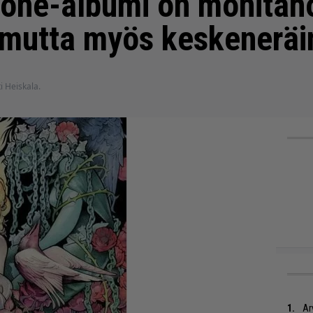
tone-albumi on monitaho
n mutta myös keskenerä
ti Heiskala.
Ar