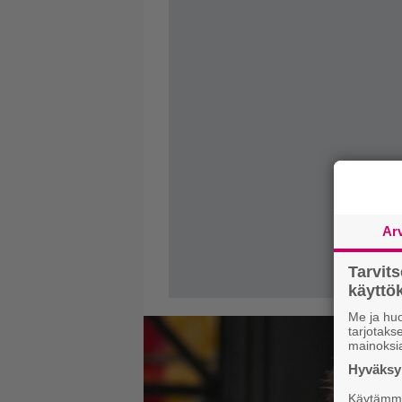
Ar
Tarvit
käytt
Me ja huo
tarjotak
mainoksi
Hyväksym
Käytämme 