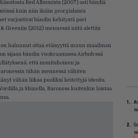
käsoitosta Red Albumista (2007) asti bändiä
istössä kuin niin ikään georgialaista
et varjostivat bändin kehitystä pari
& Greeniin (2012) mennessä niitä alettiin
ss on halunnut ottaa etäisyyttä muun maailman
dion sijaan bändin vuokraamassa Airbnb:ssä
 yllätyksenä, että monitahoinen ja
 Baronessin tähän mennessä vähiten
äänyt vähän liikaa puoliksi keitettyjä ideoita.
ordilla ja Shinella, Baroness kuitenkin loistaa
nsa.
Ar
su
Gu
su