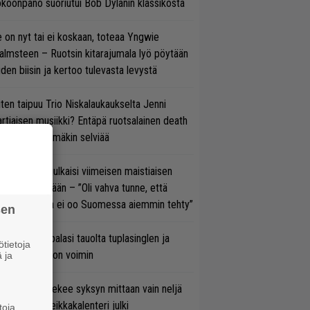
koonpano suoriutui Bob Dylanin klassikosta
 on nyt tai ei koskaan, toteaa Yngwie
lmsteen – Ruotsin kitarajumala lyö pöytään
den biisin ja kertoo tulevasta levystä
ten taipuu Trio Niskalaukaukselta Jenni
rtiaisen musiikki? Entäpä ruotsalainen death
tal? Pian tämäkin selviää
rko Annala julkaisi viimeisen maistiaisen
olodebyytiltään – ”Oli vahva tunne, että
llaista musaa ei oo Suomessa aiemmin tehty”
sen
ind Channel palasi tauolta tuplasinglen ja
tietoja
yttävän videon voimin
 ja
rkko Ahola tekee syksyn mittaan vain neljä
nserttia – keikkakalenteri julki
toja