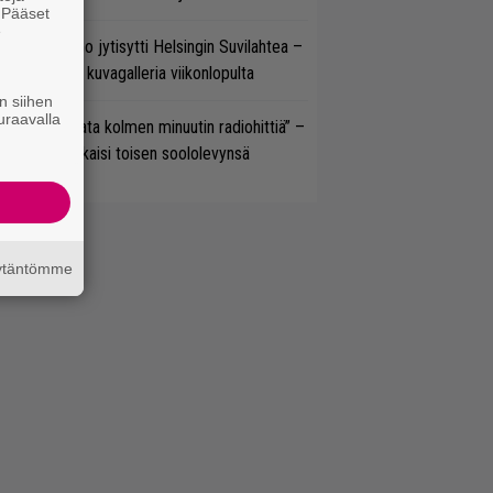
. Pääset
e
täkesä Go-Go jytisytti Helsingin Suvilahtea –
tso hulppea kuvagalleria viikonlopulta
n siihen
uraavalla
ässä ei jahdata kolmen minuutin radiohittiä” –
W. Yrjänä julkaisi toisen soololevynsä
äytäntömme