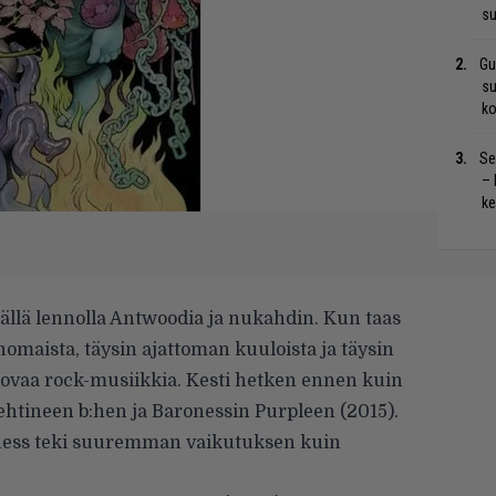
su
Gu
su
ko
Se
– 
ke
källä lennolla Antwoodia ja nukahdin. Kun taas
nomaista, täysin ajattoman kuuloista ja täysin
sovaa rock-musiikkia. Kesti hetken ennen kuin
htineen b:hen ja Baronessin Purpleen (2015).
oness teki suuremman vaikutuksen kuin