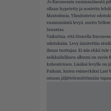
Jo Baronessin ensimmäisestä pit
ollaan hypetetty ja nostettu lehd
Mastodonia. Ylimitoitetut odotuks
ensimmäistä levyä, mutta Yellow 
lunastaa.
Vaikuttaa, että Stonella Barone
odotuksiin. Levy äänitettiin stu
ilman tuottajaa. Ei siis ehkä tule
seikkailullinen albumi on myös
kohesiivinen. Lisäksi levylle on j
Paikoin, kuten esimerkiksi Last W
omaan jäljittelemättömään tapaa