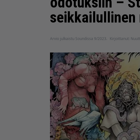
odotuksiin – S
seikkailulline
Arvio julkaistu Soundissa 9/2023.
Kirjoittanut: Nuut