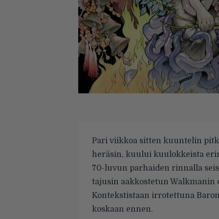
Pari viikkoa sitten kuuntelin pit
heräsin, kuului kuulokkeista eri
70-luvun parhaiden rinnalla sei
tajusin aakkostetun Walkmanin e
Kontekstistaan irrotettuna Bar
koskaan ennen.