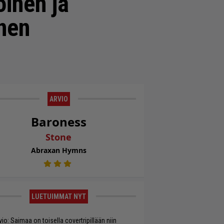
inen ja
inen
ARVIO
Baroness
Stone
Abraxan Hymns
LUETUIMMAT NYT
vio: Saimaa on toisella covertripillään niin