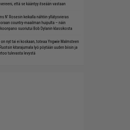
vereeni, että se kääntyy itseään vastaan
ns N’ Rosesin keikalla nähtiin yllätysvieras
oraan country-maailman huipulta – näin
koonpano suoriutui Bob Dylanin klassikosta
 on nyt tai ei koskaan, toteaa Yngwie Malmsteen
Ruotsin kitarajumala lyö pöytään uuden biisin ja
rtoo tulevasta levystä