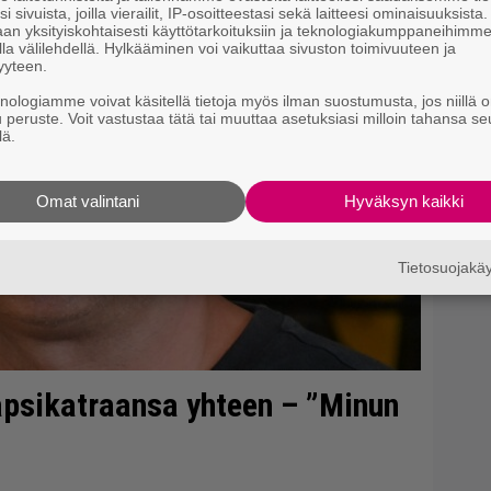
i sivuista, joilla vierailit, IP-osoitteestasi sekä laitteesi ominaisuuksista
an yksityiskohtaisesti käyttötarkoituksiin ja teknologiakumppaneihimm
Jy
la välilehdellä. Hylkääminen voi vaikuttaa sivuston toimivuuteen ja
yyteen.
Ka
knologiamme voivat käsitellä tietoja myös ilman suostumusta, jos niillä o
u peruste. Voit vastustaa tätä tai muuttaa asetuksiasi milloin tahansa se
”T
lä.
A.
Omat valintani
Hyväksyn kaikki
Tietosuojak
lapsikatraansa yhteen – ”Minun