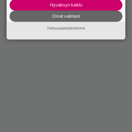
Hyväksyn kaikki
Omat valintani
Tietosuojakäytäntömme