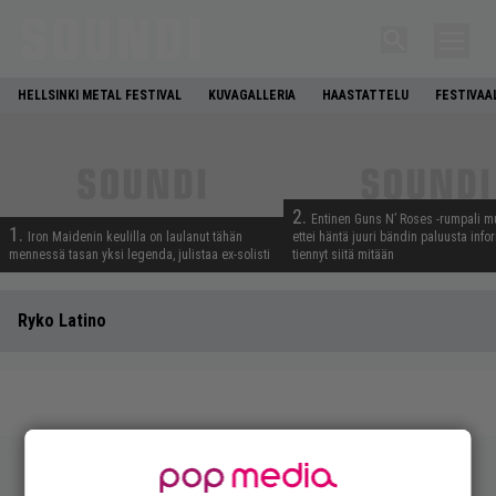
HELLSINKI METAL FESTIVAL
KUVAGALLERIA
HAASTATTELU
FESTIVAA
2.
Entinen Guns N’ Roses -rumpali mu
1.
Iron Maidenin keulilla on laulanut tähän
ettei häntä juuri bändin paluusta info
mennessä tasan yksi legenda, julistaa ex-solisti
tiennyt siitä mitään
Ryko Latino