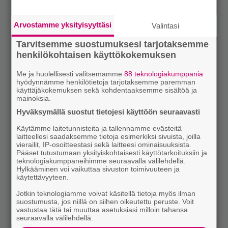
Arvostamme yksityisyyttäsi
Valintasi
Tarvitsemme suostumuksesi tarjotaksemme
henkilökohtaisen käyttökokemuksen
Me ja huolellisesti valitsemamme
88 teknologiakumppania
hyödynnämme henkilötietoja tarjotaksemme paremman
käyttäjäkokemuksen sekä kohdentaaksemme sisältöä ja
mainoksia.
Hyväksymällä suostut tietojesi käyttöön seuraavasti
Käytämme laitetunnisteita ja tallennamme evästeitä
laitteellesi saadaksemme tietoja esimerkiksi sivuista, joilla
vierailit, IP-osoitteestasi sekä laitteesi ominaisuuksista.
Pääset tutustumaan yksityiskohtaisesti käyttötarkoituksiin ja
teknologiakumppaneihimme seuraavalla välilehdellä.
Hylkääminen voi vaikuttaa sivuston toimivuuteen ja
käytettävyyteen.
Jotkin teknologiamme voivat käsitellä tietoja myös ilman
suostumusta, jos niillä on siihen oikeutettu peruste. Voit
vastustaa tätä tai muuttaa asetuksiasi milloin tahansa
seuraavalla välilehdellä.