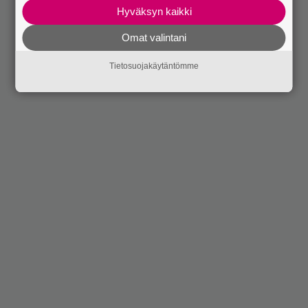
Hyväksyn kaikki
Omat valintani
Tietosuojakäytäntömme