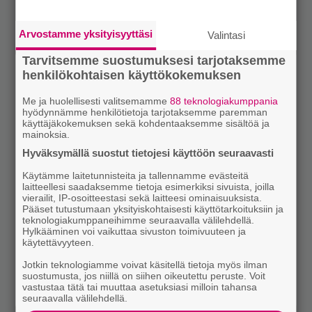
Arvostamme yksityisyyttäsi
Valintasi
Tarvitsemme suostumuksesi tarjotaksemme
henkilökohtaisen käyttökokemuksen
Me ja huolellisesti valitsemamme
88 teknologiakumppania
hyödynnämme henkilötietoja tarjotaksemme paremman
käyttäjäkokemuksen sekä kohdentaaksemme sisältöä ja
mainoksia.
Hyväksymällä suostut tietojesi käyttöön seuraavasti
Käytämme laitetunnisteita ja tallennamme evästeitä
laitteellesi saadaksemme tietoja esimerkiksi sivuista, joilla
vierailit, IP-osoitteestasi sekä laitteesi ominaisuuksista.
Pääset tutustumaan yksityiskohtaisesti käyttötarkoituksiin ja
teknologiakumppaneihimme seuraavalla välilehdellä.
Hylkääminen voi vaikuttaa sivuston toimivuuteen ja
käytettävyyteen.
Jotkin teknologiamme voivat käsitellä tietoja myös ilman
suostumusta, jos niillä on siihen oikeutettu peruste. Voit
vastustaa tätä tai muuttaa asetuksiasi milloin tahansa
seuraavalla välilehdellä.