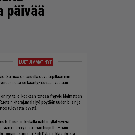
ta päivää
LUETUIMMAT NYT
vio: Saimaa on toisella covertripillään niin
vereeni, että se kääntyy itseään vastaan
 on nyt tai ei koskaan, toteaa Yngwie Malmsteen
Ruotsin kitarajumala lyö pöytään uuden biisin ja
rtoo tulevasta levystä
ns N’ Rosesin keikalla nähtiin yllätysvieras
oraan country-maailman huipulta – näin
koonpano suoriutui Bob Dylanin klassikosta