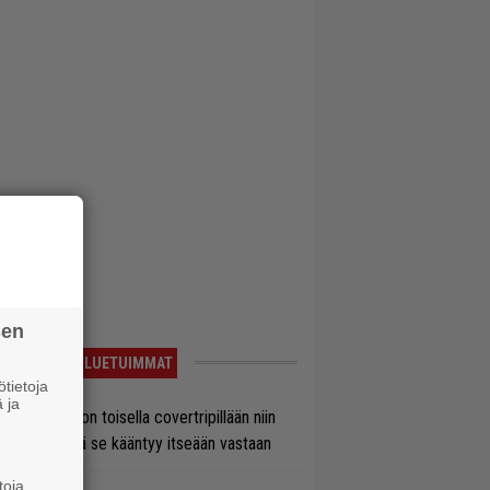
sen
LUETUIMMAT
tietoja
 ja
vio: Saimaa on toisella covertripillään niin
vereeni, että se kääntyy itseään vastaan
toja