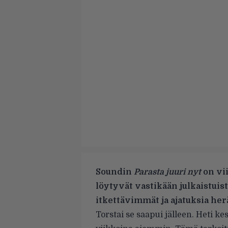
Soundin
Parasta juuri nyt
on vii
löytyvät vastikään julkaistuis
itkettävimmät ja ajatuksia he
Torstai se saapui jälleen. Heti k