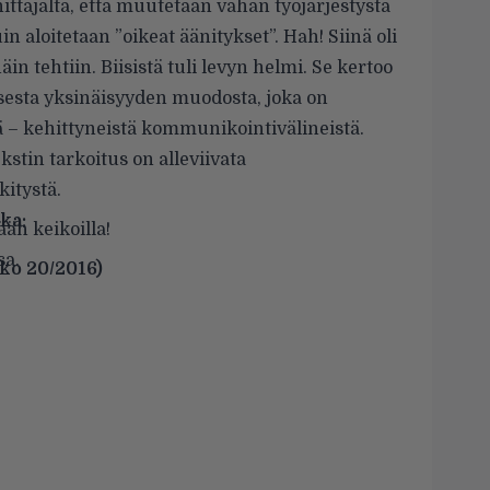
ttäjältä, että muutetaan vähän työjärjestystä
 aloitetaan ”oikeat äänitykset”. Hah! Siinä oli
in tehtiin. Biisistä tuli levyn helmi. Se kertoo
sesta yksinäisyyden muodosta, joka on
ä
–
kehittyneistä kommunikointivälineistä.
kstin tarkoitus on alleviivata
itystä.
ka:
än keikoilla!
sa.
ko 20/2016)