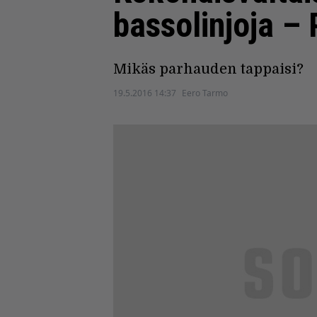
bassolinjoja – 
Mikäs parhauden tappaisi?
19.5.2016 14:37
Eero Tarmo