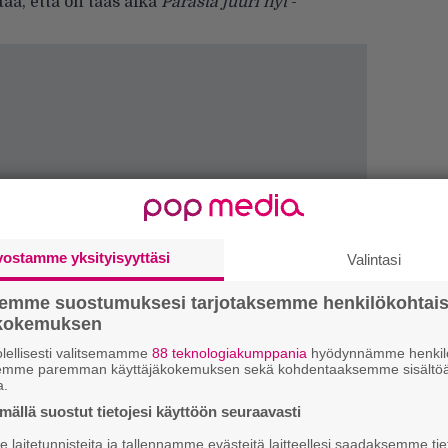
aa, että on taas aika
Parasta juuri nyt
-
vostamme yksityisyyttäsi
Valintasi
semme suostumuksesi tarjotaksemme henkilökohtai
ökokemuksen
lellisesti valitsemamme
88 teknologiakumppania
hyödynnämme henkilö
semme paremman käyttäjäkokemuksen sekä kohdentaaksemme sisältöä
Ar
a.
su
ällä suostut tietojesi käyttöön seuraavasti
laitetunnisteita ja tallennamme evästeitä laitteellesi saadaksemme tie