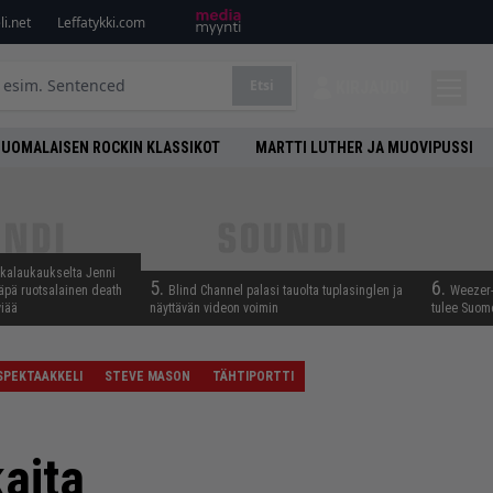
i.net
Leffatykki.com
Etsi
KIRJAUDU
SUOMALAISEN ROCKIN KLASSIKOT
MARTTI LUTHER JA MUOVIPUSSI
skalaukaukselta Jenni
5.
6.
täpä ruotsalainen death
Blind Channel palasi tauolta tuplasinglen ja
Weezer-
viää
näyttävän videon voimin
tulee Suom
 SPEKTAAKKELI
STEVE MASON
TÄHTIPORTTI
aita