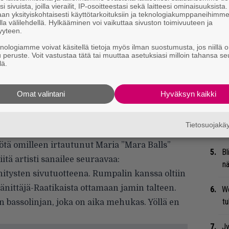
Se
i sivuista, joilla vierailit, IP-osoitteestasi sekä laitteesi ominaisuuksista
an yksityiskohtaisesti käyttötarkoituksiin ja teknologiakumppaneihimm
Ma
la välilehdellä. Hylkääminen voi vaikuttaa sivuston toimivuuteen ja
uu
än joukkoon sukeltavat tällä kierroksella muun
yyteen.
 Last Shadow Puppets
,
Bendik
,
Teddy
knologiamme voivat käsitellä tietoja myös ilman suostumusta, jos niillä o
Gu
u peruste. Voit vastustaa tätä tai muuttaa asetuksiasi milloin tahansa se
eve Mason
. Suomalaisedustusta soppaan
lä.
su
ssa),
Pietarin Spektaakkeli
,
Tähtiportti
ja
ko
a villiin laukkaan ampaissut
Omat valintani
Hyväksyn kaikki
desta vastaa niin ikään kotimainen
Dalindèo
Mi
Va
mibiisillä.
Tietosuojak
me
usiaisen Jytämimmien rytmisektiosta
ä omilleen irtautunut Maria ”
Mara Balls
”
Bl
Siitä artisti sanailee seuraavaa:
nä
nitysten sivutuotteena. Rumpalin kanssa oltiin
änittäjä-Raatikaista ottamaan jamin talteen.
We
t
n bassolinjan, joka on aika mehukas. Yöllä en
Jy