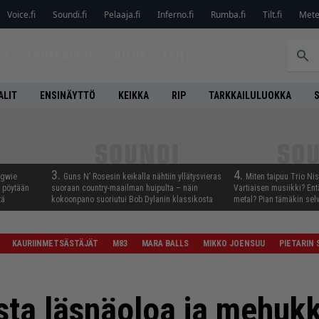
Voice.fi
Soundi.fi
Pelaaja.fi
Inferno.fi
Rumba.fi
Tilt.fi
Metel
ET
LEVYARVIOT
JUTUT
LEHTI
ALIT
ENSINÄYTTÖ
KEIKKA
RIP
TARKKAILULUOKKA
3.
4.
ngwie
Guns N’ Rosesin keikalla nähtiin yllätysvieras
Miten taipuu Trio Ni
ö pöytään
suoraan country-maailman huipulta – näin
Vartiaisen musiikki? En
tä
kokoonpano suoriutui Bob Dylanin klassikosta
metal? Pian tämäkin sel
KAURIINMETSÄSTÄJÄT
M83
MARA BALLS
MIKKO JOENSUU
PIETARIN
sta läsnäoloa ja mehukk