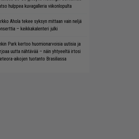
tso hulppea kuvagalleria viikonlopulta
rkko Ahola tekee syksyn mittaan vain neljä
nserttia – keikkakalenteri julki
nkin Park kertoo huomionarvoisia uutisia ja
rjoaa uutta nähtävää – näin yhtyeeltä irtosi
teora-aikojen tuotanto Brasiliassa