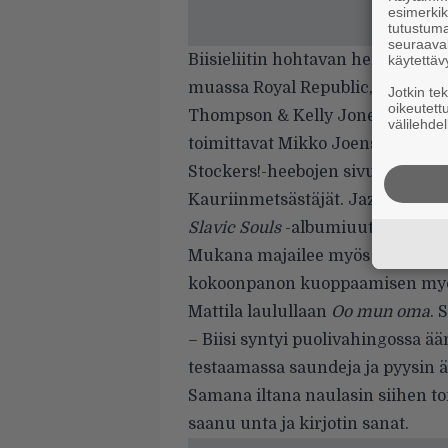
esimerkiks
tutustuma
seuraaval
Biisieliitin hohtavan helmeilevä
käytettäv
muassa
Royal Republic
,
M83
,
The
Jotkin te
oikeutett
Thompson & Kelly Jones
sekä
St
välilehdel
toimittavat
Mikko Joensuu
(kuva
Stockers!-heebojen sivuprojektin
Kauriinmetsästäjät
. Jazzahtavuu
Slavic Souls
-albumiuutuutensa ni
Mukana majailee myös Jukka No
kokoonpanon kuoppaamisen myöt
Mattila laulullaan
Oo mun oma
. 
–
Biisi syntyi puolivahingossa ää
testaamassa saundeja ja pyysin ä
Samana iltana naulasin siihen to
saanu unta ja kirjotin sanat.