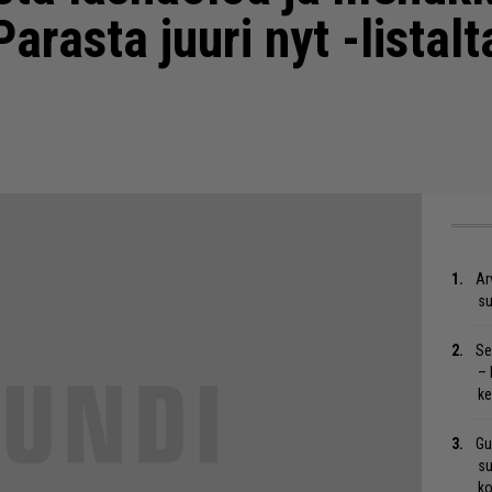
Parasta juuri nyt -listal
Ar
su
Se
– 
ke
Gu
su
ko