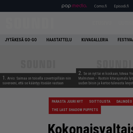
Como.fi
Episodi.fi
ETUSIVU
UUTIS
JYTÄKESÄ GO-GO
HAASTATTELU
KUVAGALLERIA
FESTIVA
2.
Se on nyt tai ei koskaan, toteaa Y
1.
Arvio: Saimaa on toisella covertripillään niin
Malmsteen – Ruotsin kitarajumala ly
suvereeni, että se kääntyy itseään vastaan
uuden biisin ja kertoo tulevasta levys
PARASTA JUURI NYT
SOITTOLISTA
DALINDÈO
THE LAST SHADOW PUPPETS
Kokonaisvaltai