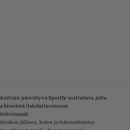
koittain päivittyvä Spotify-soittolista, jolta
ta biiseistä ilahduttavimmat,
rättävimmät.
eskiviikon jälkeen, kuten jo lukemattomina