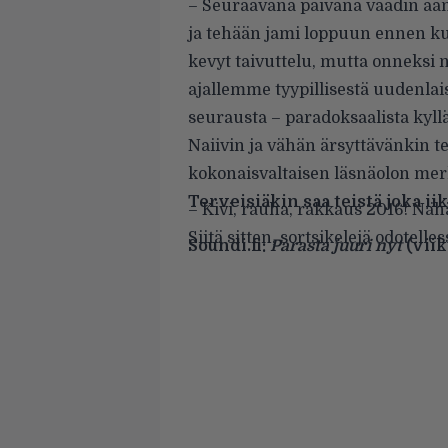
–
Seuraavana päivänä vaadin ääni
ja tehään jami loppuun ennen kuin
kevyt taivuttelu, mutta onneksi nä
ajallemme tyypillisestä uudenlai
seurausta
–
paradoksaalista kyll
Naiivin ja vähän ärsyttävänkin te
kokonaisvaltaisen läsnäolon merk
Terveisiäkin saa teistä joka iik
–
Kivi, rauha, rakkaus 2016! Nähä
Siitä sitten, sortsikelejä odotelles
Soundi.fi:
Parasta juuri nyt
(viik