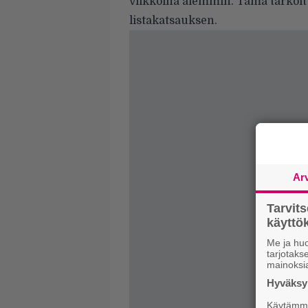
viikkoina aiemmin. Tämä tarkoitt
listakatsauksen.
Ar
Tarvit
käytt
Me ja huo
tarjotak
mainoksi
Hyväksym
Käytämme 