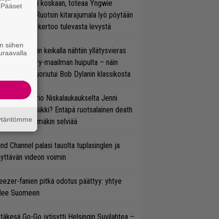
 on nyt tai ei koskaan, toteaa Yngwie
. Pääset
e
lmsteen – Ruotsin kitarajumala lyö pöytään
den biisin ja kertoo tulevasta levystä
n siihen
ns N’ Rosesin keikalla nähtiin yllätysvieras
uraavalla
oraan country-maailman huipulta – näin
koonpano suoriutui Bob Dylanin klassikosta
ten taipuu Trio Niskalaukaukselta Jenni
rtiaisen musiikki? Entäpä ruotsalainen death
äytäntömme
tal? Pian tämäkin selviää
ind Channel palasi tauolta tuplasinglen ja
yttävän videon voimin
ezer-fanien pitkä odotus päättyy: yhtye
ulee Suomeen
täkesä Go-Go jytisytti Helsingin Suvilahtea –