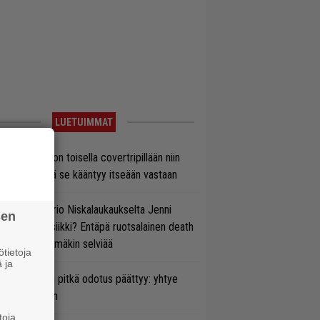
LUETUIMMAT
vio: Saimaa on toisella covertripillään niin
vereeni, että se kääntyy itseään vastaan
ten taipuu Trio Niskalaukaukselta Jenni
sen
rtiaisen musiikki? Entäpä ruotsalainen death
tal? Pian tämäkin selviää
tietoja
 ja
ezer-fanien pitkä odotus päättyy: yhtye
ulee Suomeen
toja