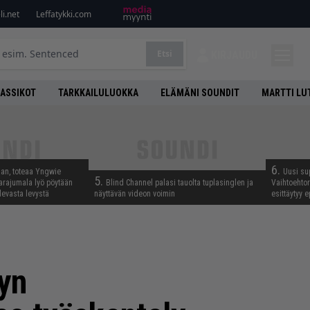
i.net
Leffatykki.com
Etsi
KIRJAUDU
LASSIKOT
TARKKAILULUOKKA
ELÄMÄNI SOUNDIT
MARTTI LU
6.
aan, toteaa Yngwie
Uusi su
5.
arajumala lyö pöytään
Blind Channel palasi tauolta tuplasinglen ja
Vaihtoehto
levasta levystä
näyttävän videon voimin
esittäytyy 
vyn