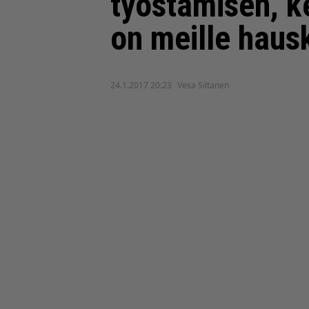
työstämisen, k
on meille haus
24.1.2017 20:23
Vesa Siltanen