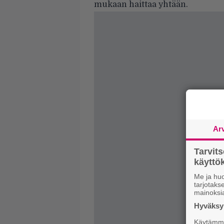
mukaan haittaa yhtään.
Ar
Tarvit
käytt
Me ja huo
tarjotak
mainoksi
Hyväksym
Käytämme 