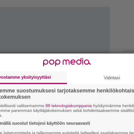
Ar
su
vostamme yksityisyyttäsi
Valintasi
Mi
semme suostumuksesi tarjotaksemme henkilökohtai
Va
ökokemuksen
me
lellisesti valitsemamme
88 teknologiakumppania
hyödynnämme henkilö
semme paremman käyttäjäkokemuksen sekä kohdentaaksemme sisältöä
a.
We
ällä suostut tietojesi käyttöön seuraavasti
t
laitetunnisteita ja tallennamme evästeitä laitteellesi saadaksemme tie