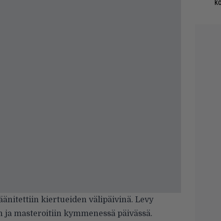
ko
äänitettiin kiertueiden välipäivinä. Levy
tiin ja masteroitiin kymmenessä päivässä.