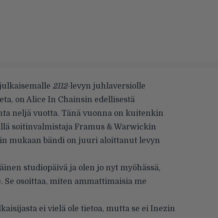
julkaisemalle
2112
-levyn juhlaversiolle
eta, on Alice In Chainsin edellisestä
hta neljä vuotta. Tänä vuonna on kuitenkin
sillä soitinvalmistaja Framus & Warwickin
in mukaan bändi on juuri aloittanut levyn
inen studiopäivä ja olen jo nyt myöhässä,
lle. Se osoittaa, miten ammattimaisia me
isijasta ei vielä ole tietoa, mutta se ei Inezin