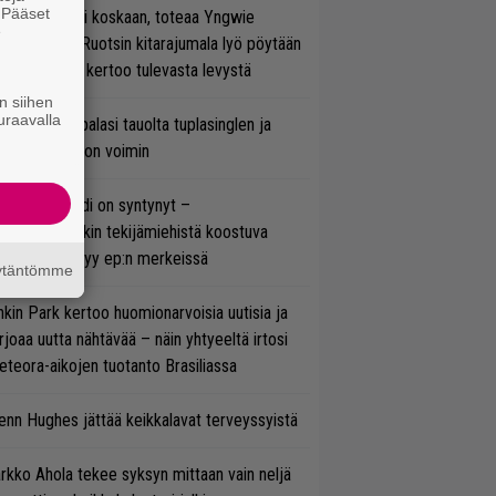
. Pääset
 on nyt tai ei koskaan, toteaa Yngwie
e
lmsteen – Ruotsin kitarajumala lyö pöytään
den biisin ja kertoo tulevasta levystä
n siihen
uraavalla
ind Channel palasi tauolta tuplasinglen ja
yttävän videon voimin
si superbändi on syntynyt –
ihtoehtorockin tekijämiehistä koostuva
hmä esittäytyy ep:n merkeissä
äytäntömme
nkin Park kertoo huomionarvoisia uutisia ja
rjoaa uutta nähtävää – näin yhtyeeltä irtosi
teora-aikojen tuotanto Brasiliassa
enn Hughes jättää keikkalavat terveyssyistä
rkko Ahola tekee syksyn mittaan vain neljä