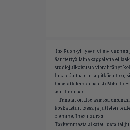
Jos Rush-yhtyeen viime vuonna 
äänitettyä
lainakappaletta
ei lask
studiojulkaisusta vierähtänyt ko
lupa odottaa uutta pitkäsoittoa, 
haastatteleman basisti Mike Inez
äänittämisen.
– Tänään on itse asiassa ensimmä
koska istun tässä ja juttelen tei
olemme, Inez nauraa.
Tarkemmasta aikataulusta tai julka