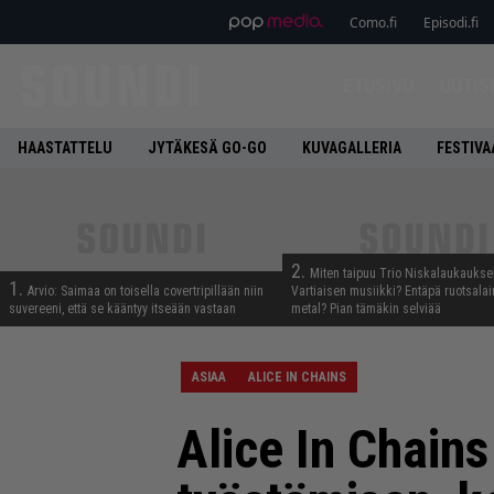
Como.fi
Episodi.fi
ETUSIVU
UUTIS
HAASTATTELU
JYTÄKESÄ GO-GO
KUVAGALLERIA
FESTIVA
2.
Miten taipuu Trio Niskalaukaukse
1.
Arvio: Saimaa on toisella covertripillään niin
Vartiaisen musiikki? Entäpä ruotsala
suvereeni, että se kääntyy itseään vastaan
metal? Pian tämäkin selviää
ASIAA
ALICE IN CHAINS
Alice In Chains