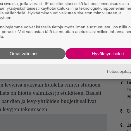
i sivuista, joilla vierailit, IP-osoitteestasi sekä laitteesi ominaisuuksista
Se
an yksityiskohtaisesti käyttötarkoituksiin ja teknologiakumppaneihimm
än hommamme. Kaikki muut asiat putoilevat
Ma
la välilehdellä. Hylkääminen voi vaikuttaa sivuston toimivuuteen ja
yyteen.
uu
 murehdimme ja ajattelimme levy-yhtiötä,
knologiamme voivat käsitellä tietoja myös ilman suostumusta, jos niillä o
a kaikkea sitä bisnespuolta, jota hommaan
u peruste. Voit vastustaa tätä tai muuttaa asetuksiasi milloin tahansa se
Bl
rho, joka pidetään erillään bisnesmaailmasta.
lä.
nä
hauskanpitoa, Inez kertoo neliosaisen
assa.
Omat valintani
Hyväksyn kaikki
Uu
tön mukavana ja työskentelyn hauskana. 20
Va
ry
a ole hauskaa, mutta on se silti mukavaa työtä.
Tietosuojak
aatikkomme.
Li
an levynsä nykyään huolella ennen studioon
ta
ista on hiottu valmiiksi jo etukäteen. Basisti
Me
 bändien ja levy-yhtiöiden budjetit sallivat
 levyjen tekemiseen.
Gl
Ja