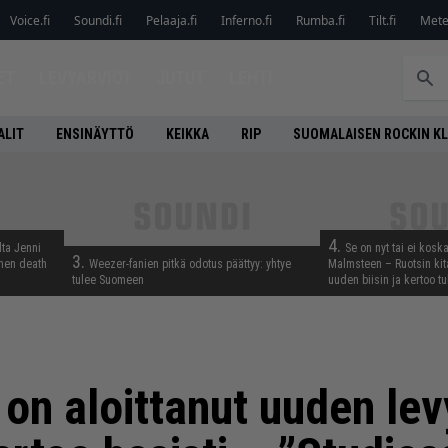
Voice.fi
Soundi.fi
Pelaaja.fi
Inferno.fi
Rumba.fi
Tilt.fi
Metel
ET
LEVYARVIOT
JUTUT
LEHTI
ALIT
ENSINÄYTTÖ
KEIKKA
RIP
SUOMALAISEN ROCKIN K
4.
lta Jenni
Se on nyt tai ei kosk
3.
inen death
Weezer-fanien pitkä odotus päättyy: yhtye
Malmsteen – Ruotsin kit
tulee Suomeen
uuden biisin ja kertoo tu
 on aloittanut uuden le