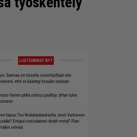
sa työskentely
LUETUIMMAT NYT
vio: Saimaa on toisella covertripillään niin
vereeni, että se kääntyy itseään vastaan
ezer-fanien pitkä odotus päättyy: yhtye tulee
uomeen
ten taipuu Trio Niskalaukaukselta Jenni Vartiaisen
siikki? Entäpä ruotsalainen death metal? Pian
mäkin selviää