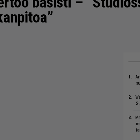
ertoo basisti – ”Studios
kanpitoa”
Ar
su
We
S
Mi
mu
tä