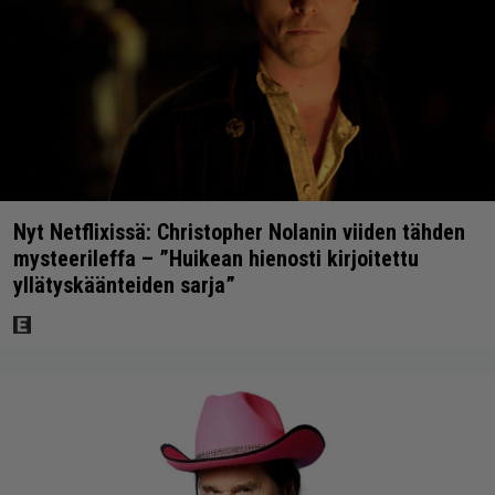
Nyt Netflixissä: Christopher Nolanin viiden tähden
mysteerileffa – ”Huikean hienosti kirjoitettu
yllätyskäänteiden sarja”