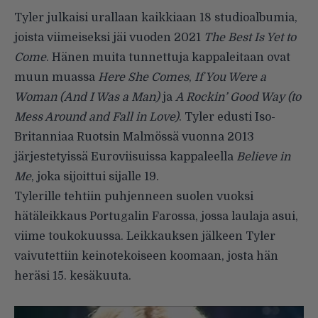
Tyler julkaisi urallaan kaikkiaan 18 studioalbumia,
joista viimeiseksi jäi vuoden 2021
The Best Is Yet to
Come
. Hänen muita tunnettuja kappaleitaan ovat
muun muassa
Here She Comes
,
If You Were a
Woman (And I Was a Man)
ja
A Rockin’ Good Way (to
Mess Around and Fall in Love)
. Tyler edusti Iso-
Britanniaa Ruotsin Malmössä vuonna 2013
järjestetyissä Euroviisuissa kappaleella
Believe in
Me
, joka sijoittui sijalle 19.
Tylerille tehtiin puhjenneen suolen vuoksi
hätäleikkaus Portugalin Farossa, jossa laulaja asui,
viime toukokuussa. Leikkauksen jälkeen Tyler
vaivutettiin keinotekoiseen koomaan, josta hän
heräsi 15. kesäkuuta.