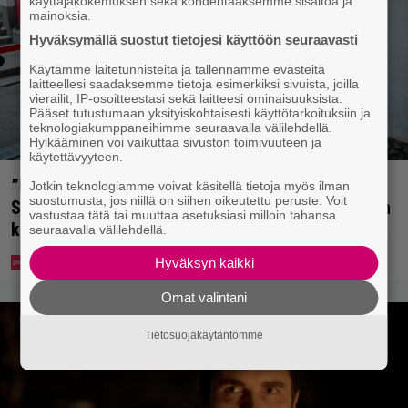
käyttäjäkokemuksen sekä kohdentaaksemme sisältöä ja
mainoksia.
Hyväksymällä suostut tietojesi käyttöön seuraavasti
Käytämme laitetunnisteita ja tallennamme evästeitä
laitteellesi saadaksemme tietoja esimerkiksi sivuista, joilla
vierailit, IP-osoitteestasi sekä laitteesi ominaisuuksista.
Pääset tutustumaan yksityiskohtaisesti käyttötarkoituksiin ja
teknologiakumppaneihimme seuraavalla välilehdellä.
Hylkääminen voi vaikuttaa sivuston toimivuuteen ja
käytettävyyteen.
”Mitä isompi vehje, sen paremmin kulkee” –
Jotkin teknologiamme voivat käsitellä tietoja myös ilman
suostumusta, jos niillä on siihen oikeutettu peruste. Voit
Susanna Penttilä suuntasi Bangbussinsa Helsingin
vastustaa tätä tai muuttaa asetuksiasi milloin tahansa
keskustaan
seuraavalla välilehdellä.
Hyväksyn kaikki
Omat valintani
Tietosuojakäytäntömme