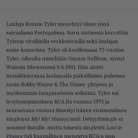
Laulaja Bonnie Tyler menehtyi viime yönä
sairaalassa Portugalissa. Suru-uutisesta
kerrottiin
Tylerin virallisilla verkkosivuilla sekä laulajan
some-kanavissa. Tyler oli kuollessaan 75-vuotias.
Tyler, oikealta nimeltään Gaynor Sullivan, syntyi
Walesin Skewenissä 8.6.1951. Hän aloitti
musiikkiuransa laulamalla paikallisissa pubeissa
ensin Bobby Wayne & The Dixies -yhtyeen ja
myöhemmin Imaginationin solistina. Tyler sai
levytyssopimuksen RCA:lta vuonna 1975 ja
seuraavana vuonna ilmestyi hänen ensimmäinen
singlensä
My! My! Honeycomb
. Debyyttisingle ei
noussut listoille, mutta toisesta singlestä
Lost in
France
tuli kaupallinen menestys RCA:n ison