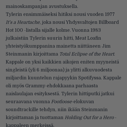
mainoskampanjan avustuksella.
Tylerin ensimmäiseksi hitiksi nousi vuoden 1977
It’s a Heartache
, joka nousi Yhdysvaltojen Billboard
Hot 100 -listalla sijalle kolme. Vuonna 1983
julkaistiin Tylerin suurin hitti, Meat Loafin
yhteistyökumppanina mainetta niittäneen Jim
Steinmanin kirjoittama
Total Eclipse of the Heart
.
Kappale on yksi kaikkien aikojen eniten myyneistä
singleistä (yli 6 miljoonaa) ja
ylitti alkuvuodesta
miljardin kuuntelun rajapyykin Spotifyssa. Kappale
oli myös Grammy-ehdokkaana parhaasta
naislaulajan esityksestä. Tylerin hittiputki jatkui
seuraavana vuonna
Footloose
-elokuvan
soundtrackille tehdyn, niin ikään Steinmanin
kirjoittaman ja tuottaman
Holding Out for a Hero
-
kappaleen merkeissä.