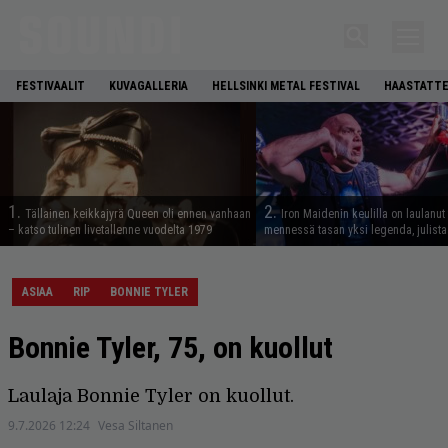
FESTIVAALIT
KUVAGALLERIA
HELLSINKI METAL FESTIVAL
HAASTATTE
1.
2.
Tällainen keikkajyrä Queen oli ennen vanhaan
Iron Maidenin keulilla on laulanut
– katso tulinen livetallenne vuodelta 1979
mennessä tasan yksi legenda, julistaa
ASIAA
RIP
BONNIE TYLER
Bonnie Tyler, 75, on kuollut
Laulaja Bonnie Tyler on kuollut.
9.7.2026 12:24
Vesa Siltanen