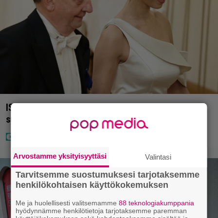
IS: Hjalliksen ja Jasminen häissä suomalainen
supertähti
Arvostamme yksityisyyttäsi
Valintasi
Tarvitsemme suostumuksesi tarjotaksemme
henkilökohtaisen käyttökokemuksen
Me ja huolellisesti valitsemamme
88 teknologiakumppania
hyödynnämme henkilötietoja tarjotaksemme paremman