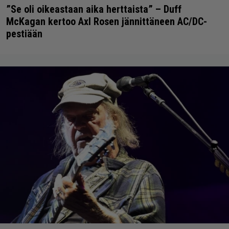
”Se oli oikeastaan aika herttaista” – Duff
McKagan kertoo Axl Rosen jännittäneen AC/DC-
pestiään