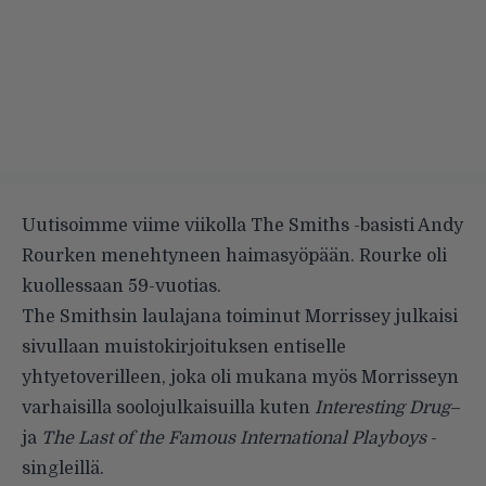
Uutisoimme
viime viikolla The Smiths -basisti Andy
Rourken menehtyneen haimasyöpään. Rourke oli
kuollessaan 59-vuotias.
The Smithsin laulajana toiminut Morrissey julkaisi
sivullaan muistokirjoituksen entiselle
yhtyetoverilleen, joka oli mukana myös Morrisseyn
varhaisilla soolojulkaisuilla kuten
Interesting Drug
–
ja
The Last of the Famous International Playboys
-
singleillä.