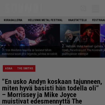
KUVAGALLERIA
HELLSINKI METAL FESTIVAL
HAASTATTELU
FESTIVAA
2.
Hellsinki Metal Festival -galleria, 
1.
Iron Maidenin keulilla on laulanut tähän
Opeth, Paradise Lost, The Kovenant j
mennessä tasan yksi legenda, julistaa ex-solisti
päätöspäivän esiintyjät
ASIAA
THE SMITHS
”En usko Andyn koskaan tajunneen,
miten hyvä basisti hän todella oli”
– Morrissey ja Mike Joyce
muistivat edesmennyttä The