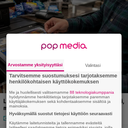
Arvostamme yksityisyyttäsi
Valintasi
Tarvitsemme suostumuksesi tarjotaksemme
henkilökohtaisen käyttökokemuksen
Me ja huolellisesti valitsemamme
88 teknologiakumppania
hyödynnämme henkilötietoja tarjotaksemme paremman
Lapset ostivat isälle lahjaksi arvan – päävoitto tuli,
käyttäjäkokemuksen sekä kohdentaaksemme sisältöä ja
mainoksia.
mutta miten sitten kävikään
Hyväksymällä suostut tietojesi käyttöön seuraavasti
Käytämme laitetunnisteita ja tallennamme evästeitä
laitteellesi saadaksemme tietoja esimerkiksi sivuista, joilla