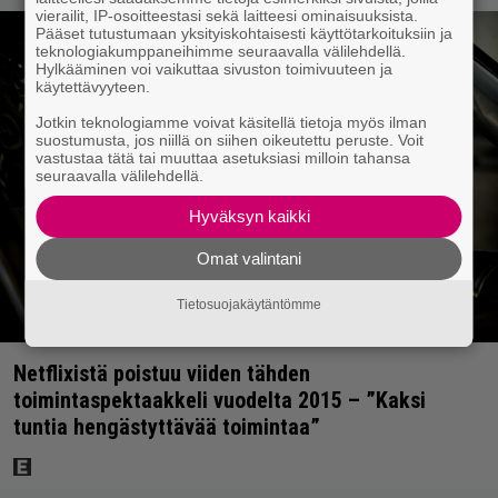
vierailit, IP-osoitteestasi sekä laitteesi ominaisuuksista.
Pääset tutustumaan yksityiskohtaisesti käyttötarkoituksiin ja
teknologiakumppaneihimme seuraavalla välilehdellä.
Hylkääminen voi vaikuttaa sivuston toimivuuteen ja
käytettävyyteen.
Jotkin teknologiamme voivat käsitellä tietoja myös ilman
suostumusta, jos niillä on siihen oikeutettu peruste. Voit
vastustaa tätä tai muuttaa asetuksiasi milloin tahansa
seuraavalla välilehdellä.
Hyväksyn kaikki
Omat valintani
Tietosuojakäytäntömme
Netflixistä poistuu viiden tähden
toimintaspektaakkeli vuodelta 2015 – ”Kaksi
tuntia hengästyttävää toimintaa”