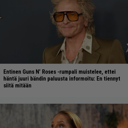
Entinen Guns N’ Roses -rumpali muistelee, ettei
häntä juuri bändin paluusta informoitu: En tiennyt
siitä mitään