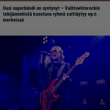
Uusi superbändi on syntynyt – Vaihtoehtorockin
tekijämiehistä koostuva ryhmä esittäytyy ep:n
merkeissä