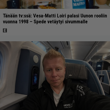
Tänään tv:ssä: Vesa-Matti Loiri palasi Uunon rooliin
vuonna 1998 – Spede vetäytyi sivummalle