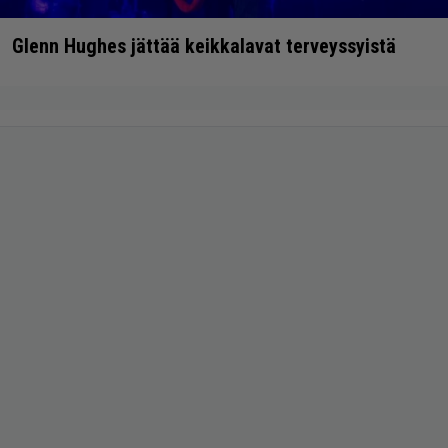
Glenn Hughes jättää keikkalavat terveyssyistä