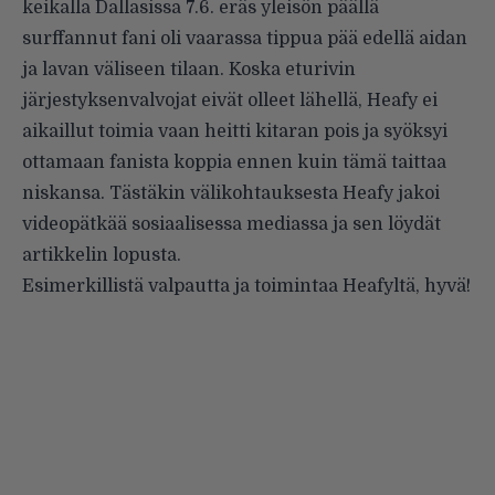
keikalla Dallasissa 7.6. eräs yleisön päällä
surffannut fani oli vaarassa tippua pää edellä aidan
ja lavan väliseen tilaan. Koska eturivin
järjestyksenvalvojat eivät olleet lähellä, Heafy ei
aikaillut toimia vaan heitti kitaran pois ja syöksyi
ottamaan fanista koppia ennen kuin tämä taittaa
niskansa. Tästäkin välikohtauksesta Heafy jakoi
videopätkää sosiaalisessa mediassa ja sen löydät
artikkelin lopusta.
Esimerkillistä valpautta ja toimintaa Heafyltä, hyvä!