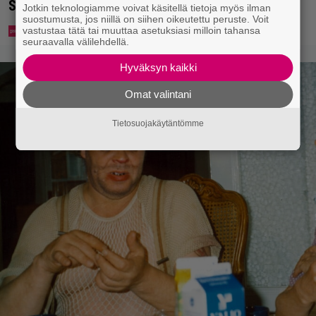
Suomessa
Jotkin teknologiamme voivat käsitellä tietoja myös ilman
suostumusta, jos niillä on siihen oikeutettu peruste. Voit
vastustaa tätä tai muuttaa asetuksiasi milloin tahansa
seuraavalla välilehdellä.
Hyväksyn kaikki
Omat valintani
Tietosuojakäytäntömme