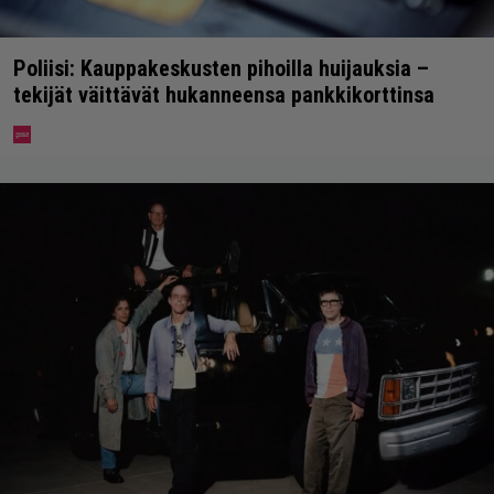
Poliisi: Kauppakeskusten pihoilla huijauksia –
tekijät väittävät hukanneensa pankkikorttinsa