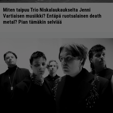
Miten taipuu Trio Niskalaukaukselta Jenni
Vartiaisen musiikki? Entäpä ruotsalainen death
metal? Pian tämäkin selviää