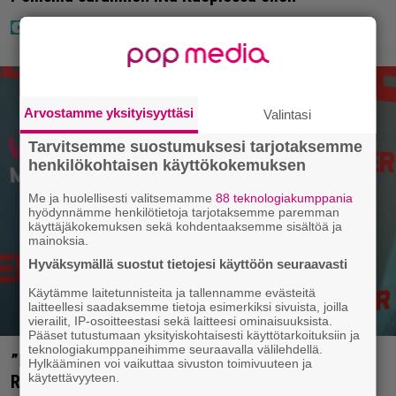
Arvostamme yksityisyyttäsi
Valintasi
Tarvitsemme suostumuksesi tarjotaksemme
henkilökohtaisen käyttökokemuksen
Me ja huolellisesti valitsemamme
88 teknologiakumppania
hyödynnämme henkilötietoja tarjotaksemme paremman
käyttäjäkokemuksen sekä kohdentaaksemme sisältöä ja
mainoksia.
Hyväksymällä suostut tietojesi käyttöön seuraavasti
Käytämme laitetunnisteita ja tallennamme evästeitä
laitteellesi saadaksemme tietoja esimerkiksi sivuista, joilla
vierailit, IP-osoitteestasi sekä laitteesi ominaisuuksista.
Pääset tutustumaan yksityiskohtaisesti käyttötarkoituksiin ja
teknologiakumppaneihimme seuraavalla välilehdellä.
”Nukuimme kaikki viisi samassa huoneessa” –
Hylkääminen voi vaikuttaa sivuston toimivuuteen ja
käytettävyyteen.
Renny Harlinin perhe vietti unelmien kesän