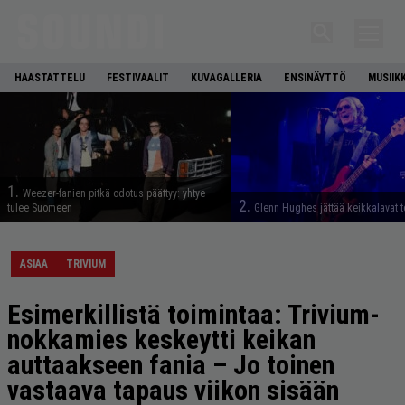
HAASTATTELU
FESTIVAALIT
KUVAGALLERIA
ENSINÄYTTÖ
MUSIIK
1.
Weezer-fanien pitkä odotus päättyy: yhtye
2.
tulee Suomeen
Glenn Hughes jättää keikkalavat t
ASIAA
TRIVIUM
Esimerkillistä toimintaa: Trivium-
nokkamies keskeytti keikan
auttaakseen fania – Jo toinen
vastaava tapaus viikon sisään