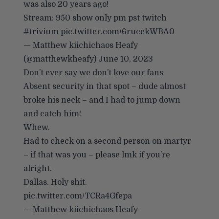
was also 20 years ago!
Stream: 950 show only pm pst twitch
#trivium
pic.twitter.com/6rucekWBA0
— Matthew kiichichaos Heafy
(@matthewkheafy)
June 10, 2023
Don’t ever say we don’t love our fans
Absent security in that spot – dude almost
broke his neck – and I had to jump down
and catch him!
Whew.
Had to check on a second person on martyr
– if that was you – please lmk if you’re
alright.
Dallas. Holy shit.
pic.twitter.com/TCRa4Gfepa
— Matthew kiichichaos Heafy