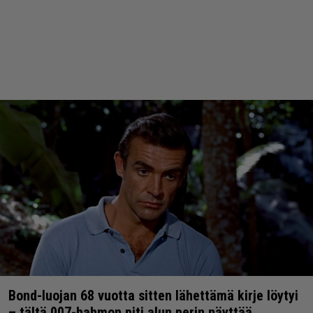
Bond-luojan 68 vuotta sitten lähettämä kirje löytyi
– tältä 007-hahmon piti alun perin näyttää