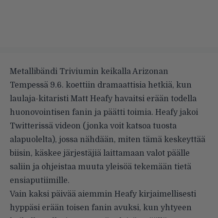
Metallibändi Triviumin keikalla Arizonan
Tempessä 9.6. koettiin dramaattisia hetkiä, kun
laulaja-kitaristi Matt Heafy havaitsi erään todella
huonovointisen fanin ja päätti toimia. Heafy jakoi
Twitterissä videon (jonka voit katsoa tuosta
alapuolelta), jossa nähdään, miten tämä keskeyttää
biisin, käskee järjestäjiä laittamaan valot päälle
saliin ja ohjeistaa muuta yleisöä tekemään tietä
ensiaputiimille.
Vain kaksi päivää aiemmin Heafy kirjaimellisesti
hyppäsi erään toisen fanin avuksi, kun yhtyeen