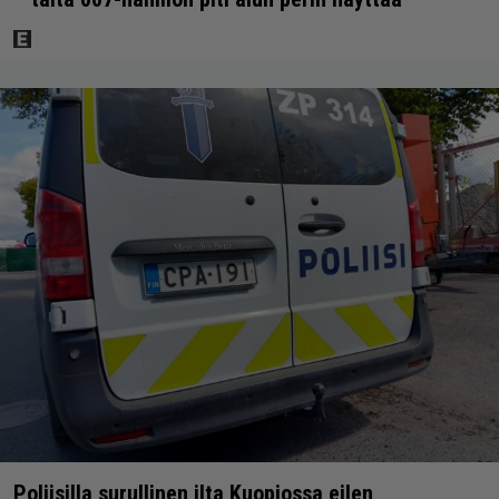
Poliisilla surullinen ilta Kuopiossa eilen