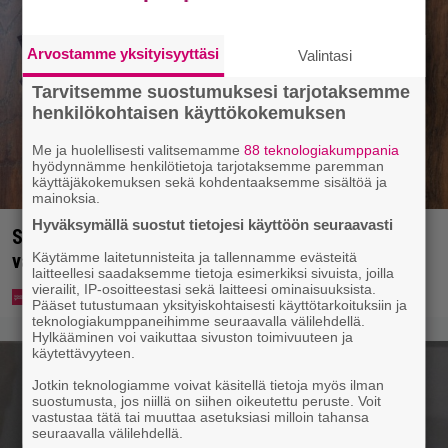
Arvostamme yksityisyyttäsi
Valintasi
Tarvitsemme suostumuksesi tarjotaksemme
henkilökohtaisen käyttökokemuksen
Me ja huolellisesti valitsemamme
88 teknologiakumppania
hyödynnämme henkilötietoja tarjotaksemme paremman
käyttäjäkokemuksen sekä kohdentaaksemme sisältöä ja
mainoksia.
Hyväksymällä suostut tietojesi käyttöön seuraavasti
Syötkö perunoita näin? Tutkijat löysivät yhteyden
vakavaan kansansairauteen
Käytämme laitetunnisteita ja tallennamme evästeitä
laitteellesi saadaksemme tietoja esimerkiksi sivuista, joilla
vierailit, IP-osoitteestasi sekä laitteesi ominaisuuksista.
Pääset tutustumaan yksityiskohtaisesti käyttötarkoituksiin ja
teknologiakumppaneihimme seuraavalla välilehdellä.
Hylkääminen voi vaikuttaa sivuston toimivuuteen ja
käytettävyyteen.
Jotkin teknologiamme voivat käsitellä tietoja myös ilman
suostumusta, jos niillä on siihen oikeutettu peruste. Voit
vastustaa tätä tai muuttaa asetuksiasi milloin tahansa
seuraavalla välilehdellä.