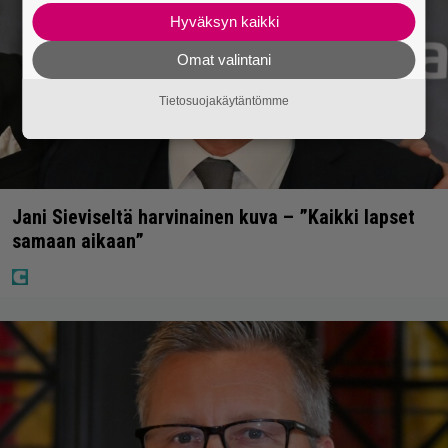
Hyväksyn kaikki
Omat valintani
Tietosuojakäytäntömme
Jani Sieviseltä harvinainen kuva – ”Kaikki lapset
samaan aikaan”