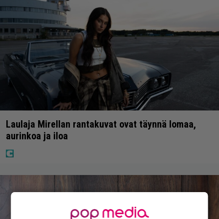
Laulaja Mirellan rantakuvat ovat täynnä lomaa,
aurinkoa ja iloa