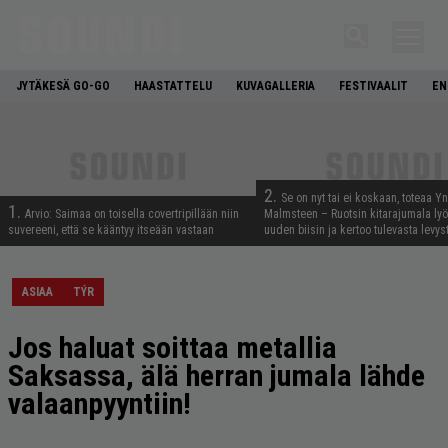
JYTÄKESÄ GO-GO
HAASTATTELU
KUVAGALLERIA
FESTIVAALIT
EN
2.
Se on nyt tai ei koskaan, toteaa Y
1.
Arvio: Saimaa on toisella covertripillään niin
Malmsteen – Ruotsin kitarajumala ly
suvereeni, että se kääntyy itseään vastaan
uuden biisin ja kertoo tulevasta levys
ASIAA
TÝR
Jos haluat soittaa metallia
Saksassa, älä herran jumala lähde
valaanpyyntiin!