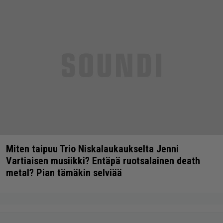
Miten taipuu Trio Niskalaukaukselta Jenni
Vartiaisen musiikki? Entäpä ruotsalainen death
metal? Pian tämäkin selviää