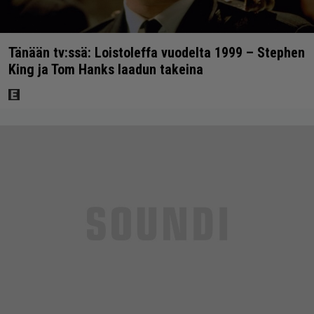
Tänään tv:ssä: Loistoleffa vuodelta 1999 – Stephen
King ja Tom Hanks laadun takeina