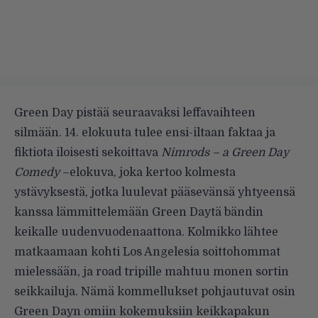
Green Day pistää seuraavaksi leffavaihteen
silmään. 14. elokuuta tulee ensi-iltaan faktaa ja
fiktiota iloisesti sekoittava
Nimrods – a Green Day
Comedy
–elokuva, joka kertoo kolmesta
ystävyksestä, jotka luulevat pääsevänsä yhtyeensä
kanssa lämmittelemään Green Daytä bändin
keikalle uudenvuodenaattona. Kolmikko lähtee
matkaamaan kohti Los Angelesia soittohommat
mielessään, ja road tripille mahtuu monen sortin
seikkailuja. Nämä kommellukset pohjautuvat osin
Green Dayn omiin kokemuksiin keikkapakun