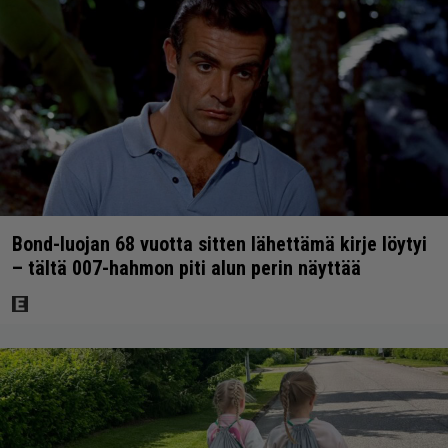
Bond-luojan 68 vuotta sitten lähettämä kirje löytyi
– tältä 007-hahmon piti alun perin näyttää