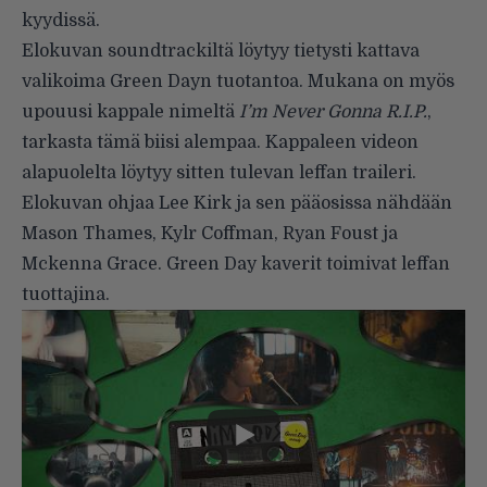
kyydissä.
Elokuvan soundtrackiltä löytyy tietysti kattava
valikoima Green Dayn tuotantoa. Mukana on myös
upouusi kappale nimeltä
I’m
Never Gonna R.I.P.
,
tarkasta tämä biisi alempaa. Kappaleen videon
alapuolelta löytyy sitten tulevan leffan traileri.
Elokuvan ohjaa Lee Kirk ja sen pääosissa nähdään
Mason Thames, Kylr Coffman, Ryan Foust ja
Mckenna Grace. Green Day kaverit toimivat leffan
tuottajina.