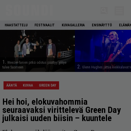
HAASTATTELU
FESTIVAALIT
KUVAGALLERIA
ENSINÄYTTÖ
ELÄMÄN
1.
Weezer-fanien pitkä odotus päättyy: yhtye
2.
tulee Suomeen
Glenn Hughes jättää keikkalavat t
ÄÄNTÄ
KUVAA
GREEN DAY
Hei hoi, elokuvahommia
seuraavaksi virittelevä Green Day
julkaisi uuden biisin – kuuntele