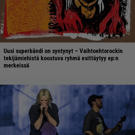
Uusi superbändi on syntynyt – Vaihtoehtorockin
tekijämiehistä koostuva ryhmä esittäytyy ep:n
merkeissä