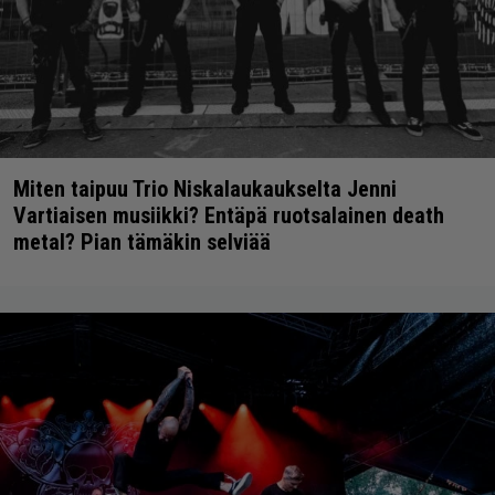
Miten taipuu Trio Niskalaukaukselta Jenni
Vartiaisen musiikki? Entäpä ruotsalainen death
metal? Pian tämäkin selviää