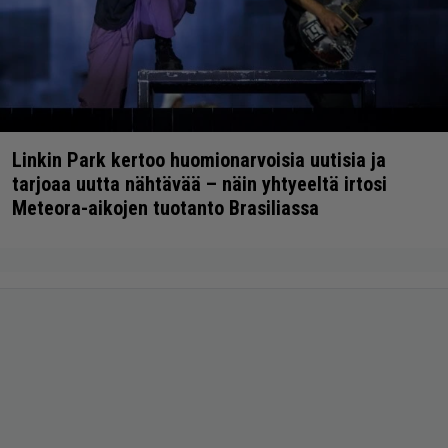
Linkin Park kertoo huomionarvoisia uutisia ja
tarjoaa uutta nähtävää – näin yhtyeeltä irtosi
Meteora-aikojen tuotanto Brasiliassa