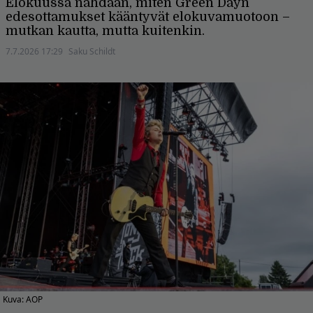
Elokuussa nähdään, miten Green Dayn
edesottamukset kääntyvät elokuvamuotoon –
mutkan kautta, mutta kuitenkin.
7.7.2026 17:29
Saku Schildt
Kuva: AOP