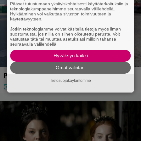
Pääset tutustumaan yksityiskohtaisesti käyttötarkoituksiin ja
teknologiakumppaneihimme seuraavalla välilehdellä.
Hylkääminen voi vaikuttaa sivuston toimivuuteen ja
käytettävyyteen.
Jotkin teknologiamme voivat käsitellä tietoja myös ilman
suostumusta, jos niillä on siihen oikeutettu peruste. Voit
vastustaa tätä tai muuttaa asetuksiasi milloin tahansa
seuraavalla välilehdellä.
Hyväksyn kaikki
Omat valintani
Poliisilla surullinen ilta Kuopiossa eilen
Tietosuojakäytäntömme