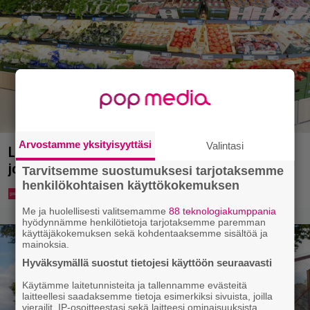
Arvostamme yksityisyyttäsi
Valintasi
Lidl aloitti jättialennukset – kotimaiset kasvikset
jopa 40 prosentin alennuksessa
Tarvitsemme suostumuksesi tarjotaksemme
henkilökohtaisen käyttökokemuksen
Me ja huolellisesti valitsemamme
88 teknologiakumppania
hyödynnämme henkilötietoja tarjotaksemme paremman
käyttäjäkokemuksen sekä kohdentaaksemme sisältöä ja
mainoksia.
Hyväksymällä suostut tietojesi käyttöön seuraavasti
Käytämme laitetunnisteita ja tallennamme evästeitä
laitteellesi saadaksemme tietoja esimerkiksi sivuista, joilla
vierailit, IP-osoitteestasi sekä laitteesi ominaisuuksista.