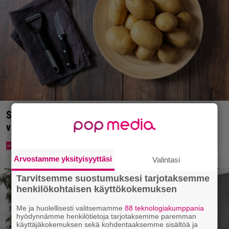
Syötkö perunoita näin? Tutkijat löysivät yhteyden
vakavaan kansansairauteen
Arvostamme yksityisyyttäsi
Valintasi
Tarvitsemme suostumuksesi tarjotaksemme
henkilökohtaisen käyttökokemuksen
Me ja huolellisesti valitsemamme
88 teknologiakumppania
hyödynnämme henkilötietoja tarjotaksemme paremman
käyttäjäkokemuksen sekä kohdentaaksemme sisältöä ja