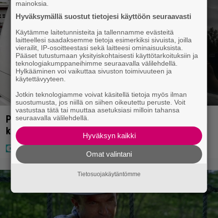
mainoksia.
Hyväksymällä suostut tietojesi käyttöön seuraavasti
Käytämme laitetunnisteita ja tallennamme evästeitä
laitteellesi saadaksemme tietoja esimerkiksi sivuista, joilla
vierailit, IP-osoitteestasi sekä laitteesi ominaisuuksista.
Pääset tutustumaan yksityiskohtaisesti käyttötarkoituksiin ja
teknologiakumppaneihimme seuraavalla välilehdellä.
Hylkääminen voi vaikuttaa sivuston toimivuuteen ja
käytettävyyteen.
Jotkin teknologiamme voivat käsitellä tietoja myös ilman
suostumusta, jos niillä on siihen oikeutettu peruste. Voit
vastustaa tätä tai muuttaa asetuksiasi milloin tahansa
Poliisilla tehovalvonta – tästä kysymys ja näin
seuraavalla välilehdellä.
kauan kestää
Hyväksyn kaikki
Omat valintani
Tietosuojakäytäntömme