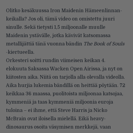
Olitko kesäkuussa Iron Maidenin Hämeenlinnan-
keikalla? Jos oli, tämä video on omistettu juuri
sinulle. Sekä tietysti 1,5 miljoonalle muulle
Maidenin ystävälle, jotka kävivät katsomassa
metallijättiä tänä vuonna bändin
The Book of Souls
-kiertueella.
Orkesteri soitti rundin viimeisen keikan 4.
elokuuta Saksassa Wacken Open Airissa, ja nyt on
kiitosten aika. Niitä on tarjolla alla olevalla videolla.
Aika hurjia lukemia bändillä on heittää pöytään. 72
keikkaa 36 maassa, puolitoista miljoonaa katsojaa,
kymmeniä ja taas kymmeniä miljoonia euroja
tuloina – ei ihme, että Steve Harris ja Nicko
McBrain ovat iloisella mielellä. Eikä heavy-
dinosaurus osoita väsymisen merkkejä, vaan