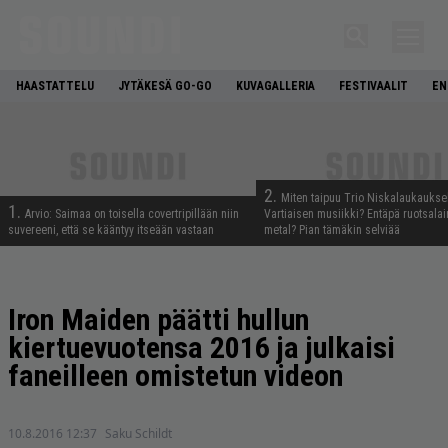
HAASTATTELU
JYTÄKESÄ GO-GO
KUVAGALLERIA
FESTIVAALIT
EN
2.
Miten taipuu Trio Niskalaukaukse
1.
Arvio: Saimaa on toisella covertripillään niin
Vartiaisen musiikki? Entäpä ruotsala
suvereeni, että se kääntyy itseään vastaan
metal? Pian tämäkin selviää
Iron Maiden päätti hullun
kiertuevuotensa 2016 ja julkaisi
faneilleen omistetun videon
10.8.2016 12:37
Saku Schildt