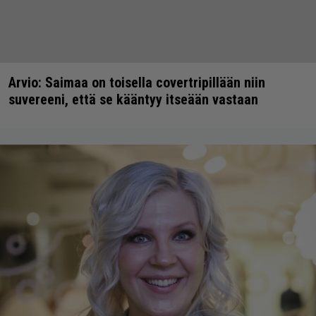
Arvio: Saimaa on toisella covertripillään niin
suvereeni, että se kääntyy itseään vastaan