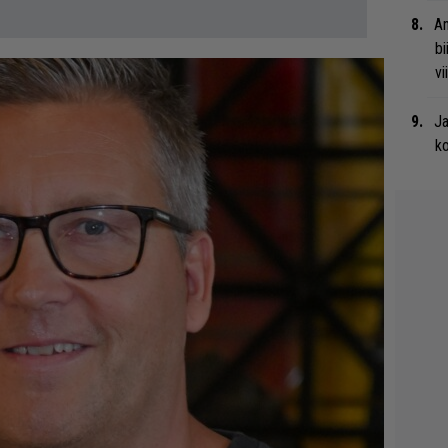
An
bi
vi
Ja
ko