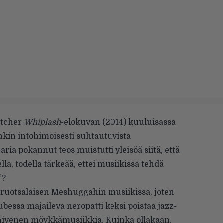
letcher
Whiplash
-elokuvan (2014) kuuluisassa
nkin intohimoisesti suhtautuvista
ria pokannut teos muistutti yleisöä siitä, että
ella, todella tärkeää, ettei musiikissa tehdä
”?
 ruotsalaisen Meshuggahin musiikissa, joten
ubessa majaileva neropatti keksi poistaa jazz-
le hivenen möykkämusiikkia. Kuinka ollakaan,