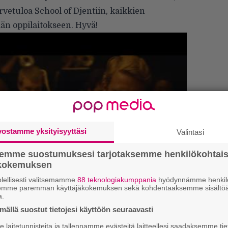
ervetuloa School of Djentiin, kaikkien
än oppilaitokseen. Hyvä!
vostamme yksityisyyttäsi
Valintasi
Ar
semme suostumuksesi tarjotaksemme henkilökohtai
su
ökokemuksen
lellisesti valitsemamme
88 teknologiakumppania
hyödynnämme henkilö
Gu
semme paremman käyttäjäkokemuksen sekä kohdentaaksemme sisältöä
a.
su
ko
ällä suostut tietojesi käyttöön seuraavasti
 tiedät mistä kahvitauolla puhutaan! Nappaa
laitetunnisteita ja tallennamme evästeitä laitteellesi saadaksemme tie