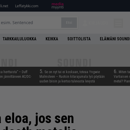
i.net
Leffatykki.com
Etsi
KIRJAUDU
TARKKAILULUOKKA
KEIKKA
SOITTOLISTA
ELÄMÄNI SOUND
5.
6.
ka herttaista” – Duff
Se on nyt tai ei koskaan, toteaa Yngwie
Miten t
n jännittäneen AC/DC-
Malmsteen – Ruotsin kitarajumala lyö pöytään
Vartiaisen 
uuden biisin ja kertoo tulevasta levystä
metal? Pian
 eloa, jos sen