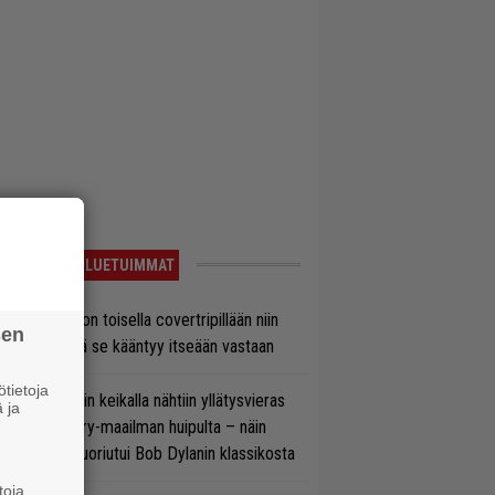
LUETUIMMAT
vio: Saimaa on toisella covertripillään niin
sen
vereeni, että se kääntyy itseään vastaan
tietoja
ns N’ Rosesin keikalla nähtiin yllätysvieras
 ja
oraan country-maailman huipulta – näin
koonpano suoriutui Bob Dylanin klassikosta
toja