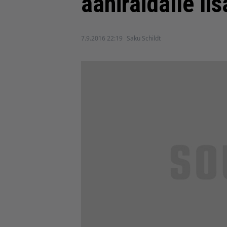
ääniraidalle li
7.9.2016 22:19
Saku Schildt