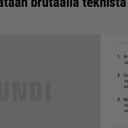
sätään brutaalia teknist
Ar
su
Gu
su
ko
Ma
so
mu