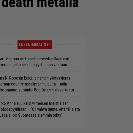
ä death metalia
LUETUIMMAT NYT
vio: Saimaa on toisella covertripillään niin
vereeni, että se kääntyy itseään vastaan
ns N’ Rosesin keikalla nähtiin yllätysvieras
oraan country-maailman huipulta – näin
koonpano suoriutui Bob Dylanin klassikosta
rko Annala julkaisi viimeisen maistiaisen
olodebyytiltään – ”Oli vahva tunne, että tällaista
saa ei oo Suomessa aiemmin tehty”