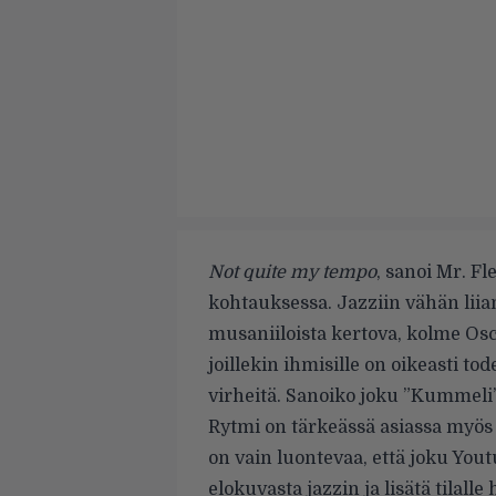
Not quite my tempo
, sanoi Mr. F
kohtauksessa. Jazziin vähän liia
musaniiloista kertova, kolme Osca
joillekin ihmisille on oikeasti tod
virheitä. Sanoiko joku ”Kummeli
Rytmi on tärkeässä asiassa myös
on vain luontevaa, että joku Yout
elokuvasta jazzin ja lisätä tilal