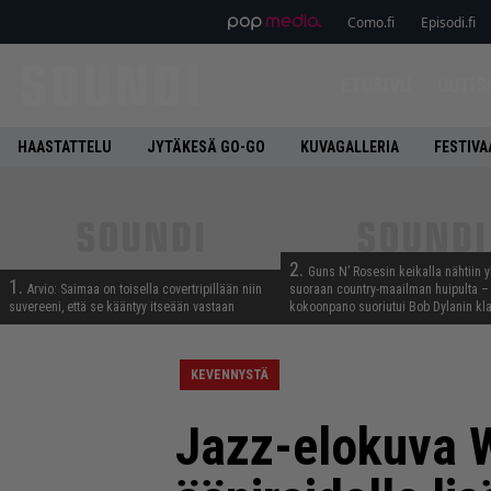
Como.fi
Episodi.fi
ETUSIVU
UUTIS
HAASTATTELU
JYTÄKESÄ GO-GO
KUVAGALLERIA
FESTIVA
2.
Guns N’ Rosesin keikalla nähtiin y
1.
Arvio: Saimaa on toisella covertripillään niin
suoraan country-maailman huipulta –
suvereeni, että se kääntyy itseään vastaan
kokoonpano suoriutui Bob Dylanin kl
KEVENNYSTÄ
Jazz-elokuva W