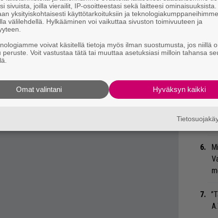
Ma
i sivuista, joilla vierailit, IP-osoitteestasi sekä laitteesi ominaisuuksista
eenaiheet suoraan sähköpostiin tästä.
an yksityiskohtaisesti käyttötarkoituksiin ja teknologiakumppaneihimm
so
la välilehdellä. Hylkääminen voi vaikuttaa sivuston toimivuuteen ja
tä
yyteen.
knologiamme voivat käsitellä tietoja myös ilman suostumusta, jos niillä o
”S
u peruste. Voit vastustaa tätä tai muuttaa asetuksiasi milloin tahansa se
lä.
M
A
Omat valintani
Hyväksyn kaikki
Se
Ma
Tietosuojak
uu
Mi
Va
me
”T
A.