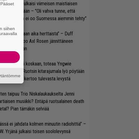
rko Annala julkaisi viimeisen maistiaisen
. Pääset
e
olodebyytiltään – ”Oli vahva tunne, että
llaista musaa ei oo Suomessa aiemmin tehty”
n siihen
e oli oikeastaan aika herttaista” – Duff
uraavalla
cKagan kertoo Axl Rosen jännittäneen
C/DC-pestiään
 on nyt tai ei koskaan, toteaa Yngwie
lmsteen – Ruotsin kitarajumala lyö pöytään
äytäntömme
den biisin ja kertoo tulevasta levystä
ten taipuu Trio Niskalaukaukselta Jenni
rtiaisen musiikki? Entäpä ruotsalainen death
tal? Pian tämäkin selviää
ässä ei jahdata kolmen minuutin radiohittiä” –
W. Yrjänä julkaisi toisen soololevynsä