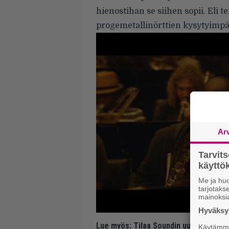
hienostihan se siihen sopii. Eli t
progemetallinörttien kysytyimpä
Ar
Tarvit
käytt
Me ja huo
tarjotak
mainoksi
Hyväksym
Lue myös:
Tilaa Soundin uutiskirje ja
Käytämme 