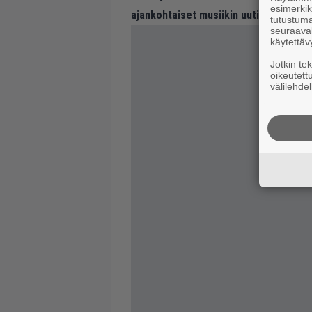
esimerkiks
ajankohtaiset musiikin uutiset ja puh
tutustuma
seuraaval
käytettäv
Jotkin te
oikeutett
välilehdel