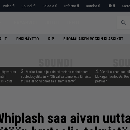
Voice.fi
Soundi.fi
Pelaaja.fi
Inferno.fi
Rumba.fi
Tilt.fi
Metel
ET
LEVYARVIOT
JUTUT
LEHTI
ALIT
ENSINÄYTTÖ
RIP
SUOMALAISEN ROCKIN KLASSIKOT
3.
4.
llätysvieras
Marko Annala julkaisi viimeisen maistiaisen
”Se oli oikeastaan ai
 näin
soolodebyytiltään – ”Oli vahva tunne, että tällaista
McKagan kertoo Axl Rose
assikosta
musaa ei oo Suomessa aiemmin tehty”
pestiään
hiplash saa aivan uutta