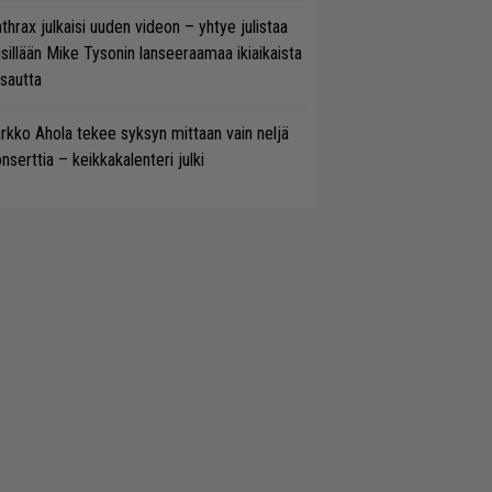
thrax julkaisi uuden videon – yhtye julistaa
isillään Mike Tysonin lanseeraamaa ikiaikaista
isautta
rkko Ahola tekee syksyn mittaan vain neljä
nserttia – keikkakalenteri julki