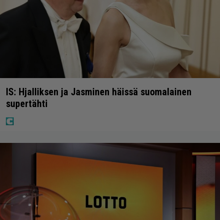
IS: Hjalliksen ja Jasminen häissä suomalainen
supertähti