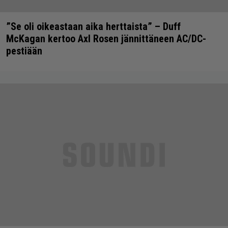
”Se oli oikeastaan aika herttaista” – Duff
McKagan kertoo Axl Rosen jännittäneen AC/DC-
pestiään