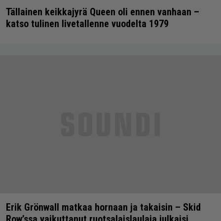
Tällainen keikkajyrä Queen oli ennen vanhaan –
katso tulinen livetallenne vuodelta 1979
Erik Grönwall matkaa hornaan ja takaisin – Skid
Row’ssa vaikuttanut ruotsalaislaulaja julkaisi