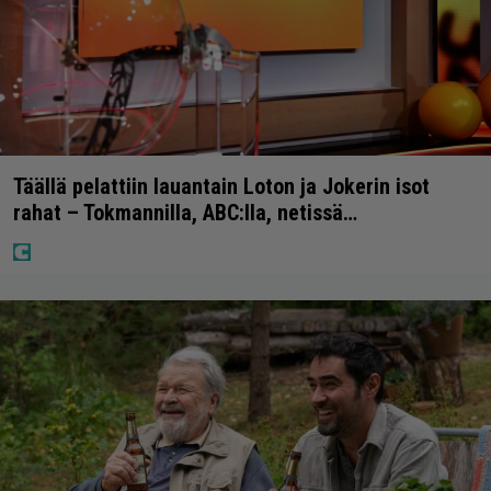
Täällä pelattiin lauantain Loton ja Jokerin isot
rahat – Tokmannilla, ABC:lla, netissä…