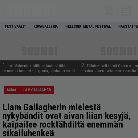
FESTIVAALIT
KUVAGALLERIA
HELLSINKI METAL FESTIVAL
HAASTATTE
1.
2.
Iron Maidenin keulilla on laulanut tähän
Tällainen keikkajyrä Queen oli e
mennessä tasan yksi legenda, julistaa ex-solisti
– katso tulinen livetallenne vuodelta
ASIAA
LIAM GALLAGHER
Liam Gallagherin mielestä
nykybändit ovat aivan liian kesyjä,
kaipailee rocktähdiltä enemmän
sikailuhenkeä