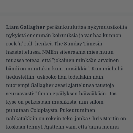
Liam Gallagher
peräänkuuluttaa nykymuusikoilta
nykyistä enemmän koiruuksia ja vanhaa kunnon
rock ’n’ roll -henkeä
The Sunday Timesin
haastattelussa.
NME:n
siteeraama mies muun
muassa toteaa, että ”jokainen minkään arvoinen
bändi on muutakin kuin musiikkia”. Kun mieheltä
tiedusteltiin, uskooko hän todellakin näin,
nuorempi Gallagher avasi ajattelunsa taustoja
seuraavasti: ”Ilman epäilyksen häivääkään. Jos
kyse on pelkästään musiikista, niin silloin
puhutaan Coldplaysta. Pukeutuminen
nahkatakkiin on rokein teko, jonka Chris Martin on
koskaan tehnyt. Ajattelin vain, että ’anna mennä