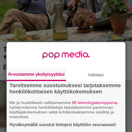
Tänään tv:ssä: Koskettava kotimainen elokuva
vuodelta 2020 – ”Tehty isolla sydämellä”
Arvostamme yksityisyyttäsi
Valintasi
Tarvitsemme suostumuksesi tarjotaksemme
henkilökohtaisen käyttökokemuksen
Me ja huolellisesti valitsemamme
88 teknologiakumppania
hyödynnämme henkilötietoja tarjotaksemme paremman
käyttäjäkokemuksen sekä kohdentaaksemme sisältöä ja
mainoksia.
Hyväksymällä suostut tietojesi käyttöön seuraavasti