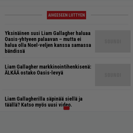
AIHEESEEN LIITTYEN
Yksinäinen susi Liam Gallagher haluaa
Oasis-yhtyeen palaavan – mutta ei
halua olla Noel-veljen kanssa samassa
bändissä
Liam Gallagher markkinointihenkisenä:
ÄLKÄÄ ostako Oasis-levyä
Liam Gallagherilla säpinää siellä ja
täällä? Katso myös uusi video.