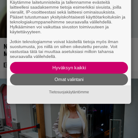
Käytämme laitetunnisteita ja tallennamme evästeitä
laitteellesi saadaksemme tietoja esimerkiksi sivuista, joilla
vierailit, IP-osoitteestasi sekä laitteesi ominaisuuksista.
Pääset tutustumaan yksityiskohtaisesti käyttötarkoituksiin ja
teknologiakumppaneihimme seuraavalla välilehdellä.
Hylkääminen voi vaikuttaa sivuston toimivuuteen ja
käytettävyyteen.
Jotkin teknologiamme voivat käsitellä tietoja myös ilman
Nyt Netflixissä: 180 miljoonan toimintaseikkailu –
suostumusta, jos niillä on siihen oikeutettu peruste. Voit
vastustaa tätä tai muuttaa asetuksiasi milloin tahansa
Margot Robbie vei seksikohtauksen liian pitkälle
seuraavalla välilehdellä.
Hyväksyn kaikki
Omat valintani
Tietosuojakäytäntömme