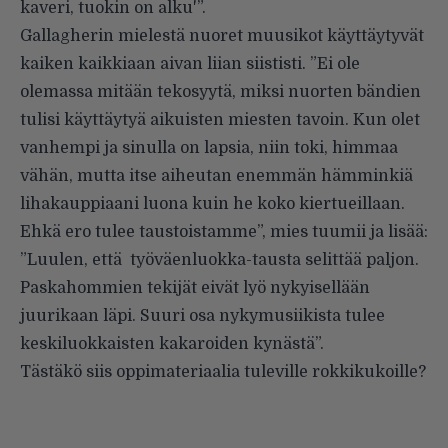
kaveri, tuokin on alku'”.
Gallagherin mielestä nuoret muusikot käyttäytyvät
kaiken kaikkiaan aivan liian siististi. ”Ei ole
olemassa mitään tekosyytä, miksi nuorten bändien
tulisi käyttäytyä aikuisten miesten tavoin. Kun olet
vanhempi ja sinulla on lapsia, niin toki, himmaa
vähän, mutta itse aiheutan enemmän hämminkiä
lihakauppiaani luona kuin he koko kiertueillaan.
Ehkä ero tulee taustoistamme”, mies tuumii ja lisää:
”Luulen, että työväenluokka-tausta selittää paljon.
Paskahommien tekijät eivät lyö nykyisellään
juurikaan läpi. Suuri osa nykymusiikista tulee
keskiluokkaisten kakaroiden kynästä”.
Tästäkö siis oppimateriaalia tuleville rokkikukoille?