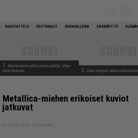
HAASTATTELU
FESTIVAALIT
KUVAGALLERIA
ENSINÄYTTÖ
ELÄMÄN
1.
Weezer-fanien pitkä odotus päättyy: yhtye
2.
tulee Suomeen
Glenn Hughes jättää keikkalavat t
Metallica-miehen erikoiset kuviot
jatkuvat
21.7.2016 13:12
Timo Isoaho