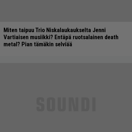
Miten taipuu Trio Niskalaukaukselta Jenni
Vartiaisen musiikki? Entäpä ruotsalainen death
metal? Pian tämäkin selviää