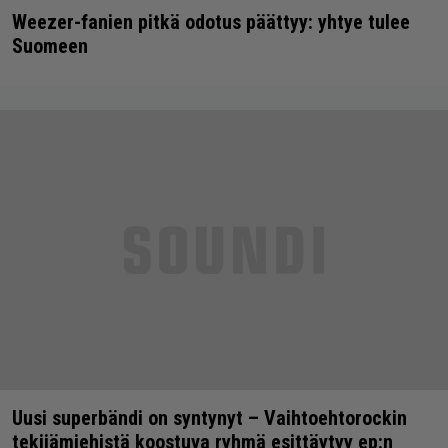
Weezer-fanien pitkä odotus päättyy: yhtye tulee
Suomeen
Uusi superbändi on syntynyt – Vaihtoehtorockin
tekijämiehistä koostuva ryhmä esittäytyy ep:n