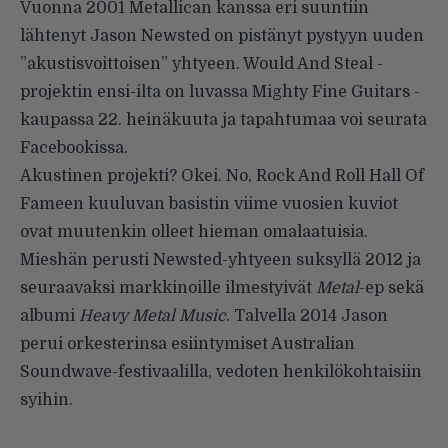
Vuonna 2001 Metallican kanssa eri suuntiin
lähtenyt Jason Newsted on pistänyt pystyyn uuden
”akustisvoittoisen” yhtyeen. Would And Steal -
projektin ensi-ilta on luvassa Mighty Fine Guitars -
kaupassa 22. heinäkuuta ja tapahtumaa voi seurata
Facebookissa
.
Akustinen projekti? Okei. No, Rock And Roll Hall Of
Fameen kuuluvan basistin viime vuosien kuviot
ovat muutenkin olleet hieman omalaatuisia.
Mieshän perusti Newsted-yhtyeen suksyllä 2012 ja
seuraavaksi markkinoille ilmestyivät
Metal
-ep sekä
albumi
Heavy Metal Music
. Talvella 2014 Jason
perui orkesterinsa esiintymiset Australian
Soundwave-festivaalilla, vedoten henkilökohtaisiin
syihin.