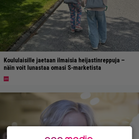
Koululaisille jaetaan ilmaisia heijastinreppuja –
näin voit lunastaa omasi S-marketista