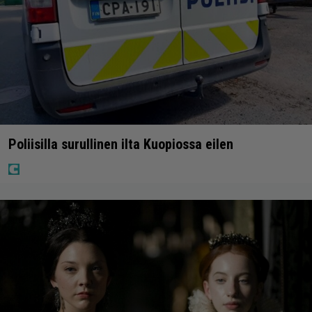
Poliisilla surullinen ilta Kuopiossa eilen