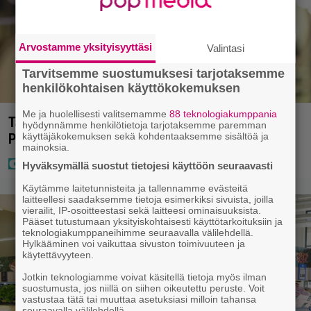
Arvostamme yksityisyyttäsi
Valintasi
Tarvitsemme suostumuksesi tarjotaksemme
henkilökohtaisen käyttökokemuksen
Me ja huolellisesti valitsemamme
88 teknologiakumppania
Tältä näyttää Vappu Pimiän perhelomalla
hyödynnämme henkilötietoja tarjotaksemme paremman
käyttäjäkokemuksen sekä kohdentaaksemme sisältöä ja
Portugalissa – ”Kaunis mekko”
mainoksia.
Hyväksymällä suostut tietojesi käyttöön seuraavasti
Käytämme laitetunnisteita ja tallennamme evästeitä
laitteellesi saadaksemme tietoja esimerkiksi sivuista, joilla
vierailit, IP-osoitteestasi sekä laitteesi ominaisuuksista.
Pääset tutustumaan yksityiskohtaisesti käyttötarkoituksiin ja
teknologiakumppaneihimme seuraavalla välilehdellä.
Hylkääminen voi vaikuttaa sivuston toimivuuteen ja
käytettävyyteen.
Jotkin teknologiamme voivat käsitellä tietoja myös ilman
suostumusta, jos niillä on siihen oikeutettu peruste. Voit
vastustaa tätä tai muuttaa asetuksiasi milloin tahansa
seuraavalla välilehdellä.