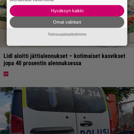
Hyväksyn kaikki
Omat valintani
Tietosuojakäytäntömme
Lidl aloitti jättialennukset – kotimaiset kasvikset
jopa 40 prosentin alennuksessa