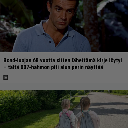
Bond-luojan 68 vuotta sitten lähettämä kirje löytyi
– tältä 007-hahmon piti alun perin näyttää