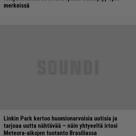
merkeissä
Linkin Park kertoo huomionarvoisia uutisia ja
tarjoaa uutta nähtävää – näin yhtyeeltä irtosi
Meteora-aikojen tuotanto Brasiliassa