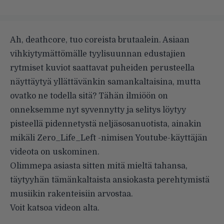
Ah, deathcore, tuo coreista brutaalein. Asiaan
vihkiytymättömälle tyylisuunnan edustajien
rytmiset kuviot saattavat puheiden perusteella
näyttäytyä yllättävänkin samankaltaisina, mutta
ovatko ne todella sitä? Tähän ilmiöön on
onneksemme nyt syvennytty ja selitys löytyy
pisteellä pidennetystä neljäsosanuotista, ainakin
mikäli
Zero_Life_Left
-nimisen Youtube-käyttäjän
videota on uskominen.
Olimmepa asiasta sitten mitä mieltä tahansa,
täytyyhän tämänkaltaista ansiokasta perehtymistä
musiikin rakenteisiin arvostaa.
Voit katsoa videon alta.