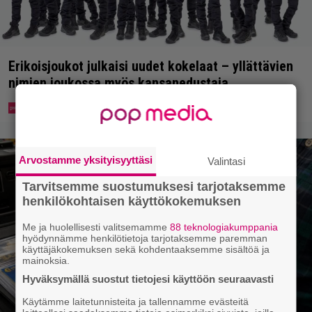
Erikoisjoukot julkaisi uudet kokelaat – yllättävien
nimien joukossa myös kansanedustaja
Arvostamme yksityisyyttäsi
Valintasi
Tarvitsemme suostumuksesi tarjotaksemme
henkilökohtaisen käyttökokemuksen
Me ja huolellisesti valitsemamme
88 teknologiakumppania
hyödynnämme henkilötietoja tarjotaksemme paremman
käyttäjäkokemuksen sekä kohdentaaksemme sisältöä ja
mainoksia.
Hyväksymällä suostut tietojesi käyttöön seuraavasti
Käytämme laitetunnisteita ja tallennamme evästeitä