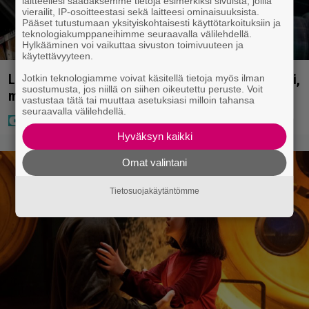
laitteellesi saadaksemme tietoja esimerkiksi sivuista, joilla
vierailit, IP-osoitteestasi sekä laitteesi ominaisuuksista.
Pääset tutustumaan yksityiskohtaisesti käyttötarkoituksiin ja
teknologiakumppaneihimme seuraavalla välilehdellä.
Hylkääminen voi vaikuttaa sivuston toimivuuteen ja
käytettävyyteen.
Lapset ostivat isälle lahjaksi arvan – päävoitto tuli,
Jotkin teknologiamme voivat käsitellä tietoja myös ilman
suostumusta, jos niillä on siihen oikeutettu peruste. Voit
mutta miten sitten kävikään
vastustaa tätä tai muuttaa asetuksiasi milloin tahansa
seuraavalla välilehdellä.
Hyväksyn kaikki
Omat valintani
Tietosuojakäytäntömme