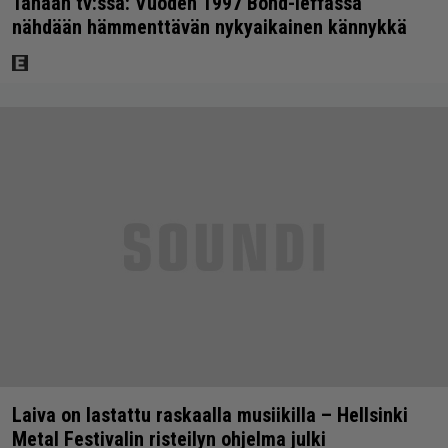
Tänään tv:ssä: Vuoden 1997 Bond-leffassa
nähdään hämmenttävän nykyaikainen kännykkä
Laiva on lastattu raskaalla musiikilla – Hellsinki
Metal Festivalin risteilyn ohjelma julki