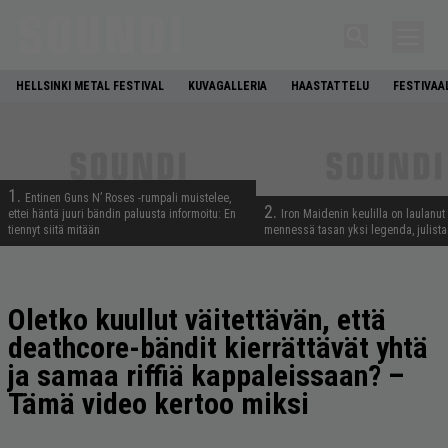
HELLSINKI METAL FESTIVAL
KUVAGALLERIA
HAASTATTELU
FESTIVAA
1.
Entinen Guns N’ Roses -rumpali muistelee,
2.
ettei häntä juuri bändin paluusta informoitu: En
Iron Maidenin keulilla on laulanut
tiennyt siitä mitään
mennessä tasan yksi legenda, julistaa
Oletko kuullut väitettävän, että
deathcore-bändit kierrättävät yhtä
ja samaa riffiä kappaleissaan? –
Tämä video kertoo miksi