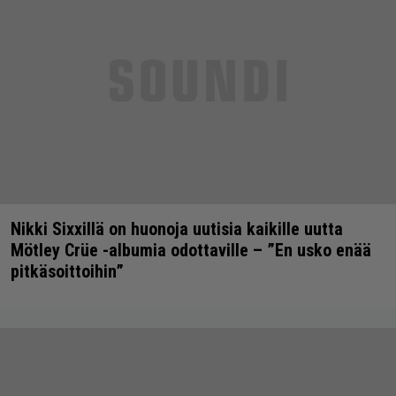
Nikki Sixxillä on huonoja uutisia kaikille uutta
Mötley Crüe -albumia odottaville – ”En usko enää
pitkäsoittoihin”