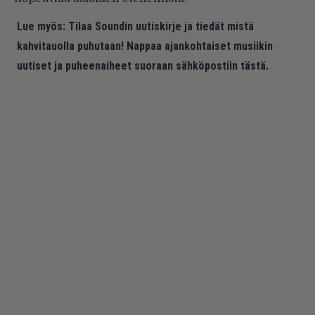
Lue myös:
Tilaa Soundin uutiskirje ja tiedät mistä
kahvitauolla puhutaan! Nappaa ajankohtaiset musiikin
uutiset ja puheenaiheet suoraan sähköpostiin tästä.