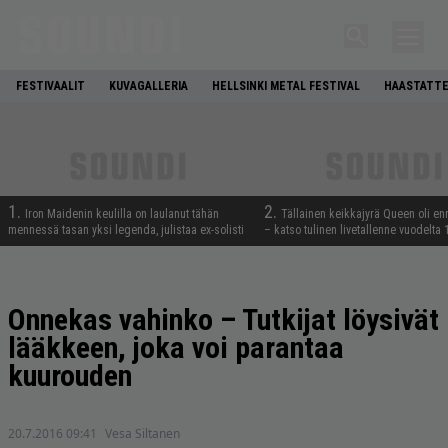
FESTIVAALIT
KUVAGALLERIA
HELLSINKI METAL FESTIVAL
HAASTATTE
1.
2.
Iron Maidenin keulilla on laulanut tähän
Tällainen keikkajyrä Queen oli e
mennessä tasan yksi legenda, julistaa ex-solisti
– katso tulinen livetallenne vuodelta
Onnekas vahinko – Tutkijat löysivät
lääkkeen, joka voi parantaa
kuurouden
20.7.2016 09:41
Vesa Siltanen