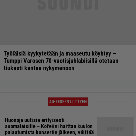
Työläisiä kyykytetään ja maaseutu köyhtyy –
Tumppi Varosen 70-vuotisjuhlabiisillä otetaan
tiukasti kantaa nykymenoon
AIHEESEEN LIITTYEN
Huonoja uutisia erityisesti
suomalaisille – Kofeiini haittaa kuulon
palautumista konsertin jälkeen, väittää