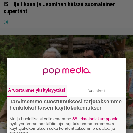
IS: Hjalliksen ja Jasminen häissä suomalainen
supertähti
Arvostamme yksityisyyttäsi
Valintasi
Tarvitsemme suostumuksesi tarjotaksemme
henkilökohtaisen käyttökokemuksen
Me ja huolellisesti valitsemamme
88 teknologiakumppania
hyödynnämme henkilötietoja tarjotaksemme paremman
käyttäjäkokemuksen sekä kohdentaaksemme sisältöä ja
mainoksia.