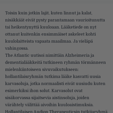
Toisin kuin jotkin lajit, kuten linnut ja kalat,
nisäkkäät eivät pysty parantamaan vaurioitunutta
tai heikentynyttä kuuloaan. Lääketiede on nyt
ottanut kuitenkin ensimmäiset askeleet kohti
kuulolaitteista vapaata maailmaa. Ja vieläpä
vahingossa.
The Atlantic uutisoi
nimittäin Alzheimeria ja
dementialääkkeitä tutkineen ryhmän törmänneen
mielenkiintoiseen sivuvaikutukseen:
hollantilaisryhmän tutkima lääke kasvatti uusia
karvasoluja, jotka normaalisti eivät uusiudu kuten
esimerkiksi ihon solut. Karvasolut ovat
sisäkorvassa sijaitsevia aistinsoluja, joiden
värähtely välittää aivoihin kuuloaistimuksia.
Hollantilaisen Audion Therapeuticsin tutkijaryhmä