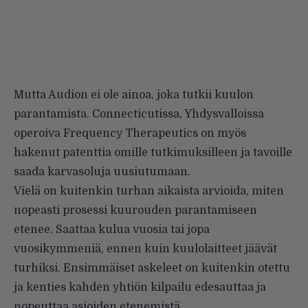
Mutta Audion ei ole ainoa, joka tutkii kuulon
parantamista. Connecticutissa, Yhdysvalloissa
operoiva Frequency Therapeutics on myös
hakenut patenttia omille tutkimuksilleen ja tavoille
saada karvasoluja uusiutumaan.
Vielä on kuitenkin turhan aikaista arvioida, miten
nopeasti prosessi kuurouden parantamiseen
etenee. Saattaa kulua vuosia tai jopa
vuosikymmeniä, ennen kuin kuulolaitteet jäävät
turhiksi. Ensimmäiset askeleet on kuitenkin otettu
ja kenties kahden yhtiön kilpailu edesauttaa ja
nopeuttaa asioiden etenemistä.