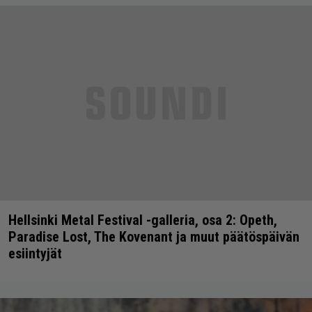
Hellsinki Metal Festival -galleria, osa 2: Opeth,
Paradise Lost, The Kovenant ja muut päätöspäivän
esiintyjät