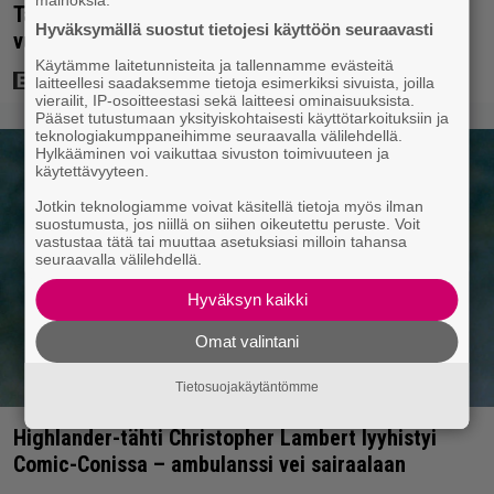
Tänään tv:ssä: Koskettava kotimainen elokuva
Hyväksymällä suostut tietojesi käyttöön seuraavasti
vuodelta 2020 – ”Tehty isolla sydämellä”
Käytämme laitetunnisteita ja tallennamme evästeitä
laitteellesi saadaksemme tietoja esimerkiksi sivuista, joilla
vierailit, IP-osoitteestasi sekä laitteesi ominaisuuksista.
Pääset tutustumaan yksityiskohtaisesti käyttötarkoituksiin ja
teknologiakumppaneihimme seuraavalla välilehdellä.
Hylkääminen voi vaikuttaa sivuston toimivuuteen ja
käytettävyyteen.
Jotkin teknologiamme voivat käsitellä tietoja myös ilman
suostumusta, jos niillä on siihen oikeutettu peruste. Voit
vastustaa tätä tai muuttaa asetuksiasi milloin tahansa
seuraavalla välilehdellä.
Hyväksyn kaikki
Omat valintani
Tietosuojakäytäntömme
Highlander-tähti Christopher Lambert lyyhistyi
Comic-Conissa – ambulanssi vei sairaalaan