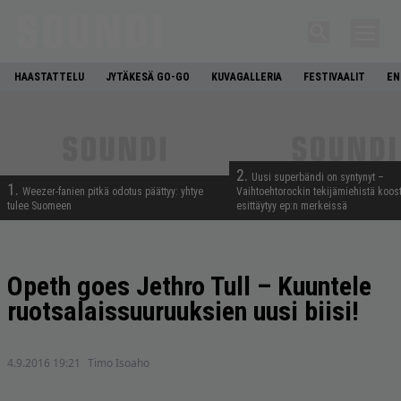
HAASTATTELU
JYTÄKESÄ GO-GO
KUVAGALLERIA
FESTIVAALIT
EN
2.
Uusi superbändi on syntynyt –
1.
Weezer-fanien pitkä odotus päättyy: yhtye
Vaihtoehtorockin tekijämiehistä koos
tulee Suomeen
esittäytyy ep:n merkeissä
Opeth goes Jethro Tull – Kuuntele
ruotsalaissuuruuksien uusi biisi!
4.9.2016 19:21
Timo Isoaho