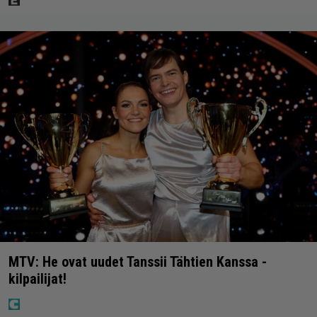
MTV: He ovat uudet Tanssii Tähtien Kanssa -
kilpailijat!