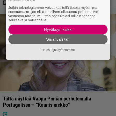
Jotkin teknologiamme voivat käsitellä tietoja myös ilman
suostumusta, jos niillä on siihen oikeutettu peruste. Voit
vastustaa tätä tai muuttaa asetuksiasi milloin tahansa
seuraavalla välilehdellä.
Hyväksyn kaikki
Omat valintani
Tietosuojakäytäntömme
Tältä näyttää Vappu Pimiän perhelomalla
Portugalissa – ”Kaunis mekko”