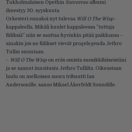
Tukholmalaisen Opethin
Sorceress
-albumi
ilmestyy 30. syyskuuta.
Orkesteri ennakoi nyt tulevaa
Will O The Wisp
-
kappaleella. Mikäli kuulet kappaleessa ”tuttuja
fiiliksiä” niin se saattaa hyvinkin pitää paikkansa –
ainakin jos ne fiilikset vievät progelegenda Jethro
Tullin suuntaan.
–
Will O The Wisp
on eräs omista suosikkibiiseistäni
ja se saanut innoitusta Jethro Tullilta. Oikeastaan
laulu on melkoisen suora tribuutti Ian
Andersonille, sanoo Mikael Åkerfeldt Soundille.