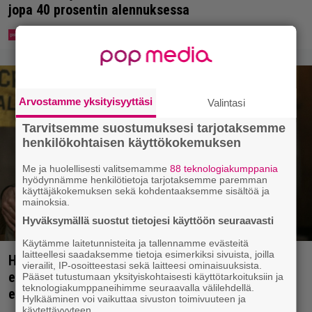
jopa 40 prosentin alennuksessa
Arvostamme yksityisyyttäsi
Valintasi
Tarvitsemme suostumuksesi tarjotaksemme
henkilökohtaisen käyttökokemuksen
Me ja huolellisesti valitsemamme
88 teknologiakumppania
hyödynnämme henkilötietoja tarjotaksemme paremman
käyttäjäkokemuksen sekä kohdentaaksemme sisältöä ja
mainoksia.
Hyväksymällä suostut tietojesi käyttöön seuraavasti
Käytämme laitetunnisteita ja tallennamme evästeitä
laitteellesi saadaksemme tietoja esimerkiksi sivuista, joilla
Huippuleffa suoratoistossa: DiCaprion
vierailit, IP-osoitteestasi sekä laitteesi ominaisuuksista.
ensimmäinen päärooli – ja Tobey Maguiren
Pääset tutustumaan yksityiskohtaisesti käyttötarkoituksiin ja
teknologiakumppaneihimme seuraavalla välilehdellä.
ensimmäinen elokuvaesiintyminen
Hylkääminen voi vaikuttaa sivuston toimivuuteen ja
käytettävyyteen.