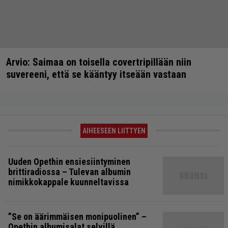
Arvio: Saimaa on toisella covertripillään niin
suvereeni, että se kääntyy itseään vastaan
AIHEESEEN LIITTYEN
Uuden Opethin ensiesiintyminen
brittiradiossa – Tulevan albumin
nimikkokappale kuunneltavissa
”Se on äärimmäisen monipuolinen” –
Opethin albumisalat selvillä