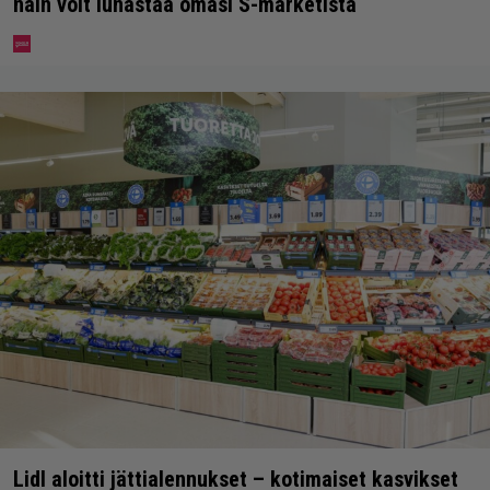
näin voit lunastaa omasi S-marketista
Lidl aloitti jättialennukset – kotimaiset kasvikset