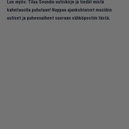
Lue myös:
Tilaa Soundin uutiskirje ja tiedät mistä
kahvitauolla puhutaan! Nappaa ajankohtaiset musiikin
uutiset ja puheenaiheet suoraan sähköpostiin tästä.