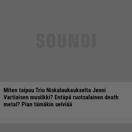
Miten taipuu Trio Niskalaukaukselta Jenni
Vartiaisen musiikki? Entäpä ruotsalainen death
metal? Pian tämäkin selviää