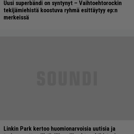
Uusi superbändi on syntynyt – Vaihtoehtorockin
tekijämiehistä koostuva ryhmä esittäytyy ep:n
merkeissä
Linkin Park kertoo huomionarvoisia uutisia ja