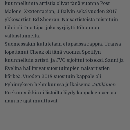
kuunnelluinta artistia olivat tänä vuonna Post
Malone, Xxxtentacion, J Balvin sekä vuoden 2017
ykkösartisti Ed Sheeran. Naisartisteista toistetuin
tähti oli Dua Lipa, joka syrjäytti Rihannan
valtaistuimelta.
Suomessakin kulutetaan etupäässä räppiä. Uransa
lopettanut Cheek oli tänä vuonna Spotifyn
kuunnelluin artisti, ja JVG sijoittui toiseksi. Sanni ja
Evelina hallitsivat suosituimpien naisartistien
kärkeä. Vuoden 2018 suosituin kappale oli
Pyhimyksen helmikuussa julkaisema
Jättiläinen
.
Rockmusiikkia ei listoilta löydy kappaleen vertaa –
näin ne ajat muuttuvat.