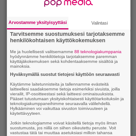
Arvostamme yksityisyyttäsi
Valintasi
Tarvitsemme suostumuksesi tarjotaksemme
henkilökohtaisen käyttökokemuksen
Me ja huolellisesti valitsemamme
88 teknologiakumppania
hyödynnämme henkilötietoja tarjotaksemme paremman
käyttäjäkokemuksen sekä kohdentaaksemme sisältöä ja
mainoksia.
Hyväksymällä suostut tietojesi käyttöön seuraavasti
Käytämme laitetunnisteita ja tallennamme evästeitä
laitteellesi saadaksemme tietoja esimerkiksi sivuista, joilla
vierailit, IP-osoitteestasi sekä laitteesi ominaisuuksista.
Pääset tutustumaan yksityiskohtaisesti käyttötarkoituksiin ja
teknologiakumppaneihimme seuraavalla välilehdellä.
Hylkääminen voi vaikuttaa sivuston toimivuuteen ja
käytettävyyteen.
Jotkin teknologiamme voivat käsitellä tietoja myös ilman
suostumusta, jos niillä on siihen oikeutettu peruste. Voit
vastustaa tätä tai muuttaa asetuksiasi milloin tahansa