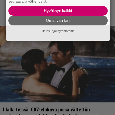
seuraavalla välilehdellä.
Hyväksyn kaikki
Omat valintani
Tietosuojakäytäntömme
Illalla tv:ssä: 007-elokuva jossa vältettiin