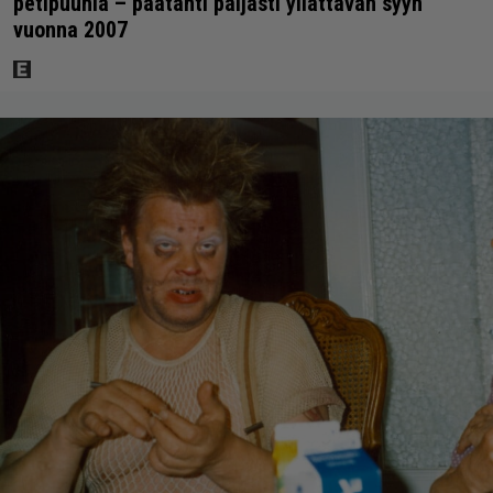
petipuuhia – päätähti paljasti yllättävän syyn
vuonna 2007