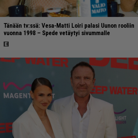
Tänään tv:ssä: Vesa-Matti Loiri palasi Uunon rooliin
vuonna 1998 – Spede vetäytyi sivummalle