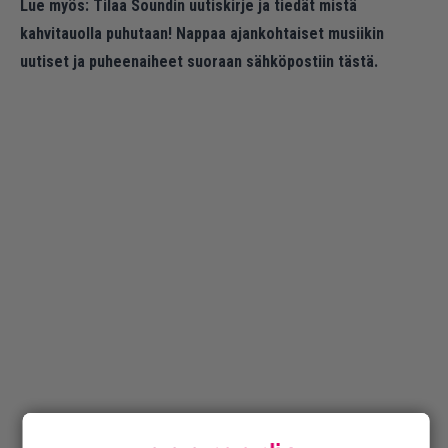
Lue myös:
Tilaa Soundin uutiskirje ja tiedät mistä
kahvitauolla puhutaan! Nappaa ajankohtaiset musiikin
uutiset ja puheenaiheet suoraan sähköpostiin tästä.