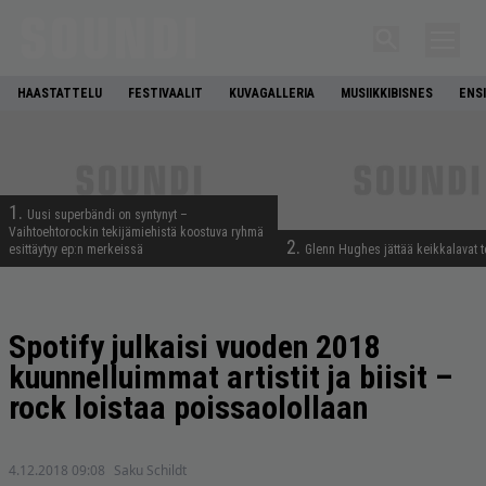
HAASTATTELU
FESTIVAALIT
KUVAGALLERIA
MUSIIKKIBISNES
ENS
1.
Uusi superbändi on syntynyt –
Vaihtoehtorockin tekijämiehistä koostuva ryhmä
2.
esittäytyy ep:n merkeissä
Glenn Hughes jättää keikkalavat t
Spotify julkaisi vuoden 2018
kuunnelluimmat artistit ja biisit –
rock loistaa poissaolollaan
4.12.2018 09:08
Saku Schildt