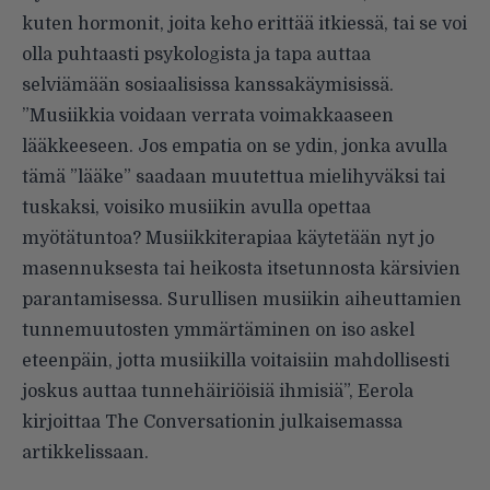
kuten hormonit, joita keho erittää itkiessä, tai se voi
olla puhtaasti psykologista ja tapa auttaa
selviämään sosiaalisissa kanssakäymisissä.
”Musiikkia voidaan verrata voimakkaaseen
lääkkeeseen. Jos empatia on se ydin, jonka avulla
tämä ”lääke” saadaan muutettua mielihyväksi tai
tuskaksi, voisiko musiikin avulla opettaa
myötätuntoa? Musiikkiterapiaa käytetään nyt jo
masennuksesta tai heikosta itsetunnosta kärsivien
parantamisessa. Surullisen musiikin aiheuttamien
tunnemuutosten ymmärtäminen on iso askel
eteenpäin, jotta musiikilla voitaisiin mahdollisesti
joskus auttaa tunnehäiriöisiä ihmisiä”, Eerola
kirjoittaa
The Conversationin julkaisemassa
artikkelissaan.