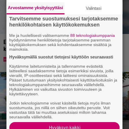
Arvostamme yksityisyyttäsi
Valintasi
Tarvitsemme suostumuksesi tarjotaksemme
henkilökohtaisen käyttökokemuksen
Me ja huolellisesti valitsemamme
88 teknologiakumppania
hyödynnämme henkilötietoja tarjotaksemme paremman
Ekaluokkalaisille jaetaan ilmainen kotiavain –
käyttäjäkokemuksen sekä kohdentaaksemme sisältöä ja
katso, mistä sen voi hakea
mainoksia.
Hyväksymällä suostut tietojesi käyttöön seuraavasti
Käytämme laitetunnisteita ja tallennamme evästeitä
laitteellesi saadaksemme tietoja esimerkiksi sivuista, joilla
vierailit, IP-osoitteestasi sekä laitteesi ominaisuuksista.
Pääset tutustumaan yksityiskohtaisesti käyttötarkoituksiin ja
teknologiakumppaneihimme seuraavalla välilehdellä.
Hylkääminen voi vaikuttaa sivuston toimivuuteen ja
käytettävyyteen.
Jotkin teknologiamme voivat käsitellä tietoja myös ilman
suostumusta, jos niillä on siihen oikeutettu peruste. Voit
vastustaa tätä tai muuttaa asetuksiasi milloin tahansa
seuraavalla välilehdellä.
Hyväksyn kaikki