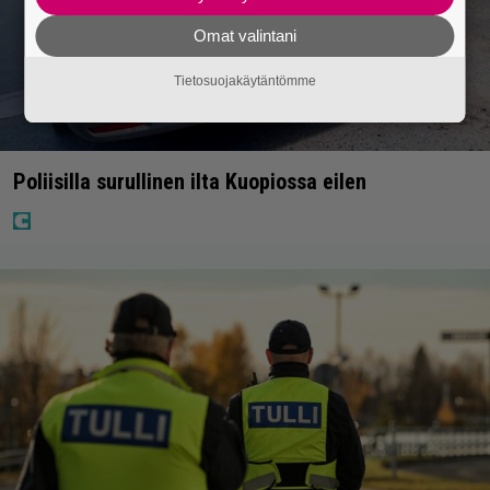
Omat valintani
Tietosuojakäytäntömme
Poliisilla surullinen ilta Kuopiossa eilen