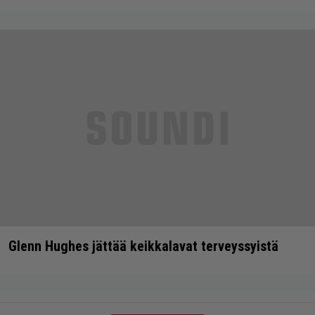
Glenn Hughes jättää keikkalavat terveyssyistä