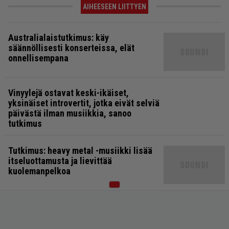
AIHEESEEN LIITTYEN
Australialaistutkimus: käy
säännöllisesti konserteissa, elät
onnellisempana
Vinyylejä ostavat keski-ikäiset,
yksinäiset introvertit, jotka eivät selviä
päivästä ilman musiikkia, sanoo
tutkimus
Tutkimus: heavy metal -musiikki lisää
itseluottamusta ja lievittää
kuolemanpelkoa