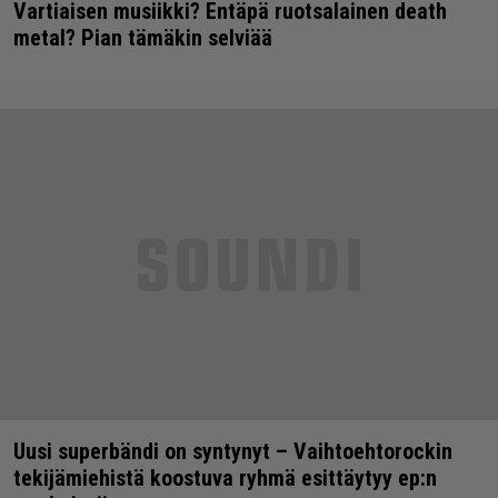
Vartiaisen musiikki? Entäpä ruotsalainen death
metal? Pian tämäkin selviää
Uusi superbändi on syntynyt – Vaihtoehtorockin
tekijämiehistä koostuva ryhmä esittäytyy ep:n