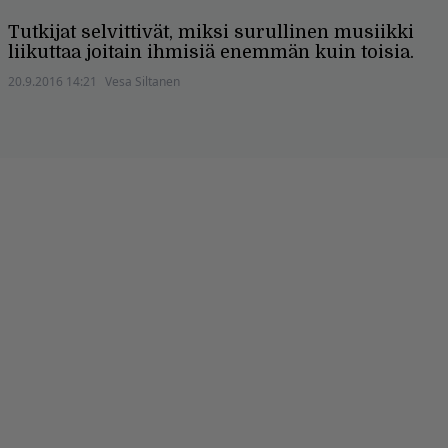
Tutkijat selvittivät, miksi surullinen musiikki
liikuttaa joitain ihmisiä enemmän kuin toisia.
20.9.2016 14:21
Vesa Siltanen