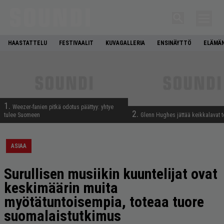
HAASTATTELU
FESTIVAALIT
KUVAGALLERIA
ENSINÄYTTÖ
ELÄMÄN
1.
Weezer-fanien pitkä odotus päättyy: yhtye
2.
tulee Suomeen
Glenn Hughes jättää keikkalavat t
ASIAA
Surullisen musiikin kuuntelijat ovat
keskimäärin muita
myötätuntoisempia, toteaa tuore
suomalaistutkimus