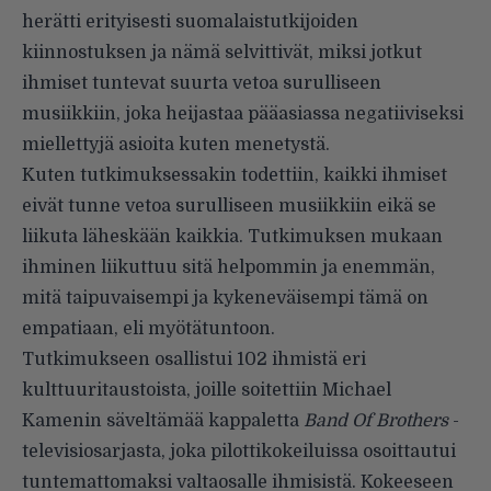
herätti erityisesti suomalaistutkijoiden
kiinnostuksen ja nämä selvittivät, miksi jotkut
ihmiset tuntevat suurta vetoa surulliseen
musiikkiin, joka heijastaa pääasiassa negatiiviseksi
miellettyjä asioita kuten menetystä.
Kuten tutkimuksessakin todettiin, kaikki ihmiset
eivät tunne vetoa surulliseen musiikkiin eikä se
liikuta läheskään kaikkia. Tutkimuksen mukaan
ihminen liikuttuu sitä helpommin ja enemmän,
mitä taipuvaisempi ja kykeneväisempi tämä on
empatiaan, eli myötätuntoon.
Tutkimukseen
osallistui 102 ihmistä eri
kulttuuritaustoista, joille soitettiin Michael
Kamenin säveltämää kappaletta
Band Of Brothers
-
televisiosarjasta, joka pilottikokeiluissa osoittautui
tuntemattomaksi valtaosalle ihmisistä. Kokeeseen