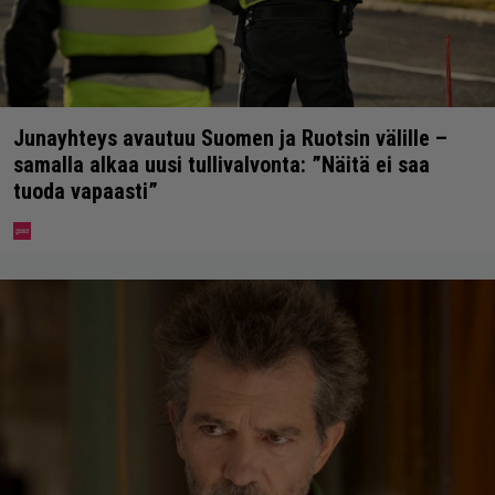
Junayhteys avautuu Suomen ja Ruotsin välille –
samalla alkaa uusi tullivalvonta: ”Näitä ei saa
tuoda vapaasti”