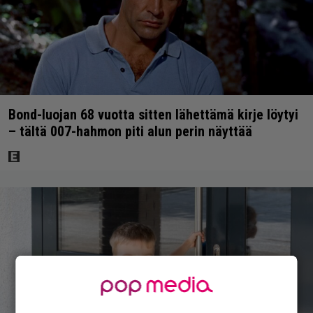
Bond-luojan 68 vuotta sitten lähettämä kirje löytyi
– tältä 007-hahmon piti alun perin näyttää