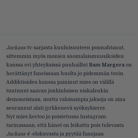
Jackass
-tv-sarjasta kuuluisuuteen ponnahtanut,
sittemmin myös monien suomalaismuusikoiden
kanssa eri yhteyksissä puuhaillut
Bam Margera
on
herättänyt faneissaan huolta jo pidemmän tovin.
Addiktioiden kanssa paininut mies on välillä
tuntunut saavan jonkinlaisen niskalenkin
demoneistaan, mutta valoisampia jaksoja on aina
seurannut alati jyrkkenevä syöksykierre.
Nyt mies kertoo jo poistetussa Instagram-
tarinassaan, että hänet on leikattu pois tulevasta
Jackass 4
-elokuvasta ja pyytää fanejaan