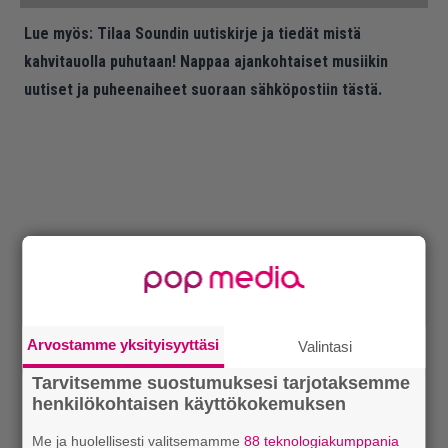
Lue myös:
Tilaa Soundin uutiskirje ja tiedät mistä
kahvitauolla puhutaan! Nappaa ajankohtaiset musiikin
uutiset ja puheenaiheet suoraan sähköpostiin tästä.
Arvostamme yksityisyyttäsi
Valintasi
Tarvitsemme suostumuksesi tarjotaksemme
henkilökohtaisen käyttökokemuksen
Me ja huolellisesti valitsemamme
88 teknologiakumppania