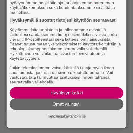
hyödynnämme henkilötietoja tarjotaksemme paremman
käyttäjäkokemuksen sekä kohdentaaksemme sisältöä ja
mainoksia.
Hyväksymällä suostut tietojesi käyttöön seuraavasti
Käytämme laitetunnisteita ja tallennamme evästeitä
laitteellesi saadaksemme tietoja esimerkiksi sivuista, joilla
vierailit, IP-osoitteestasi sekä laitteesi ominaisuuksista.
Pääset tutustumaan yksityiskohtaisesti käyttötarkoituksiin ja
teknologiakumppaneihimme seuraavalla välilehdellä.
Hylkääminen voi vaikuttaa sivuston toimivuuteen ja
käytettävyyteen.
Jotkin teknologiamme voivat käsitellä tietoja myös ilman
suostumusta, jos niillä on siihen oikeutettu peruste. Voit
vastustaa tätä tai muuttaa asetuksiasi milloin tahansa
seuraavalla välilehdellä.
Hyväksyn kaikki
Omat valintani
Tietosuojakäytäntömme