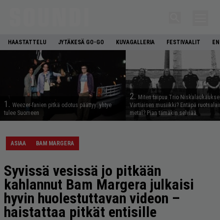
HAASTATTELU
JYTÄKESÄ GO-GO
KUVAGALLERIA
FESTIVAALIT
EN
2.
Miten taipuu Trio Niskalaukaukse
1.
Weezer-fanien pitkä odotus päättyy: yhtye
Vartiaisen musiikki? Entäpä ruotsala
tulee Suomeen
metal? Pian tämäkin selviää
ASIAA
BAM MARGERA
Syvissä vesissä jo pitkään
kahlannut Bam Margera julkaisi
hyvin huolestuttavan videon –
haistattaa pitkät entisille