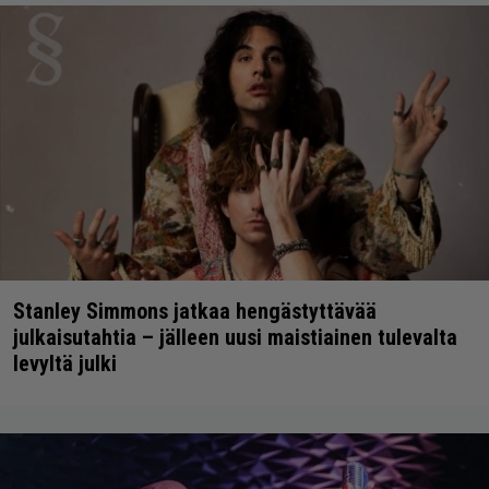
Stanley Simmons jatkaa hengästyttävää
julkaisutahtia – jälleen uusi maistiainen tulevalta
levyltä julki