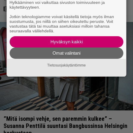
Hylkääminen voi vaikuttaa sivuston toimivuuteen ja
käytettävyyteen.
Jotkin teknologiamme voivat käsitellä tietoja myös ilman
suostumusta, jos niillä on siihen oikeutettu peruste. Voit
vastustaa tätä tai muuttaa asetuksiasi milloin tahansa
seuraavalla välilehdellä.
Hyväksyn kaikki
Omat valintani
Tietosuojakäytäntömme
”Mitä isompi vehje, sen paremmin kulkee” –
Susanna Penttilä suuntasi Bangbussinsa Helsingin