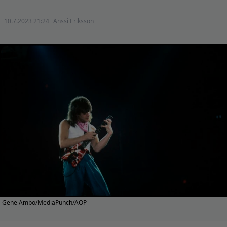
10.7.2023 21:24
Anssi Eriksson
Gene Ambo/MediaPunch/AOP