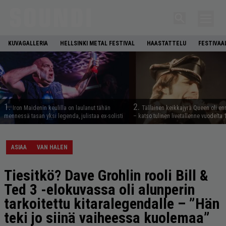
KUVAGALLERIA
HELLSINKI METAL FESTIVAL
HAASTATTELU
FESTIVAA
1.
2.
Iron Maidenin keulilla on laulanut tähän
Tällainen keikkajyrä Queen oli e
mennessä tasan yksi legenda, julistaa ex-solisti
– katso tulinen livetallenne vuodelta
ASIAA
VAN HALEN
Tiesitkö? Dave Grohlin rooli Bill &
Ted 3 -elokuvassa oli alunperin
tarkoitettu kitaralegendalle – ”Hän
teki jo siinä vaiheessa kuolemaa”