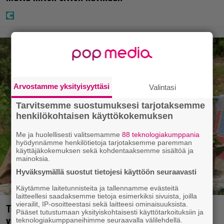
Arvostamme yksityisyyttäsi
Valintasi
Tarvitsemme suostumuksesi tarjotaksemme
henkilökohtaisen käyttökokemuksen
Me ja huolellisesti valitsemamme
88 teknologiakumppania
hyödynnämme henkilötietoja tarjotaksemme paremman
käyttäjäkokemuksen sekä kohdentaaksemme sisältöä ja
mainoksia.
Hyväksymällä suostut tietojesi käyttöön seuraavasti
Käytämme laitetunnisteita ja tallennamme evästeitä
laitteellesi saadaksemme tietoja esimerkiksi sivuista, joilla
vierailit, IP-osoitteestasi sekä laitteesi ominaisuuksista.
Tänään tv:ssä: Koskettava kotimainen elokuva
Pääset tutustumaan yksityiskohtaisesti käyttötarkoituksiin ja
vuodelta 2020 – ”Tehty isolla sydämellä”
teknologiakumppaneihimme seuraavalla välilehdellä.