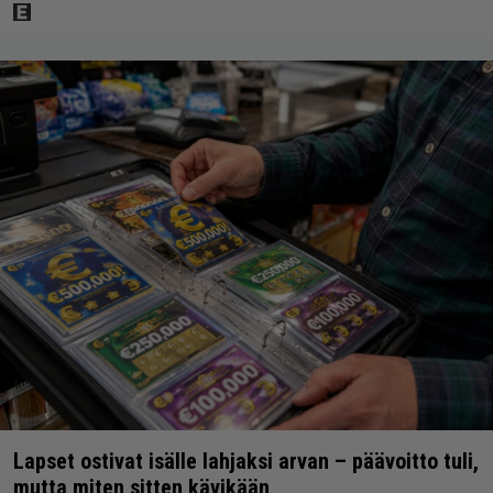
Lapset ostivat isälle lahjaksi arvan – päävoitto tuli,
mutta miten sitten kävikään