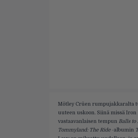
Mötley Crüen rumpujakkaralta t
uuteen uskoon. Siinä missä Iron 
vastaavanlaisen tempun
Balls to
Tommyland: The Ride
-albumin
T