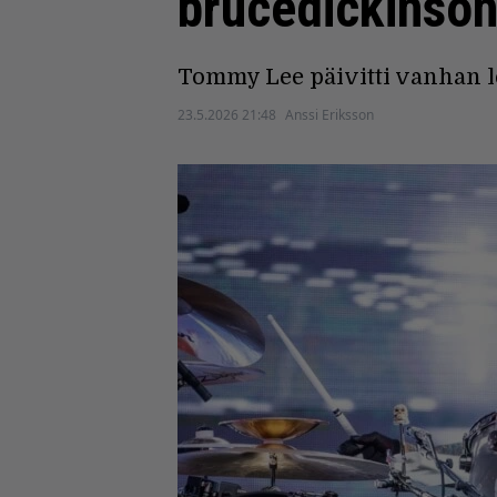
brucedickinson
Tommy Lee päivitti vanhan l
23.5.2026 21:48
Anssi Eriksson