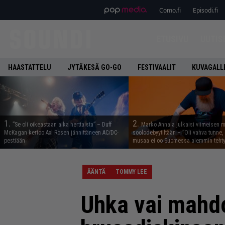
Como.fi
Episodi.fi
ETUSIVU
UUTIS
HAASTATTELU
JYTÄKESÄ GO-GO
FESTIVAALIT
KUVAGALL
1.
2.
”Se oli oikeastaan aika herttaista” – Duff
Marko Annala julkaisi viimeisen m
McKagan kertoo Axl Rosen jännittäneen AC/DC-
soolodebyytiltään – ”Oli vahva tunne, e
pestiään
musaa ei oo Suomessa aiemmin tehty
ÄÄNTÄ
TOMMY LEE
Uhka vai mahdo