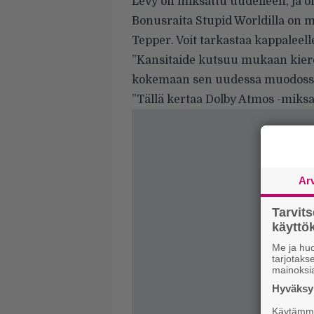
Levy on miksattu uudelleen, ja 
Bonusraita Stupid Worldilla on 
Tepper. Voit tarkastaa kappaleell
”Kansitaide kutsuu mukaan kier
kokemaan sen uudessa muodoss
”Tällä kertaa Dolby Atmos -miks
Ar
Tarvit
käytt
Me ja huo
tarjotak
mainoksi
Hyväksym
Käytämme 