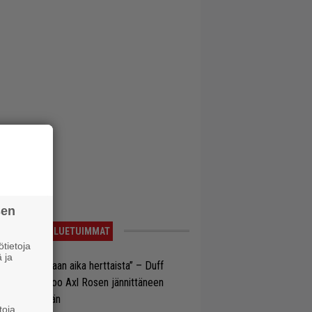
sen
LUETUIMMAT
tietoja
 ja
e oli oikeastaan aika herttaista” – Duff
cKagan kertoo Axl Rosen jännittäneen
C/DC-pestiään
toja