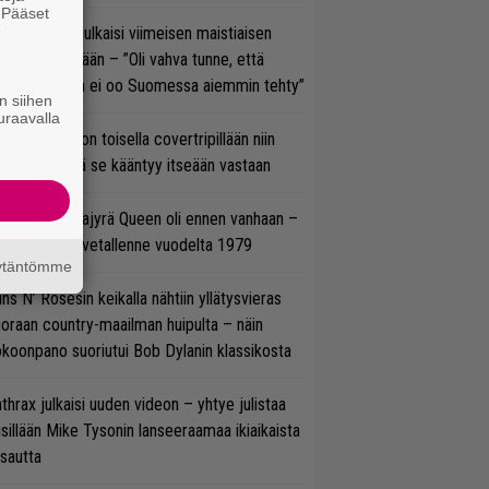
. Pääset
e
rko Annala julkaisi viimeisen maistiaisen
olodebyytiltään – ”Oli vahva tunne, että
llaista musaa ei oo Suomessa aiemmin tehty”
n siihen
uraavalla
vio: Saimaa on toisella covertripillään niin
vereeni, että se kääntyy itseään vastaan
llainen keikkajyrä Queen oli ennen vanhaan –
tso tulinen livetallenne vuodelta 1979
äytäntömme
ns N’ Rosesin keikalla nähtiin yllätysvieras
oraan country-maailman huipulta – näin
koonpano suoriutui Bob Dylanin klassikosta
thrax julkaisi uuden videon – yhtye julistaa
isillään Mike Tysonin lanseeraamaa ikiaikaista
isautta