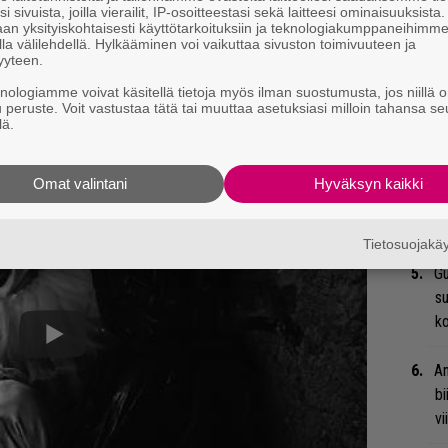
i sivuista, joilla vierailit, IP-osoitteestasi sekä laitteesi ominaisuuksista
an yksityiskohtaisesti käyttötarkoituksiin ja teknologiakumppaneihimm
Ma
la välilehdellä. Hylkääminen voi vaikuttaa sivuston toimivuuteen ja
so
yyteen.
tä
knologiamme voivat käsitellä tietoja myös ilman suostumusta, jos niillä o
u peruste. Voit vastustaa tätä tai muuttaa asetuksiasi milloin tahansa se
lä.
Ar
su
Omat valintani
Hyväksyn kaikki
Tä
ka
Tietosuojak
Gu
su
ko
An
bi
vi