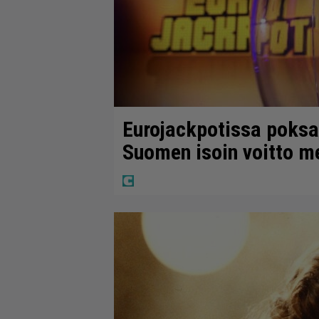
Eurojackpotissa poksah
Suomen isoin voitto m