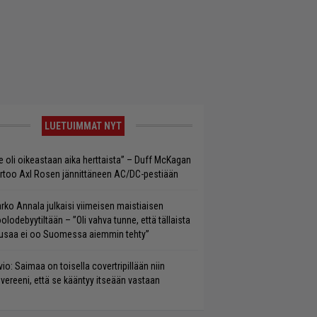
LUETUIMMAT NYT
e oli oikeastaan aika herttaista” – Duff McKagan
rtoo Axl Rosen jännittäneen AC/DC-pestiään
rko Annala julkaisi viimeisen maistiaisen
olodebyytiltään – ”Oli vahva tunne, että tällaista
saa ei oo Suomessa aiemmin tehty”
vio: Saimaa on toisella covertripillään niin
vereeni, että se kääntyy itseään vastaan