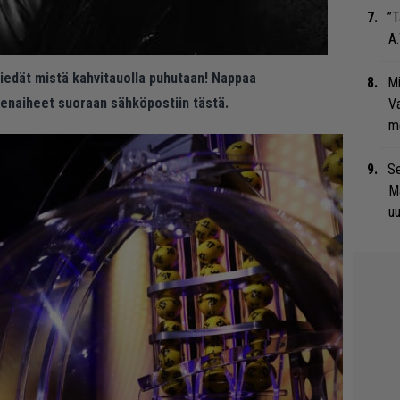
”T
A.
 tiedät mistä kahvitauolla puhutaan! Nappaa
Mi
eenaiheet suoraan sähköpostiin tästä.
Va
me
Se
Ma
uu