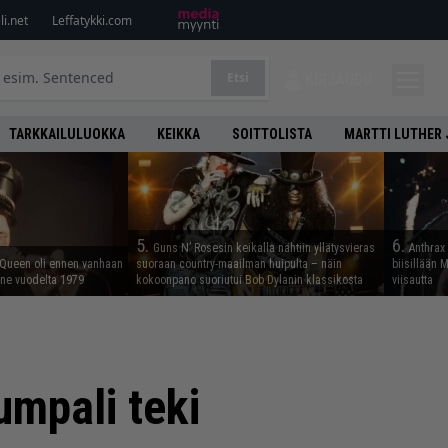
i.net
Leffatykki.com
Etsi
KIRJAUDU
TARKKAILULUOKKA
KEIKKA
SOITTOLISTA
MARTTI LUTHER 
5.
6.
Guns N’ Rosesin keikalla nähtiin yllätysvieras
Anthrax 
 Queen oli ennen vanhaan
suoraan country-maailman huipulta – näin
biisillään 
enne vuodelta 1979
kokoonpano suoriutui Bob Dylanin klassikosta
viisautta
umpali teki