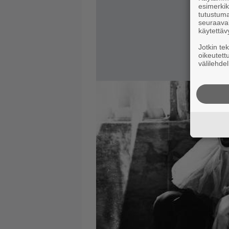
esimerkiks
tutustuma
seuraaval
käytettäv
Jotkin te
oikeutett
välilehdel