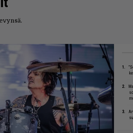
it
evynsä.
”S
ke
Ma
so
mu
Ar
su