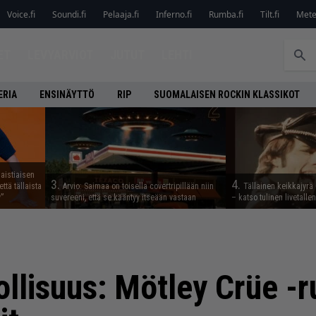
Voice.fi
Soundi.fi
Pelaaja.fi
Inferno.fi
Rumba.fi
Tilt.fi
Metel
ET
LEVYARVIOT
JUTUT
LEHTI
ERIA
ENSINÄYTTÖ
RIP
SUOMALAISEN ROCKIN KLASSIKOT
aistiaisen
3.
4.
ttä tällaista
Arvio: Saimaa on toisella covertripillään niin
Tällainen keikkajyrä
”
suvereeni, että se kääntyy itseään vastaan
– katso tulinen livetall
llisuus: Mötley Crüe -r