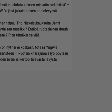
ässä ei jahdata kolmen minuutin radiohittiä” –
W. Yrjänä julkaisi toisen soololevynsä
ten taipuu Trio Niskalaukaukselta Jenni
rtiaisen musiikki? Entäpä ruotsalainen death
tal? Pian tämäkin selviää
 on nyt tai ei koskaan, toteaa Yngwie
lmsteen – Ruotsin kitarajumala lyö pöytään
den biisin ja kertoo tulevasta levystä