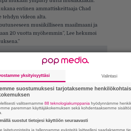
onpa mukaan ympätty uutta musiikkiakin.
mukana entinen ammattiskeittaaja Chad
e tehdyn videon alta.
outuneeseen musiikilliseen maailmaani ja
aan 20 vuotta myöhemmin”, Lee hekumoi
auksena.”
vostamme yksityisyyttäsi
Valintasi
semme suostumuksesi tarjotaksemme henkilökohtai
ökokemuksen
lellisesti valitsemamme
88 teknologiakumppania
hyödynnämme henkilö
semme paremman käyttäjäkokemuksen sekä kohdentaaksemme sisältöä
”S
a.
M
ällä suostut tietojesi käyttöön seuraavasti
A
laitetunnisteita ja tallennamme evästeitä laitteellesi saadaksemme tie