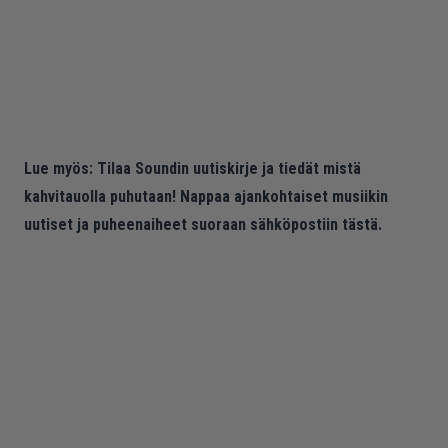
Lue myös:
Tilaa Soundin uutiskirje ja tiedät mistä
kahvitauolla puhutaan! Nappaa ajankohtaiset musiikin
uutiset ja puheenaiheet suoraan sähköpostiin tästä.