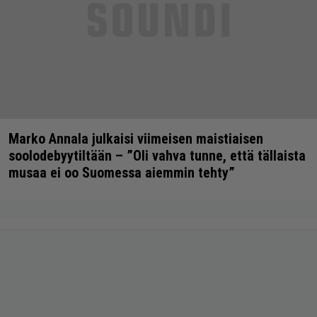
Marko Annala julkaisi viimeisen maistiaisen
soolodebyytiltään – ”Oli vahva tunne, että tällaista
musaa ei oo Suomessa aiemmin tehty”