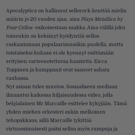
Apocalyptica on hallinnut sellorock-kenttää mielin
määrin jo 20 vuoden ajan, aina
Plays Metallica by
Four Cellos
-esikoisestaan saakka. Aina välillä joku
toinenkin on keksinyt hyödyntää selloa
raskaammaan populaarimusiikin puolella, mutta
toistaiseksi kukaan ei ole kyennyt esittämään
erityisen varteenotettavaa haastetta. Eicca
Toppinen ja kumppanit ovat saaneet sahata
rauhassa.
Nyt asiaan tulee muutos. Sosiaaliseen mediaan
ilmaantui kaikessa hiljaisuudessa video, jolla
belgialainen Mr Marcaille esittelee kykyjään. Tämä
yhden miehen orkesteri onkin melkoinen
tehopakkaus, sillä Marcaille tykittää
virtuoosimaisesti paitsi selloa myös rumpuja ja