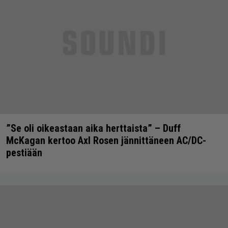
”Se oli oikeastaan aika herttaista” – Duff
McKagan kertoo Axl Rosen jännittäneen AC/DC-
pestiään