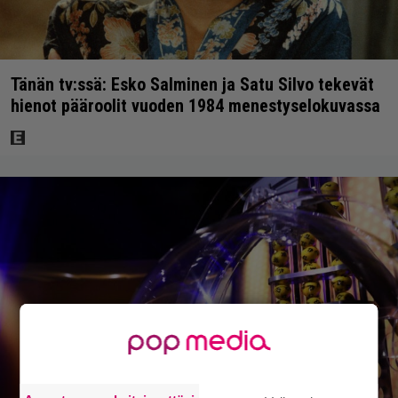
Tänän tv:ssä: Esko Salminen ja Satu Silvo tekevät
hienot pääroolit vuoden 1984 menestyselokuvassa