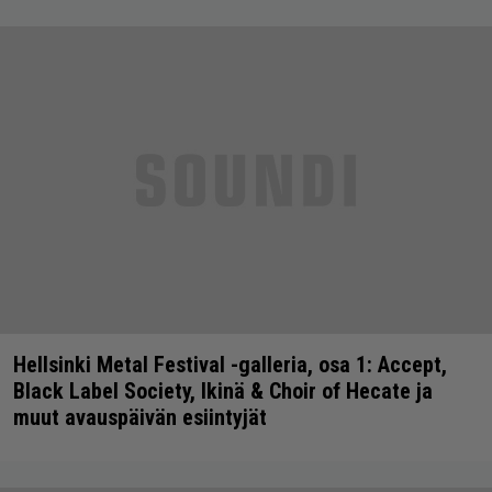
Hellsinki Metal Festival -galleria, osa 1: Accept,
Black Label Society, Ikinä & Choir of Hecate ja
muut avauspäivän esiintyjät