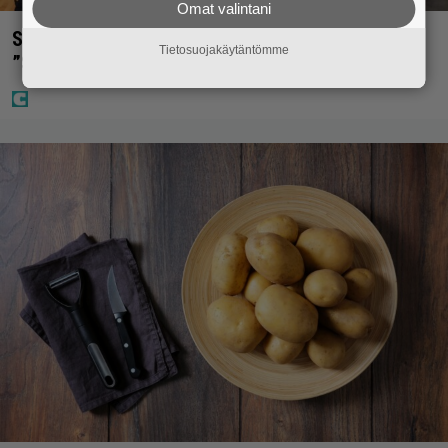
Omat valintani
Sara ja Mikko Parikka etsivät uutta kotia –
Tietosuojakäytäntömme
”Seuraavaan kotiin tämmöinen”