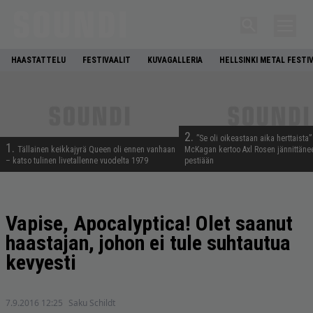
HAASTATTELU
FESTIVAALIT
KUVAGALLERIA
HELLSINKI METAL FESTI
2.
”Se oli oikeastaan aika herttaista”
1.
Tällainen keikkajyrä Queen oli ennen vanhaan
McKagan kertoo Axl Rosen jännittäne
– katso tulinen livetallenne vuodelta 1979
pestiään
Vapise, Apocalyptica! Olet saanut
haastajan, johon ei tule suhtautua
kevyesti
7.9.2016 12:25
Saku Schildt