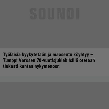
Työläisiä kyykytetään ja maaseutu köyhtyy –
Tumppi Varosen 70-vuotisjuhlabiisillä otetaan
tiukasti kantaa nykymenoon