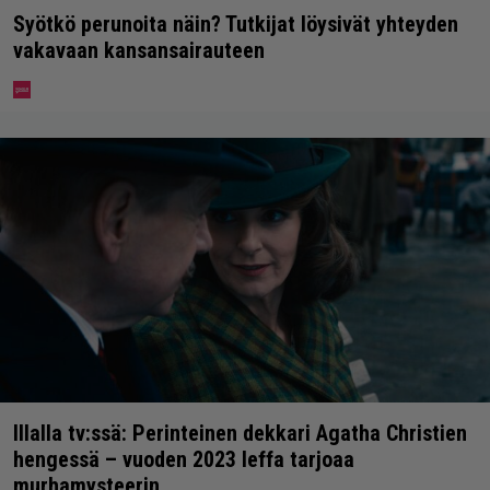
Syötkö perunoita näin? Tutkijat löysivät yhteyden
vakavaan kansansairauteen
Illalla tv:ssä: Perinteinen dekkari Agatha Christien
hengessä – vuoden 2023 leffa tarjoaa
murhamysteerin