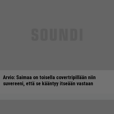
Arvio: Saimaa on toisella covertripillään niin
suvereeni, että se kääntyy itseään vastaan