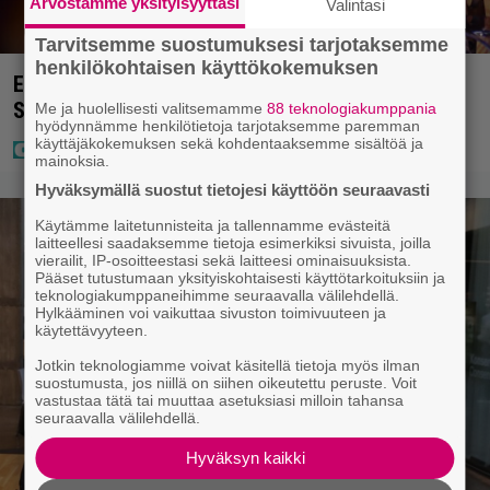
Arvostamme yksityisyyttäsi
Valintasi
Tarvitsemme suostumuksesi tarjotaksemme
henkilökohtaisen käyttökokemuksen
Eurojackpotissa poksahti 32,7 miljoonaa, ja tänne
Suomen isoin voitto meni
Me ja huolellisesti valitsemamme
88 teknologiakumppania
hyödynnämme henkilötietoja tarjotaksemme paremman
käyttäjäkokemuksen sekä kohdentaaksemme sisältöä ja
mainoksia.
Hyväksymällä suostut tietojesi käyttöön seuraavasti
Käytämme laitetunnisteita ja tallennamme evästeitä
laitteellesi saadaksemme tietoja esimerkiksi sivuista, joilla
vierailit, IP-osoitteestasi sekä laitteesi ominaisuuksista.
Pääset tutustumaan yksityiskohtaisesti käyttötarkoituksiin ja
teknologiakumppaneihimme seuraavalla välilehdellä.
Hylkääminen voi vaikuttaa sivuston toimivuuteen ja
käytettävyyteen.
Jotkin teknologiamme voivat käsitellä tietoja myös ilman
suostumusta, jos niillä on siihen oikeutettu peruste. Voit
vastustaa tätä tai muuttaa asetuksiasi milloin tahansa
seuraavalla välilehdellä.
Hyväksyn kaikki