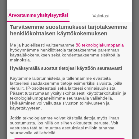
Arvostamme yksityisyyttäsi
Valintasi
Tarvitsemme suostumuksesi tarjotaksemme
henkilökohtaisen käyttökokemuksen
Me ja huolellisesti valitsemamme
88 teknologiakumppania
hyödynnämme henkilötietoja tarjotaksemme paremman
käyttäjäkokemuksen sekä kohdentaaksemme sisältöä ja
mainoksia.
Hyväksymällä suostut tietojesi käyttöön seuraavasti
Käytämme laitetunnisteita ja tallennamme evästeitä
laitteellesi saadaksemme tietoja esimerkiksi sivuista, joilla
vierailit, IP-osoitteestasi sekä laitteesi ominaisuuksista.
Pääset tutustumaan yksityiskohtaisesti käyttötarkoituksiin ja
teknologiakumppaneihimme seuraavalla välilehdellä.
Hylkääminen voi vaikuttaa sivuston toimivuuteen ja
käytettävyyteen.
Jotkin teknologiamme voivat käsitellä tietoja myös ilman
suostumusta, jos niillä on siihen oikeutettu peruste. Voit
vastustaa tätä tai muuttaa asetuksiasi milloin tahansa
seuraavalla välilehdellä.