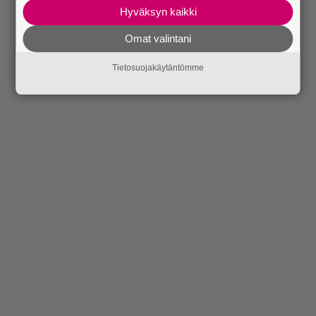
Hyväksyn kaikki
Omat valintani
Tietosuojakäytäntömme