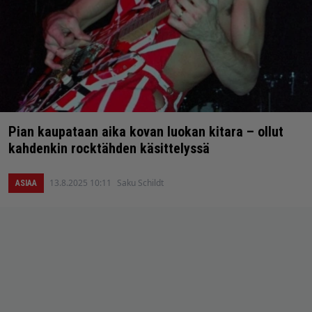
Pian kaupataan aika kovan luokan kitara – ollut
kahdenkin rocktähden käsittelyssä
13.8.2025 10:11
Saku Schildt
ASIAA