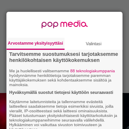
Arvostamme yksityisyyttäsi
Valintasi
Tarvitsemme suostumuksesi tarjotaksemme
henkilökohtaisen käyttökokemuksen
Me ja huolellisesti valitsemamme
88 teknologiakumppania
hyödynnämme henkilötietoja tarjotaksemme paremman
käyttäjäkokemuksen sekä kohdentaaksemme sisältöä ja
mainoksia.
Hyväksymällä suostut tietojesi käyttöön seuraavasti
Käytämme laitetunnisteita ja tallennamme evästeitä
laitteellesi saadaksemme tietoja esimerkiksi sivuista, joilla
vierailit, IP-osoitteestasi sekä laitteesi ominaisuuksista.
Pääset tutustumaan yksityiskohtaisesti käyttötarkoituksiin ja
teknologiakumppaneihimme seuraavalla välilehdellä.
Hylkääminen voi vaikuttaa sivuston toimivuuteen ja