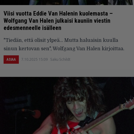
Viisi vuotta Eddie Van Halenin kuolemasta –
Wolfgang Van Halen julkaisi kauniin viestin
edesmenneelle isälleen
"Tiedän, että olisit ylpeä... Mutta haluaisin kuulla
sinun kertovan sen", Wolfgang Van Halen kirjoittaa.
7.10.2025 15:09
Saku Schildt
ASIAA