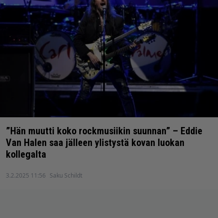
”Hän muutti koko rockmusiikin suunnan” – Eddie
Van Halen saa jälleen ylistystä kovan luokan
kollegalta
3.2.2025 11:56
Saku Schildt