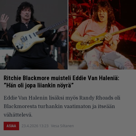
Ritchie Blackmore muisteli Eddie Van Haleniä:
”Hän oli jopa liiankin nöyrä”
Eddie Van Halenin lisäksi myös Randy Rhoads oli
Blackmoresta turhankin vaatimaton ja itseään
vähättelevä.
23.4.2026 13:23
Vesa Siltanen
ASIAA