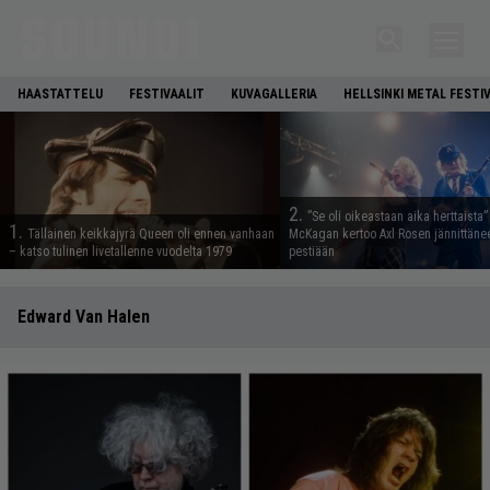
HAASTATTELU
FESTIVAALIT
KUVAGALLERIA
HELLSINKI METAL FESTI
2.
”Se oli oikeastaan aika herttaista”
1.
Tällainen keikkajyrä Queen oli ennen vanhaan
McKagan kertoo Axl Rosen jännittäne
– katso tulinen livetallenne vuodelta 1979
pestiään
Edward Van Halen