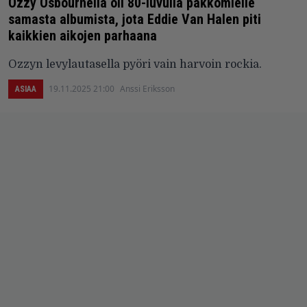
Ozzy Osbournella oli 80-luvulla pakkomielle
samasta albumista, jota Eddie Van Halen piti
kaikkien aikojen parhaana
Ozzyn levylautasella pyöri vain harvoin rockia.
19.11.2025 21:00
Anssi Eriksson
ASIAA