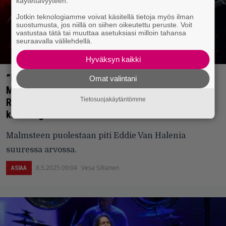
käytettävyyteen.
Jotkin teknologiamme voivat käsitellä tietoja myös ilman
suostumusta, jos niillä on siihen oikeutettu peruste. Voit
vastustaa tätä tai muuttaa asetuksiasi milloin tahansa
seuraavalla välilehdellä.
Hyväksyn kaikki
”Eddie oli soittanut promoottorille: ’Jos Yngwie
Omat valintani
Malmsteen esiintyy, minä en esiinny'” –
Tietosuojakäytäntömme
Ruotsalaisvirtuoosi sanoo Van Halen -
kitaralegendan kokeneen hänet uhkana
Malmsteen puolestaan piti Eddie Van Halenia
suuressa arvossa.
8.5.2025 09:04
Vesa Siltanen
ASIAA