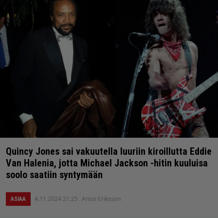
Quincy Jones sai vakuutella luuriin kiroillutta Eddie
Van Halenia, jotta Michael Jackson -hitin kuuluisa
soolo saatiin syntymään
4.11.2024 21:25
Anssi Eriksson
ASIAA