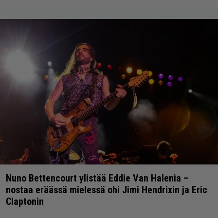
Nuno Bettencourt ylistää Eddie Van Halenia –
nostaa eräässä mielessä ohi Jimi Hendrixin ja Eric
Claptonin