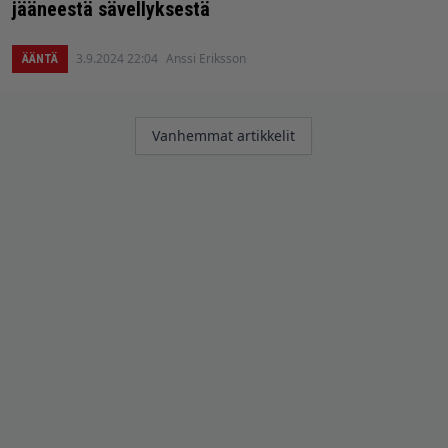
jääneestä sävellyksestä
3.9.2024 22:04
Anssi Eriksson
ÄÄNTÄ
Artikkelien
Vanhemmat artikkelit
selaus