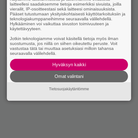
laitteellesi saadaksemme tietoja esimerkiksi sivuista, joilla
vierailit, IP-osoitteestasi sekä laitteesi ominaisuuksista.
Pääset tutustumaan yksityiskohtaisesti käyttötarkoituksiin ja
teknologiakumppaneihimme seuraavalla välilehdellä.
Hylkääminen voi vaikuttaa sivuston toimivuuteen ja
käytettävyyteen.
Jotkin teknologiamme voivat käsitellä tietoja myös ilman
suostumusta, jos niillä on siihen oikeutettu peruste. Voit
vastustaa tätä tai muuttaa asetuksiasi milloin tahansa
seuraavalla välilehdellä.
Hyväksyn kaikki
Omat valintani
Tietosuojakäytäntömme