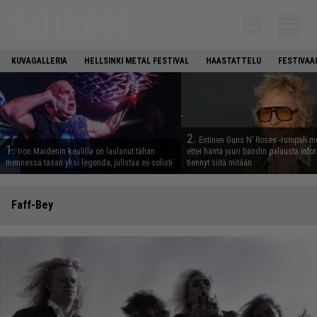
KUVAGALLERIA
HELLSINKI METAL FESTIVAL
HAASTATTELU
FESTIVAA
2.
Entinen Guns N’ Roses -rumpali mu
1.
Iron Maidenin keulilla on laulanut tähän
ettei häntä juuri bändin paluusta info
mennessä tasan yksi legenda, julistaa ex-solisti
tiennyt siitä mitään
Faff-Bey