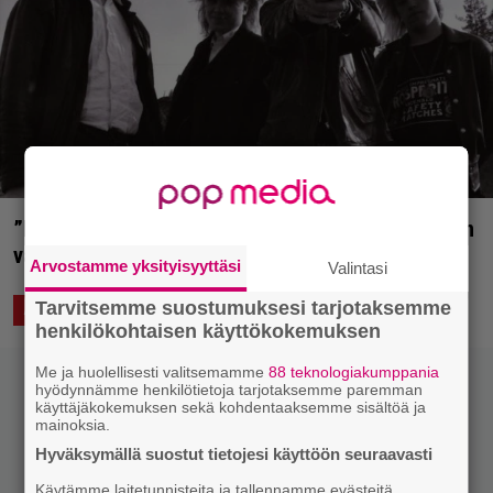
”Kuunnellessa meni iho kananlihalle…” – Faff-Beyn
varhaistuotanto julkaistaan triplavinyylinä
Arvostamme yksityisyyttäsi
Valintasi
Tarvitsemme suostumuksesi tarjotaksemme
5.12.2021 22:00
Timo Isoaho
ASIAA
henkilökohtaisen käyttökokemuksen
Me ja huolellisesti valitsemamme
88 teknologiakumppania
hyödynnämme henkilötietoja tarjotaksemme paremman
käyttäjäkokemuksen sekä kohdentaaksemme sisältöä ja
mainoksia.
Hyväksymällä suostut tietojesi käyttöön seuraavasti
Käytämme laitetunnisteita ja tallennamme evästeitä