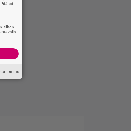
. Pääset
e
n siihen
uraavalla
äytäntömme