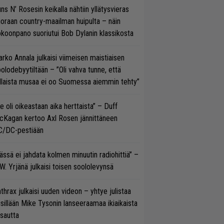
ns N’ Rosesin keikalla nähtiin yllätysvieras
oraan country-maailman huipulta – näin
koonpano suoriutui Bob Dylanin klassikosta
rko Annala julkaisi viimeisen maistiaisen
olodebyytiltään – ”Oli vahva tunne, että
llaista musaa ei oo Suomessa aiemmin tehty”
e oli oikeastaan aika herttaista” – Duff
cKagan kertoo Axl Rosen jännittäneen
C/DC-pestiään
ässä ei jahdata kolmen minuutin radiohittiä” –
W. Yrjänä julkaisi toisen soololevynsä
thrax julkaisi uuden videon – yhtye julistaa
isillään Mike Tysonin lanseeraamaa ikiaikaista
isautta