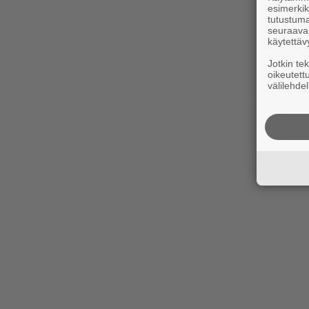
esimerkiks
tutustuma
seuraaval
käytettäv
Jotkin te
oikeutett
välilehdel