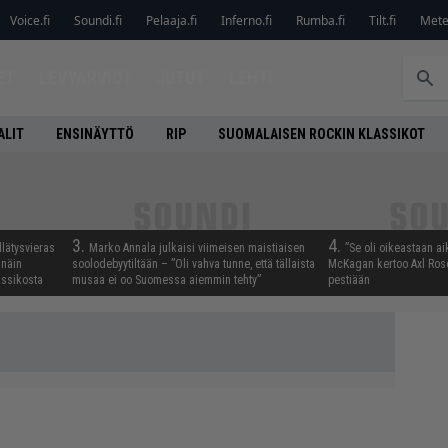
Voice.fi
Soundi.fi
Pelaaja.fi
Inferno.fi
Rumba.fi
Tilt.fi
Metel
ET
LEVYARVIOT
JUTUT
LEHTI
ALIT
ENSINÄYTTÖ
RIP
SUOMALAISEN ROCKIN KLASSIKOT
3.
4.
llätysvieras
Marko Annala julkaisi viimeisen maistiaisen
”Se oli oikeastaan ai
 näin
soolodebyytiltään – ”Oli vahva tunne, että tällaista
McKagan kertoo Axl Rose
assikosta
musaa ei oo Suomessa aiemmin tehty”
pestiään