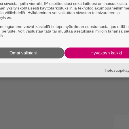
i sivuista, joilla vierailit, IP-osoitteestasi sekä laitteesi ominaisuuksista
an yksityiskohtaisesti käyttötarkoituksiin ja teknologiakumppaneihimm
la välilehdellä. Hylkääminen voi vaikuttaa sivuston toimivuuteen ja
yyteen.
knologiamme voivat käsitellä tietoja myös ilman suostumusta, jos niillä o
u peruste. Voit vastustaa tätä tai muuttaa asetuksiasi milloin tahansa se
lä.
Omat valintani
Hyväksyn kaikki
Tietosuojak