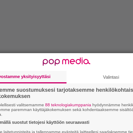
vostamme yksityisyyttäsi
Valintasi
semme suostumuksesi tarjotaksemme henkilökohtai
ökokemuksen
lellisesti valitsemamme
88 teknologiakumppania
hyödynnämme henkilö
semme paremman käyttäjäkokemuksen sekä kohdentaaksemme sisältöä
a.
ällä suostut tietojesi käyttöön seuraavasti
laitetunnisteita ja tallennamme evästeitä laitteellesi saadaksemme tie