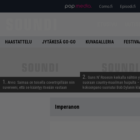
Como.fi
Episodi.fi
ETUSIVU
UUTIS
HAASTATTELU
JYTÄKESÄ GO-GO
KUVAGALLERIA
FESTIVA
2.
Guns N’ Rosesin keikalla nähtiin y
1.
Arvio: Saimaa on toisella covertripillään niin
suoraan country-maailman huipulta –
suvereeni, että se kääntyy itseään vastaan
kokoonpano suoriutui Bob Dylanin kl
Imperanon