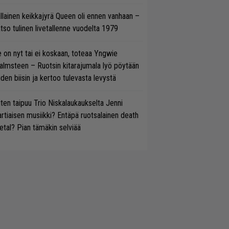
llainen keikkajyrä Queen oli ennen vanhaan –
tso tulinen livetallenne vuodelta 1979
 on nyt tai ei koskaan, toteaa Yngwie
lmsteen – Ruotsin kitarajumala lyö pöytään
den biisin ja kertoo tulevasta levystä
ten taipuu Trio Niskalaukaukselta Jenni
rtiaisen musiikki? Entäpä ruotsalainen death
tal? Pian tämäkin selviää