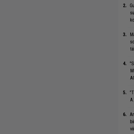
Gu
su
ko
Ma
so
tä
”S
M
A
”T
A.
An
bi
vi