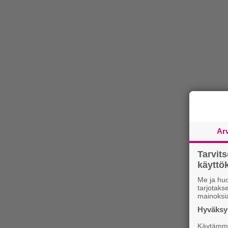
Ar
Tarvit
käytt
Me ja huo
tarjotak
mainoksi
Hyväksym
Käytämme 