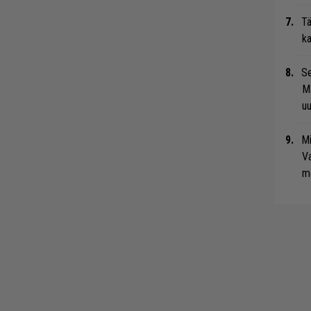
Tä
ka
Se
Ma
uu
Mi
Va
me