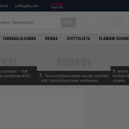
i.net
Leffatykki.com
Etsi
KIRJAUDU
TARKKAILULUOKKA
KEIKKA
SOITTOLISTA
ELÄMÄNI SOUND
6.
ka herttaista” – Duff
Anthrax 
5.
n jännittäneen AC/DC-
”Tässä ei jahdata kolmen minuutin radiohittiä”
biisillään 
– A.W. Yrjänä julkaisi toisen soololevynsä
viisautta