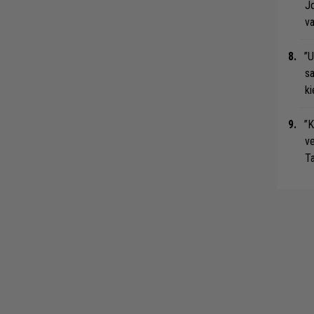
Jo
va
”U
s
ki
”K
ve
Ta