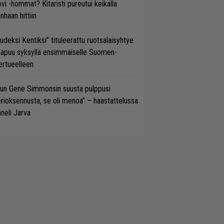
vi -hommat? Kitaristi pureutui keikalla
nhaan hittiin
udeksi Kentiksi” tituleerattu ruotsalaisyhtye
aapuu syksyllä ensimmäiselle Suomen-
ertueelleen
un Gene Simmonsin suusta pulppusi
rioksennusta, se oli menoa” – haastattelussa
neli Jarva