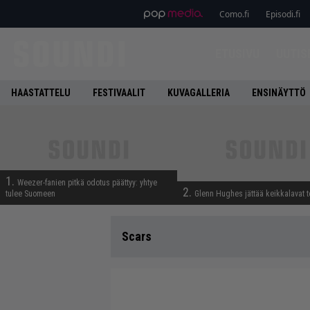
Como.fi
Episodi.fi
ETUSIVU
UUTIS
HAASTATTELU
FESTIVAALIT
KUVAGALLERIA
ENSINÄYTTÖ
1.
Weezer-fanien pitkä odotus päättyy: yhtye
2.
tulee Suomeen
Glenn Hughes jättää keikkalavat t
Scars