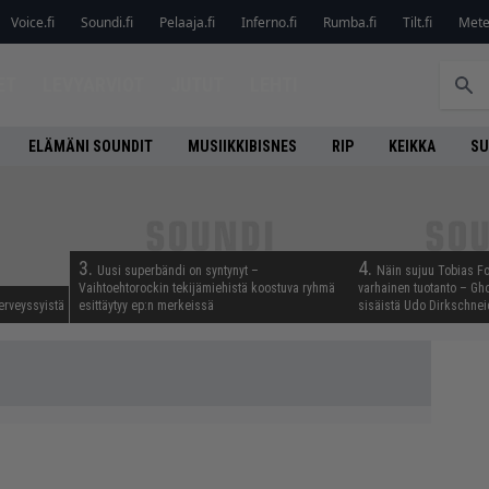
Voice.fi
Soundi.fi
Pelaaja.fi
Inferno.fi
Rumba.fi
Tilt.fi
Metel
ET
LEVYARVIOT
JUTUT
LEHTI
ELÄMÄNI SOUNDIT
MUSIIKKIBISNES
RIP
KEIKKA
SU
3.
4.
Uusi superbändi on syntynyt –
Näin sujuu Tobias Fo
Vaihtoehtorockin tekijämiehistä koostuva ryhmä
varhainen tuotanto – Gho
erveyssyistä
esittäytyy ep:n merkeissä
sisäistä Udo Dirkschnei