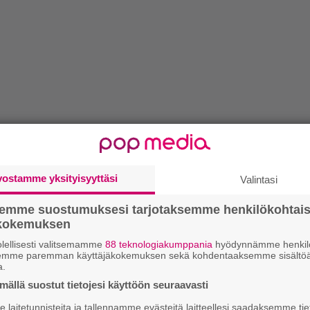
vostamme yksityisyyttäsi
Valintasi
semme suostumuksesi tarjotaksemme henkilökohtai
ökokemuksen
lellisesti valitsemamme
88 teknologiakumppania
hyödynnämme henkilö
semme paremman käyttäjäkokemuksen sekä kohdentaaksemme sisältöä
a.
ällä suostut tietojesi käyttöön seuraavasti
laitetunnisteita ja tallennamme evästeitä laitteellesi saadaksemme tie