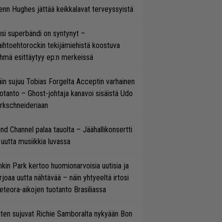
enn Hughes jättää keikkalavat terveyssyistä
si superbändi on syntynyt –
ihtoehtorockin tekijämiehistä koostuva
hmä esittäytyy ep:n merkeissä
in sujuu Tobias Forgelta Acceptin varhainen
otanto – Ghost-johtaja kanavoi sisäistä Udo
rkschneideriaan
ind Channel palaa tauolta – Jäähallikonsertti
 uutta musiikkia luvassa
nkin Park kertoo huomionarvoisia uutisia ja
rjoaa uutta nähtävää – näin yhtyeeltä irtosi
teora-aikojen tuotanto Brasiliassa
ten sujuvat Richie Samboralta nykyään Bon