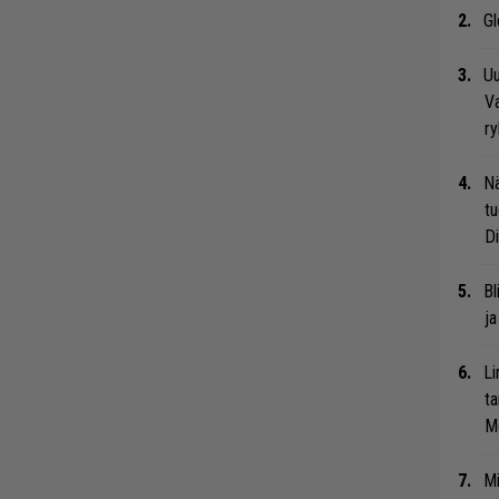
Gl
Uu
Va
ry
Nä
tu
Di
Bl
ja
Li
ta
Me
Mi