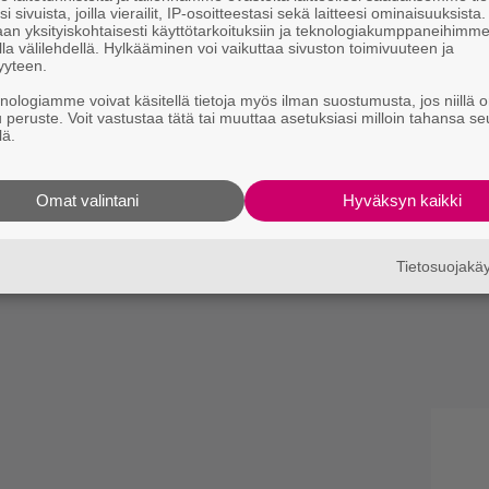
i sivuista, joilla vierailit, IP-osoitteestasi sekä laitteesi ominaisuuksista
an yksityiskohtaisesti käyttötarkoituksiin ja teknologiakumppaneihimm
la välilehdellä. Hylkääminen voi vaikuttaa sivuston toimivuuteen ja
yyteen.
knologiamme voivat käsitellä tietoja myös ilman suostumusta, jos niillä o
u peruste. Voit vastustaa tätä tai muuttaa asetuksiasi milloin tahansa se
lä.
Omat valintani
Hyväksyn kaikki
Tietosuojak