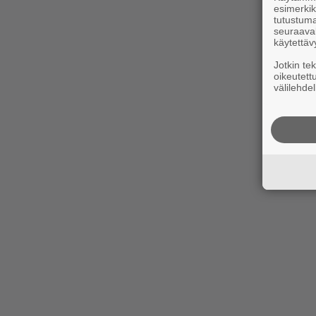
esimerkiks
tutustuma
seuraaval
käytettäv
Jotkin te
oikeutett
välilehdel