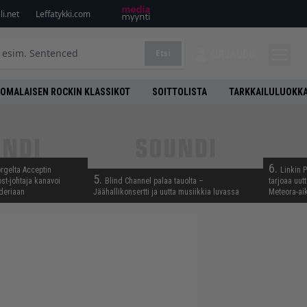
i.net
Leffatykki.com
Etsi
KIRJAUDU
OMALAISEN ROCKIN KLASSIKOT
SOITTOLISTA
TARKKAILULUOKK
6.
rgelta Acceptin
Linkin 
5.
st-johtaja kanavoi
Blind Channel palaa tauolta –
tarjoaa uut
deriaan
Jäähallikonsertti ja uutta musiikkia luvassa
Meteora-aik