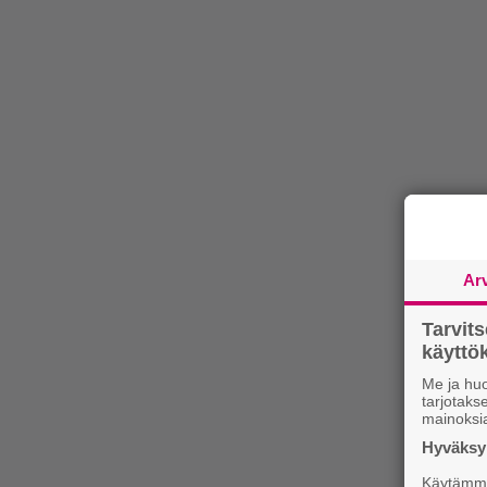
Ar
Tarvit
käytt
Me ja huo
tarjotak
mainoksi
Hyväksym
Käytämme 