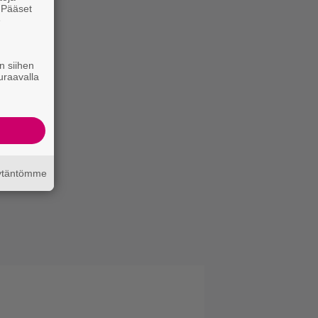
. Pääset
e
n siihen
uraavalla
äytäntömme