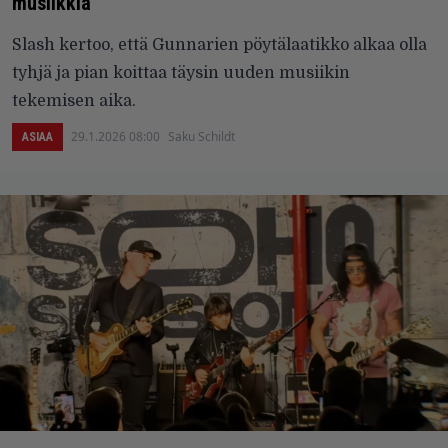
musiikkia
Slash kertoo, että Gunnarien pöytälaatikko alkaa olla
tyhjä ja pian koittaa täysin uuden musiikin
tekemisen aika.
29.1.2026 08:00
Saku Schildt
ASIAA