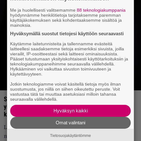
Me ja huolellisesti valitsemamme
88 teknologiakumppania
hyödynnämme henkilötietoja tarjotaksemme paremman
käyttäjäkokemuksen sekä kohdentaaksemme sisältöä ja
mainoksia.
Hyväksymällä suostut tietojesi käyttöön seuraavasti
Käytämme laitetunnisteita ja tallennamme evästeitä
laitteellesi saadaksemme tietoja esimerkiksi sivuista, joilla
vierailit, IP-osoitteestasi sekä laitteesi ominaisuuksista.
Pääset tutustumaan yksityiskohtaisesti käyttötarkoituksiin ja
teknologiakumppaneihimme seuraavalla välilehdellä.
Hylkääminen voi vaikuttaa sivuston toimivuuteen ja
käytettävyyteen.
Jotkin teknologiamme voivat käsitellä tietoja myös ilman
suostumusta, jos niillä on siihen oikeutettu peruste. Voit
vastustaa tätä tai muuttaa asetuksiasi milloin tahansa
Slash säesti nimekästä laulaja- ja vierailijakööriä
seuraavalla välilehdellä.
yksityiskeikalla – settilistakin koostui melkoisista
Hyväksyn kaikki
klassikoista
Omat valintani
Lavalla kävi Slashin lisäksi pyörähtämässä varsin
Tietosuojakäytäntömme
nimekästä sakkia.