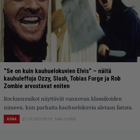
”Se on kuin kauhuelokuvien Elvis” – näitä
kauhuleffoja Ozzy, Slash, Tobias Forge ja Rob
Zombie arvostavat eniten
Rockmuusikot näyttävät vannovan klassikoiden
nimeen, kun parhaita kauhuelokuvia aletaan listata.
27.10.2025 08:10
Saku Schildt
ASIAA