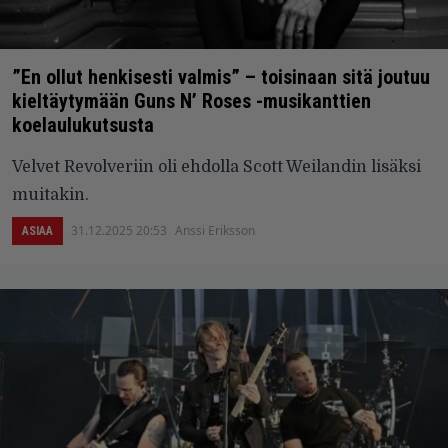
”En ollut henkisesti valmis” – toisinaan sitä joutuu
kieltäytymään Guns N’ Roses -musikanttien
koelaulukutsusta
Velvet Revolveriin oli ehdolla Scott Weilandin lisäksi
muitakin.
31.12.2025 20:53
Anssi Eriksson
ASIAA