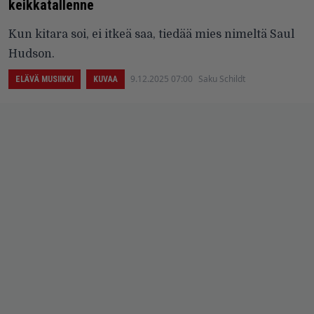
keikkatallenne
Kun kitara soi, ei itkeä saa, tiedää mies nimeltä Saul
Hudson.
9.12.2025 07:00
Saku Schildt
ELÄVÄ MUSIIKKI
KUVAA