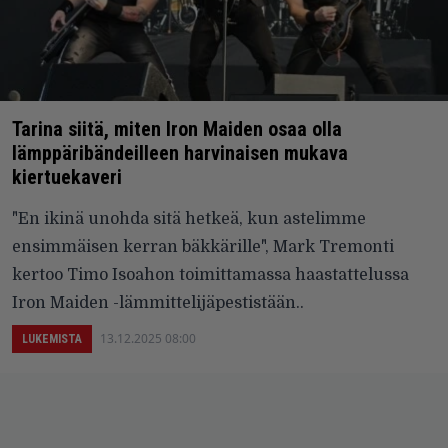
Tarina siitä, miten Iron Maiden osaa olla
lämppäribändeilleen harvinaisen mukava
kiertuekaveri
"En ikinä unohda sitä hetkeä, kun astelimme
ensimmäisen kerran bäkkärille", Mark Tremonti
kertoo Timo Isoahon toimittamassa haastattelussa
Iron Maiden -lämmittelijäpestistään..
13.12.2025 08:00
LUKEMISTA