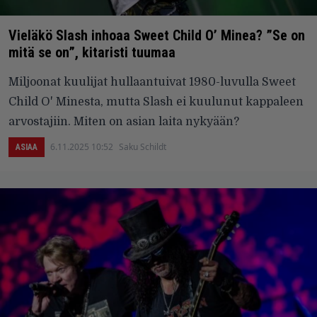
Vieläkö Slash inhoaa Sweet Child O’ Minea? ”Se on
mitä se on”, kitaristi tuumaa
Miljoonat kuulijat hullaantuivat 1980-luvulla Sweet
Child O' Minesta, mutta Slash ei kuulunut kappaleen
arvostajiin. Miten on asian laita nykyään?
6.11.2025 10:52
Saku Schildt
ASIAA