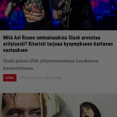
Mitä Axl Rosen ominaisuuksia Slash arvostaa
erityisesti? Kitaristi tarjoaa kysymykseen kattavan
vastauksen
Slash puhui GNR-yhtyetoveristaan Loudwiren
haastattelussa.
4.11.2025 21:42
Saku Schildt
ASIAA