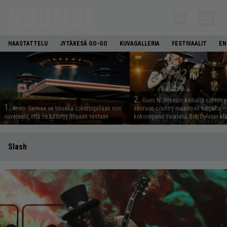
HAASTATTELU
JYTÄKESÄ GO-GO
KUVAGALLERIA
FESTIVAALIT
EN
2.
Guns N’ Rosesin keikalla nähtiin y
1.
Arvio: Saimaa on toisella covertripillään niin
suoraan country-maailman huipulta –
suvereeni, että se kääntyy itseään vastaan
kokoonpano suoriutui Bob Dylanin kl
Slash