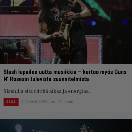
Slash lupailee uutta musiikkia – kertoo myös Guns
N’ Rosesin tulevista suunnitelmista
Slashilla sitä riittää aikaa ja energiaa.
31.7.2026 22:53
Anssi Eriksson
ASIAA