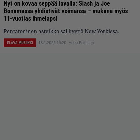
Nyt on kovaa seppää lavalla: Slash ja Joe
Bonamassa yhdistivät voimansa – mukana myös
11-vuotias ihmelapsi
Pentatoninen asteikko sai kyytiä New Yorkissa.
18.1.2026 16:20
Anssi Eriksson
ELÄVÄ MUSIIKKI