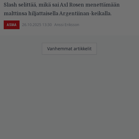
Slash selittää, mikä sai Axl Rosen menettämään
malttinsa hiljattaisella Argentiinan-keikalla.
26.10.2025 13:30
Anssi Eriksson
ASIAA
Artikkelien
Vanhemmat artikkelit
selaus