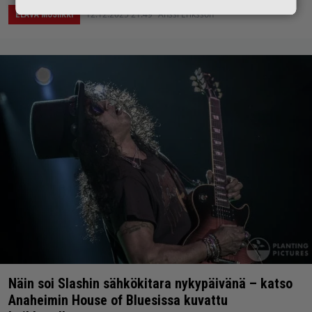
12.12.2025 21:49
Anssi Eriksson
ELÄVÄ MUSIIKKI
Näin soi Slashin sähkökitara nykypäivänä – katso
Anaheimin House of Bluesissa kuvattu