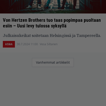
Von Hertzen Brothers tuo taas popimpaa puoltaan
esiin – Uusi levy tulossa syksyllä
Julkaisukeikat soitetaan Helsingissä ja Tampereella.
30.7.2024 11:00
Vesa Siltanen
ASIAA
Artikkelien
Vanhemmat artikkelit
selaus