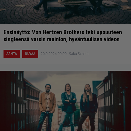
Ensinäyttö: Von Hertzen Brothers teki upouuteen
singleensä varsin mainion, hyväntuulisen videon
20.9.2024 09:00
Saku Schildt
ÄÄNTÄ
KUVAA