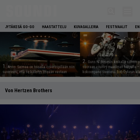
JYTÄKESÄ GO-GO
HAASTATTELU
KUVAGALLERIA
FESTIVAALIT
EN
2.
Guns N’ Rosesin keikalla nähtiin y
1.
Arvio: Saimaa on toisella covertripillään niin
suoraan country-maailman huipulta –
suvereeni, että se kääntyy itseään vastaan
kokoonpano suoriutui Bob Dylanin kl
Von Hertzen Brothers