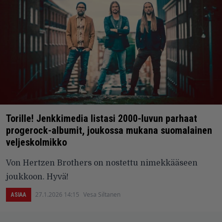
Torille! Jenkkimedia listasi 2000-luvun parhaat
progerock-albumit, joukossa mukana suomalainen
veljeskolmikko
Von Hertzen Brothers on nostettu nimekkääseen
joukkoon. Hyvä!
27.1.2026 14:15
Vesa Siltanen
ASIAA