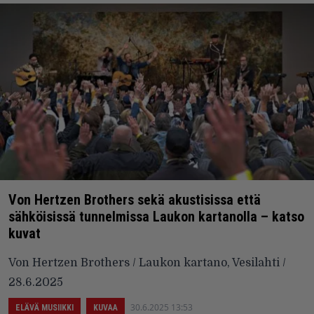
Von Hertzen Brothers sekä akustisissa että
sähköisissä tunnelmissa Laukon kartanolla – katso
kuvat
Von Hertzen Brothers / Laukon kartano, Vesilahti /
28.6.2025
30.6.2025 13:53
ELÄVÄ MUSIIKKI
KUVAA