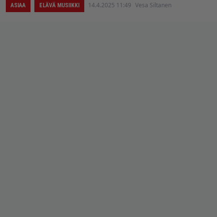
14.4.2025 11:49
Vesa Siltanen
ASIAA
ELÄVÄ MUSIIKKI