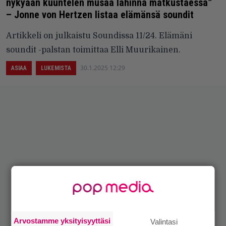
nykyään kuuntelen musaa lähinnä matkustaessa”
– Jonne von Hertzen listaa elämänsä soundit
Artikkeli on julkaistu Soundissa 11/24. Elämäni
soundit -palstan toimittaa Elli Muurikainen.
30.1.2025 12:29
ASIAA
LUKEMISTA
Arvostamme yksityisyyttäsi
Valintasi