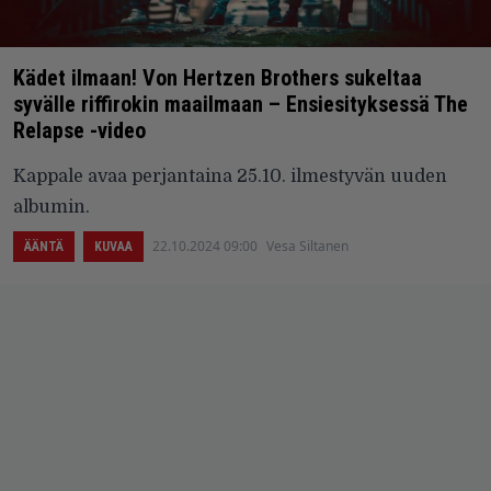
Kädet ilmaan! Von Hertzen Brothers sukeltaa
syvälle riffirokin maailmaan – Ensiesityksessä The
Relapse -video
Kappale avaa perjantaina 25.10. ilmestyvän uuden
albumin.
22.10.2024 09:00
Vesa Siltanen
ÄÄNTÄ
KUVAA