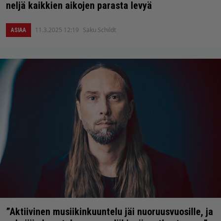
neljä kaikkien aikojen parasta levyä
11.3.2025 12:19
Saku Schildt
ASIAA
”Aktiivinen musiikinkuuntelu jäi nuoruusvuosille, ja