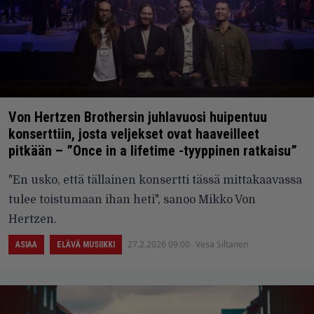
Von Hertzen Brothersin juhlavuosi huipentuu
konserttiin, josta veljekset ovat haaveilleet
pitkään – ”Once in a lifetime -tyyppinen ratkaisu”
"En usko, että tällainen konsertti tässä mittakaavassa
tulee toistumaan ihan heti", sanoo Mikko Von
Hertzen.
27.2.2026 09:00
Vesa Siltanen
ASIAA
ELÄVÄ MUSIIKKI