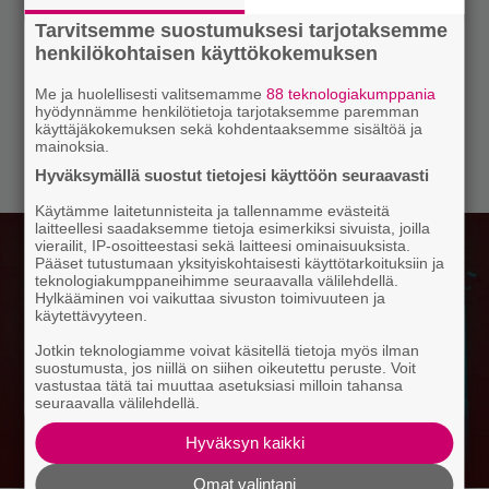
Tarvitsemme suostumuksesi tarjotaksemme
henkilökohtaisen käyttökokemuksen
Me ja huolellisesti valitsemamme
88 teknologiakumppania
hyödynnämme henkilötietoja tarjotaksemme paremman
käyttäjäkokemuksen sekä kohdentaaksemme sisältöä ja
mainoksia.
Hyväksymällä suostut tietojesi käyttöön seuraavasti
Käytämme laitetunnisteita ja tallennamme evästeitä
laitteellesi saadaksemme tietoja esimerkiksi sivuista, joilla
vierailit, IP-osoitteestasi sekä laitteesi ominaisuuksista.
Pääset tutustumaan yksityiskohtaisesti käyttötarkoituksiin ja
teknologiakumppaneihimme seuraavalla välilehdellä.
Hylkääminen voi vaikuttaa sivuston toimivuuteen ja
käytettävyyteen.
Jotkin teknologiamme voivat käsitellä tietoja myös ilman
suostumusta, jos niillä on siihen oikeutettu peruste. Voit
vastustaa tätä tai muuttaa asetuksiasi milloin tahansa
seuraavalla välilehdellä.
Hyväksyn kaikki
Omat valintani