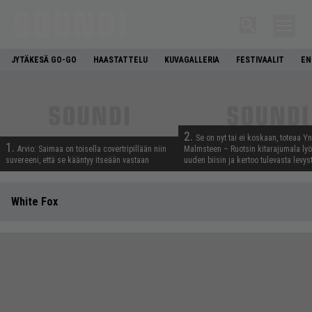
JYTÄKESÄ GO-GO
HAASTATTELU
KUVAGALLERIA
FESTIVAALIT
EN
2.
Se on nyt tai ei koskaan, toteaa Y
1.
Arvio: Saimaa on toisella covertripillään niin
Malmsteen – Ruotsin kitarajumala ly
suvereeni, että se kääntyy itseään vastaan
uuden biisin ja kertoo tulevasta levys
White Fox