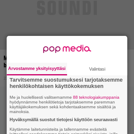
Mikä ihmeen napakettu? Mystinen artisti nousee
bunkkeristaan
Arvostamme yksityisyyttäsi
Valintasi
22.1.2015 11:12
Tarvitsemme suostumuksesi tarjotaksemme
henkilökohtaisen käyttökokemuksen
Me ja huolellisesti valitsemamme
88 teknologiakumppania
hyödynnämme henkilötietoja tarjotaksemme paremman
käyttäjäkokemuksen sekä kohdentaaksemme sisältöä ja
mainoksia.
Hyväksymällä suostut tietojesi käyttöön seuraavasti
Käytämme laitetunnisteita ja tallennamme evästeitä