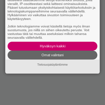
laitteellesi saadaksemme tietoja esimerkiksi sivuista, joilla
vierailit, IP-osoitteestasi sekä laitteesi ominaisuuksista.
Pääset tutustumaan yksityiskohtaisesti käyttötarkoituksiin ja
teknologiakumppaneihimme seuraavalla välilehdellä.
Hylkääminen voi vaikuttaa sivuston toimivuuteen ja
käytettävyyteen.
Jotkin teknologiamme voivat käsitellä tietoja myös ilman
suostumusta, jos niillä on siihen oikeutettu peruste. Voit
vastustaa tätä tai muuttaa asetuksiasi milloin tahansa
seuraavalla välilehdellä.
Hyväksyn kaikki
Omat valintani
Tietosuojakäytäntömme