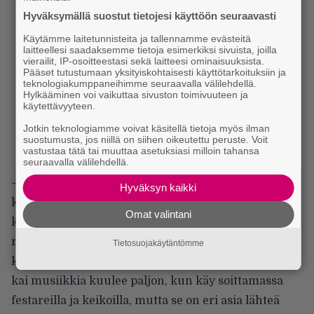
Hyväksymällä suostut tietojesi käyttöön seuraavasti
Käytämme laitetunnisteita ja tallennamme evästeitä
laitteellesi saadaksemme tietoja esimerkiksi sivuista, joilla
vierailit, IP-osoitteestasi sekä laitteesi ominaisuuksista.
Pääset tutustumaan yksityiskohtaisesti käyttötarkoituksiin ja
teknologiakumppaneihimme seuraavalla välilehdellä.
Hylkääminen voi vaikuttaa sivuston toimivuuteen ja
käytettävyyteen.
Jotkin teknologiamme voivat käsitellä tietoja myös ilman
suostumusta, jos niillä on siihen oikeutettu peruste. Voit
vastustaa tätä tai muuttaa asetuksiasi milloin tahansa
seuraavalla välilehdellä.
– Olen pyrkinyt tämän vuoden sisällä siihen, että
Hyväksyn kaikki
kävisin vähintään kerran kuussa jossakin
Omat valintani
konsertissa. Mutta se on näissä elämän
ruuhkavuosissa ollut niin, että konserteissa
Tietosuojakäytäntömme
käyminen on ikävä kyllä käynyt liian vähälle. Totta
kai musiikkia kuulee paljon, kun käy soittamassa
festareilla ja keikoilla, mutta se on eri asia lähteä