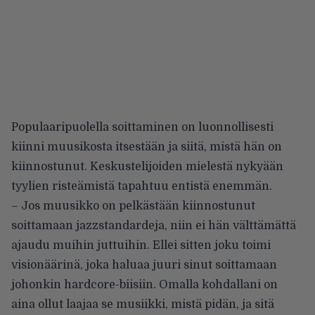
Populaaripuolella soittaminen on luonnollisesti
kiinni muusikosta itsestään ja siitä, mistä hän on
kiinnostunut. Keskustelijoiden mielestä nykyään
tyylien risteämistä tapahtuu entistä enemmän.
– Jos muusikko on pelkästään kiinnostunut
soittamaan jazzstandardeja, niin ei hän välttämättä
ajaudu muihin juttuihin. Ellei sitten joku toimi
visionäärinä, joka haluaa juuri sinut soittamaan
johonkin hardcore-biisiin. Omalla kohdallani on
aina ollut laajaa se musiikki, mistä pidän, ja sitä