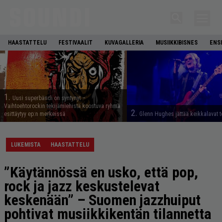
HAASTATTELU
FESTIVAALIT
KUVAGALLERIA
MUSIIKKIBISNES
ENS
1.
Uusi superbändi on syntynyt –
Vaihtoehtorockin tekijämiehistä koostuva ryhmä
2.
esittäytyy ep:n merkeissä
Glenn Hughes jättää keikkalavat t
LUKEMISTA
HAASTATTELU
”Käytännössä en usko, että pop,
rock ja jazz keskustelevat
keskenään” – Suomen jazzhuiput
pohtivat musiikkikentän tilannetta