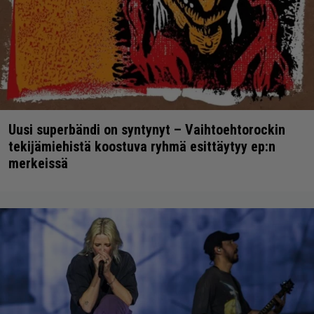
Uusi superbändi on syntynyt – Vaihtoehtorockin
tekijämiehistä koostuva ryhmä esittäytyy ep:n
merkeissä