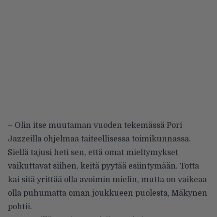
– Olin itse muutaman vuoden tekemässä Pori
Jazzeilla ohjelmaa taiteellisessa toimikunnassa.
Siellä tajusi heti sen, että omat mieltymykset
vaikuttavat siihen, keitä pyytää esiintymään. Totta
kai sitä yrittää olla avoimin mielin, mutta on vaikeaa
olla puhumatta oman joukkueen puolesta, Mäkynen
pohtii.