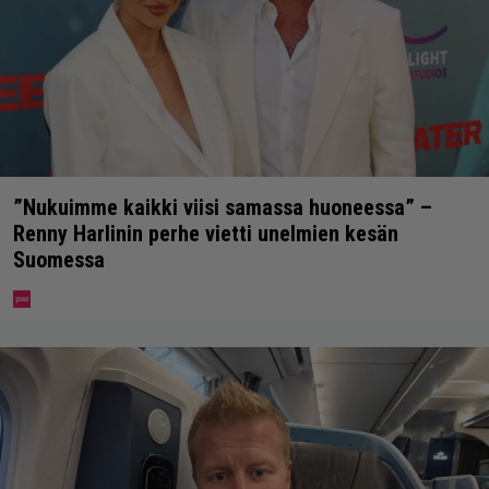
”Nukuimme kaikki viisi samassa huoneessa” –
Renny Harlinin perhe vietti unelmien kesän
Suomessa