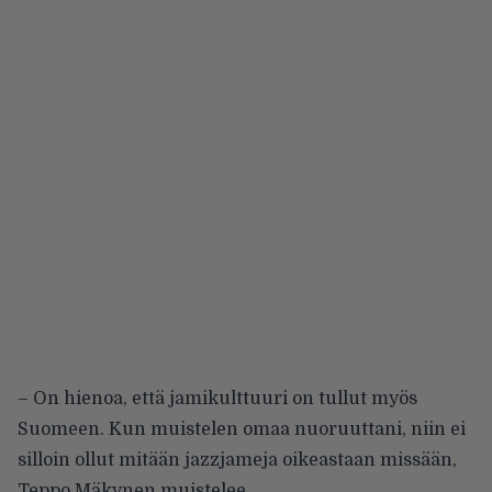
– On hienoa, että jamikulttuuri on tullut myös
Suomeen. Kun muistelen omaa nuoruuttani, niin ei
silloin ollut mitään jazzjameja oikeastaan missään,
Teppo Mäkynen muistelee.