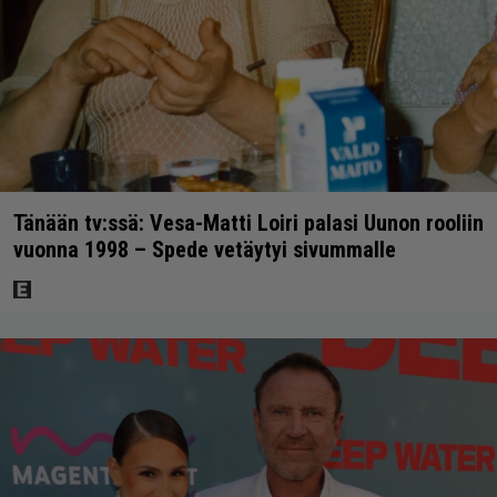
Tänään tv:ssä: Vesa-Matti Loiri palasi Uunon rooliin
vuonna 1998 – Spede vetäytyi sivummalle