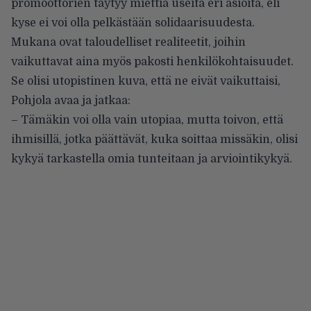
promoottorien täytyy miettiä useita eri asioita, eli
kyse ei voi olla pelkästään solidaarisuudesta.
Mukana ovat taloudelliset realiteetit, joihin
vaikuttavat aina myös pakosti henkilökohtaisuudet.
Se olisi utopistinen kuva, että ne eivät vaikuttaisi,
Pohjola avaa ja jatkaa:
– Tämäkin voi olla vain utopiaa, mutta toivon, että
ihmisillä, jotka päättävät, kuka soittaa missäkin, olisi
kykyä tarkastella omia tunteitaan ja arviointikykyä.