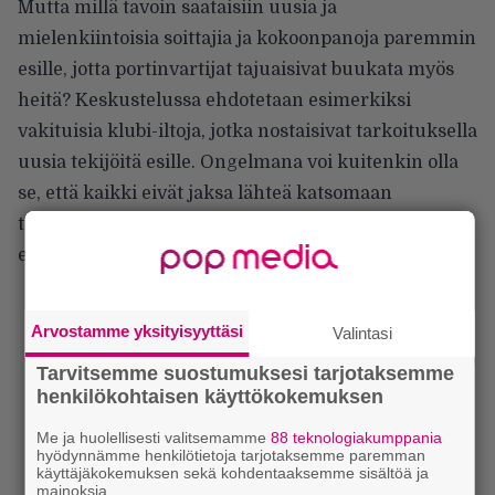
Mutta millä tavoin saataisiin uusia ja
mielenkiintoisia soittajia ja kokoonpanoja paremmin
esille, jotta portinvartijat tajuaisivat buukata myös
heitä? Keskustelussa ehdotetaan esimerkiksi
vakituisia klubi-iltoja, jotka nostaisivat tarkoituksella
uusia tekijöitä esille. Ongelmana voi kuitenkin olla
se, että kaikki eivät jaksa lähteä katsomaan
tuntemattomien kokoonpanojen keikkoja – eivät
edes keskustelijat itse.
Arvostamme yksityisyyttäsi
Valintasi
Tarvitsemme suostumuksesi tarjotaksemme
henkilökohtaisen käyttökokemuksen
Me ja huolellisesti valitsemamme
88 teknologiakumppania
hyödynnämme henkilötietoja tarjotaksemme paremman
käyttäjäkokemuksen sekä kohdentaaksemme sisältöä ja
mainoksia.