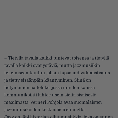
– Tietyllä tavalla kaikki tuntevat toisensa ja tietyllä
tavalla kaikki ovat ystäviä, mutta jazzmusiikin
tekemiseen kuuluu jollain tapaa individualistisuus
ja tietty sisäänpäin kääntyminen. Siinä on
tietynlainen aaltoliike, jossa muiden kanssa
kommunikointi lähtee usein sieltä sisäisestä
maailmasta, Verneri Pohjola avaa suomalaisten
jazzmuusikoiden keskinäistä suhdetta.
Jazz on läpi historian ollut musiikkia, joka on ennen