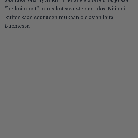
saattavat olla hyvinkin intensiivisiä otteluita, joissa
”heikoimmat” muusikot savustetaan ulos. Näin ei
kuitenkaan seurueen mukaan ole asian laita
Suomessa.