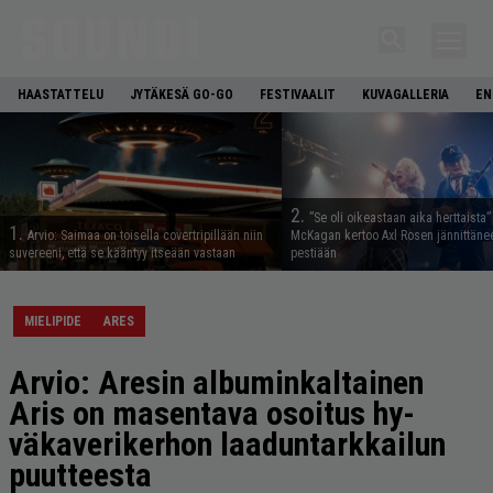
HAASTATTELU
JYTÄKESÄ GO-GO
FESTIVAALIT
KUVAGALLERIA
EN
2.
”Se oli oikeastaan aika herttaista”
1.
Arvio: Saimaa on toisella covertripillään niin
McKagan kertoo Axl Rosen jännittäne
suvereeni, että se kääntyy itseään vastaan
pestiään
MIELIPIDE
ARES
Arvio: Aresin albuminkaltainen
Aris on masentava osoitus hy­
väkaverikerhon laaduntarkkailun
puutteesta