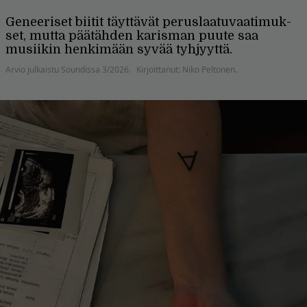
Geneeriset biitit täyttävät peruslaatuvaatimuk­
set, mutta päätähden karisman puute saa
musiikin henkimään syvää tyhjyyttä.
Arvio julkaistu Soundissa 3/2026.
Kirjoittanut: Niko Peltonen.