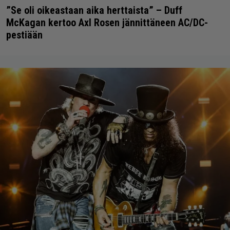
”Se oli oikeastaan aika herttaista” – Duff
McKagan kertoo Axl Rosen jännittäneen AC/DC-
pestiään