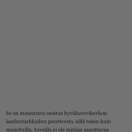
Se on masentava osoitus hy­väkaverikerhon
laaduntarkkailun puutteesta, sillä toisin kuin
maini­tuilla, Aresilla ei ole mitään sanot­tavaa