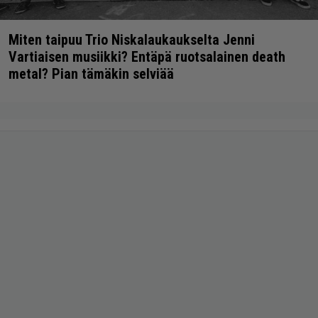
Miten taipuu Trio Niskalaukaukselta Jenni
Vartiaisen musiikki? Entäpä ruotsalainen death
metal? Pian tämäkin selviää