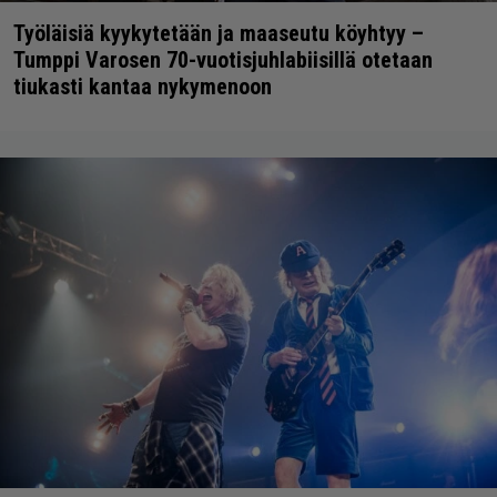
Työläisiä kyykytetään ja maaseutu köyhtyy –
Tumppi Varosen 70-vuotisjuhlabiisillä otetaan
tiukasti kantaa nykymenoon