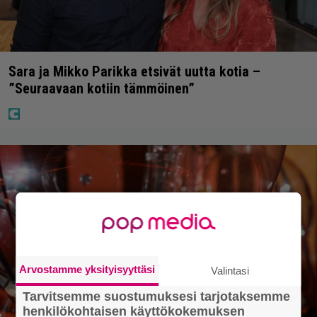
Sara ja Mikko Parikka etsivät uutta kotia –
”Seuraavaan kotiin tämmöinen”
Arvostamme yksityisyyttäsi
Valintasi
Tarvitsemme suostumuksesi tarjotaksemme
henkilökohtaisen käyttökokemuksen