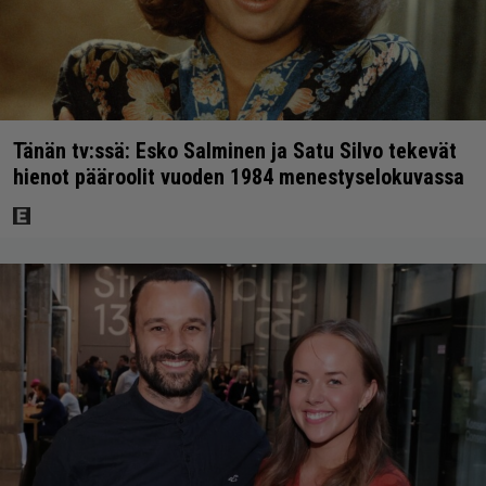
Tänän tv:ssä: Esko Salminen ja Satu Silvo tekevät
hienot pääroolit vuoden 1984 menestyselokuvassa