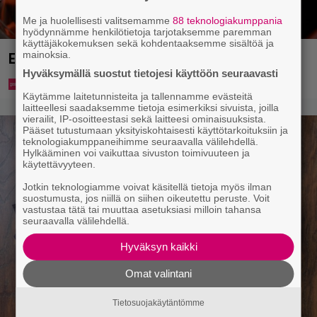
Me ja huolellisesti valitsemamme
88 teknologiakumppania
hyödynnämme henkilötietoja tarjotaksemme paremman
käyttäjäkokemuksen sekä kohdentaaksemme sisältöä ja
mainoksia.
Eurojackpotista 80 000 euroa Suomeen – tänne
Hyväksymällä suostut tietojesi käyttöön seuraavasti
Käytämme laitetunnisteita ja tallennamme evästeitä
laitteellesi saadaksemme tietoja esimerkiksi sivuista, joilla
vierailit, IP-osoitteestasi sekä laitteesi ominaisuuksista.
Pääset tutustumaan yksityiskohtaisesti käyttötarkoituksiin ja
teknologiakumppaneihimme seuraavalla välilehdellä.
Hylkääminen voi vaikuttaa sivuston toimivuuteen ja
käytettävyyteen.
Jotkin teknologiamme voivat käsitellä tietoja myös ilman
suostumusta, jos niillä on siihen oikeutettu peruste. Voit
vastustaa tätä tai muuttaa asetuksiasi milloin tahansa
seuraavalla välilehdellä.
Hyväksyn kaikki
Omat valintani
Tietosuojakäytäntömme