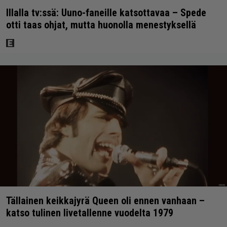
Illalla tv:ssä: Uuno-faneille katsottavaa – Spede
otti taas ohjat, mutta huonolla menestyksellä
Tällainen keikkajyrä Queen oli ennen vanhaan –
katso tulinen livetallenne vuodelta 1979