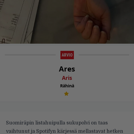
ARVIO
Ares
Aris
Rähinä
Suomiräpin listahuipulla sukupolvi on taas
vaihtunut ja Spotifyn kärjessä mellastavat hetken