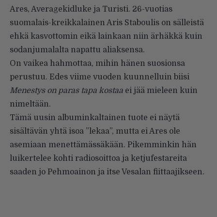
Ares, Averagekidluke ja Turisti. 26-vuotias
suomalais-kreik­kalainen Aris Staboulis on sälleistä
ehkä kasvottomin eikä lainkaan niin ärhäkkä kuin
sodanjumalalta napattu aliaksensa.
On vaikea hahmottaa, mihin hä­nen suosionsa
perustuu. Edes viime vuoden kuunnelluin biisi
Menestys on paras tapa kostaa
ei jää mieleen kuin
nimeltään.
Tämä uusin albuminkaltainen tuote ei näytä
sisältävän yhtä isoa ”lekaa”, mutta ei Ares ole
asemiaan menettämässäkään. Pikemminkin hän
luikertelee kohti radiosoittoa ja ketjufestareita
saaden jo Pehmoai­non ja itse Vesalan fiittaajikseen.