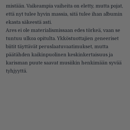
mistään. Vaikeampia vaiheita on eletty, mutta pojat,
että nyt tulee hyvin massia, sitä tulee ihan albumin
ekasta säkeestä asti.
Ares ei ole materialismissaan edes törkeä, vaan se
tuntuu ulkoa opitulta. Ykköstuottajien geneeriset
biitit täyttävät peruslaatuvaatimuk­set, mutta
päätähden kaikinpuoli­nen keskinkertaisuus ja
karisman puute saavat musiikin henkimään syvää
tyhjyyttä.