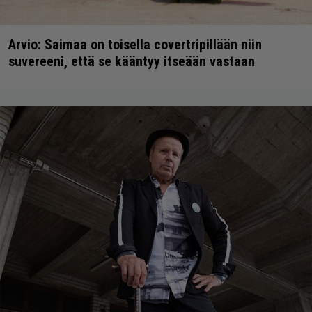
Arvio: Saimaa on toisella covertripillään niin
suvereeni, että se kääntyy itseään vastaan