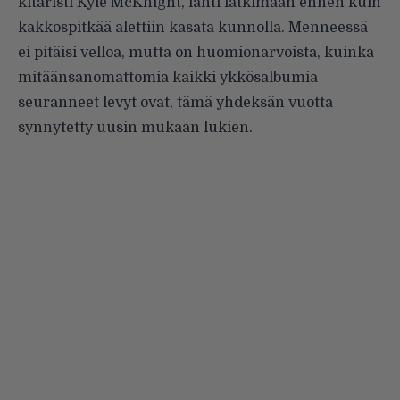
kitaristi Kyle McKnight, lähti lätkimään ennen kuin
kakkospitkää alettiin kasa­ta kunnolla. Menneessä
ei pitäisi velloa, mutta on huomionarvoista, kuinka
mitäänsanomattomia kaikki ykkösalbumia
seuranneet levyt ovat, tämä yhdeksän vuotta
synnytetty uusin mukaan lukien.