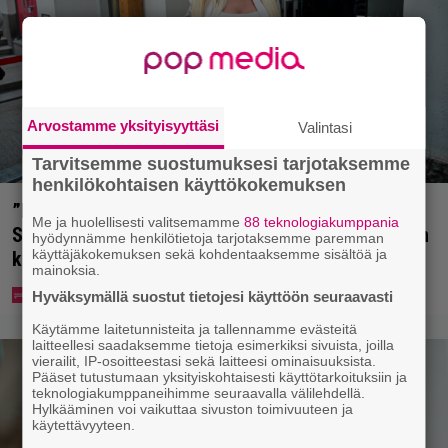
Arvostamme yksityisyyttäsi
Valintasi
Tarvitsemme suostumuksesi tarjotaksemme
henkilökohtaisen käyttökokemuksen
”Mitä isompi vehje, sen paremmin kulkee” –
Me ja huolellisesti valitsemamme
88 teknologiakumppania
Susanna Penttilä suuntasi Bangbussinsa Helsingin
hyödynnämme henkilötietoja tarjotaksemme paremman
käyttäjäkokemuksen sekä kohdentaaksemme sisältöä ja
keskustaan
mainoksia.
Hyväksymällä suostut tietojesi käyttöön seuraavasti
Käytämme laitetunnisteita ja tallennamme evästeitä
laitteellesi saadaksemme tietoja esimerkiksi sivuista, joilla
vierailit, IP-osoitteestasi sekä laitteesi ominaisuuksista.
Pääset tutustumaan yksityiskohtaisesti käyttötarkoituksiin ja
teknologiakumppaneihimme seuraavalla välilehdellä.
Hylkääminen voi vaikuttaa sivuston toimivuuteen ja
käytettävyyteen.