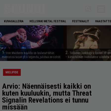
KUVAGALLERIA
HELLSINKI METAL FESTIVAL
FESTIVAALIT
HAASTATTE
1.
2.
Iron Maidenin keulilla on laulanut tähän
Tällainen keikkajyrä Queen oli e
mennessä tasan yksi legenda, julistaa ex-solisti
– katso tulinen livetallenne vuodelta
MIELIPIDE
Arvio: Näennäisesti kaikki on
kuten kuuluukin, mutta Threat
Signalin Revelations ei tunnu
missään