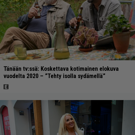
Tänään tv:ssä: Koskettava kotimainen elokuva
vuodelta 2020 – ”Tehty isolla sydämellä”