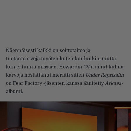
Näennäisesti kaikki on soittotai­toa ja
tuotantoarvoja myöten kuten kuuluukin, mutta
kun ei tunnu mis­sään. Howardin CV:n ainut kulma­
karvoja nostattanut meriitti sitten
Under Reprisalin
on Fear Factory -jäsenten kanssa äänitetty
Arkaea
-
albumi.