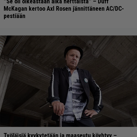
”Se oli oikeastaan aika herttaista” – Duff
McKagan kertoo Axl Rosen jännittäneen AC/DC-
pestiään
Työläisiä kyykytetään ja maaseutu köyhtyy –