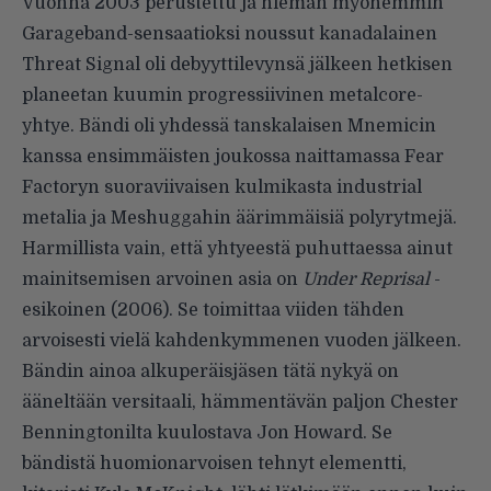
Vuonna 2003 perustettu ja hieman myöhemmin
Garageband-sensaa­tioksi noussut kanadalainen
Threat Signal oli debyyttilevynsä jälkeen hetkisen
planeetan kuumin progressiivinen metalcore-
yhtye. Bändi oli yhdessä tanskalaisen Mnemicin
kanssa ensimmäisten joukossa naittamas­sa Fear
Factoryn suoraviivaisen kulmikasta industrial
metalia ja Meshuggahin äärimmäisiä polyryt­mejä.
Harmillista vain, että yhtyeestä puhuttaessa ainut
mainitsemisen arvoinen asia on
Under Reprisal
-
esikoinen (2006). Se toimittaa vii­den tähden
arvoisesti vielä kahden­kymmenen vuoden jälkeen.
Bändin ainoa alkuperäisjäsen tätä nykyä on
ääneltään versitaa­li, hämmentävän paljon Chester
Benningtonilta kuulostava Jon Howard. Se
bändistä huomionarvoi­sen tehnyt elementti,