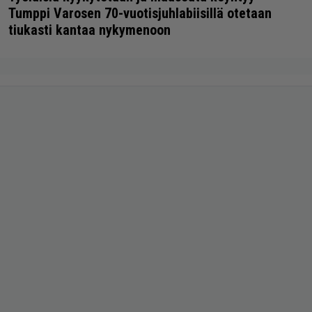
Tumppi Varosen 70-vuotisjuhlabiisillä otetaan
tiukasti kantaa nykymenoon