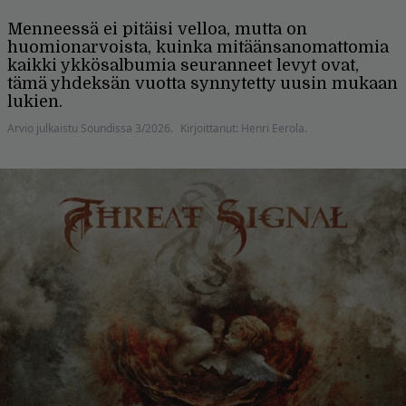
Menneessä ei pitäisi velloa, mutta on
huomionarvoista, kuinka mitäänsanomattomia
kaikki ykkösalbumia seuranneet levyt ovat,
tämä yhdeksän vuotta synnytetty uusin mukaan
lukien.
Arvio julkaistu Soundissa 3/2026.
Kirjoittanut: Henri Eerola.