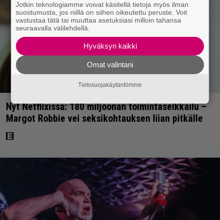
Jotkin teknologiamme voivat käsitellä tietoja myös ilman
suostumusta, jos niillä on siihen oikeutettu peruste. Voit
vastustaa tätä tai muuttaa asetuksiasi milloin tahansa
seuraavalla välilehdellä.
Hyväksyn kaikki
Omat valintani
Tietosuojakäytäntömme
Nyt Netflixissä: 180 miljoonan toimintaseikkailu –
Margot Robbie vei seksikohtauksen liian pitkälle