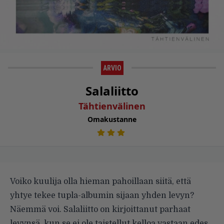
ARVIO
Salaliitto
Tähtienvälinen
Omakustanne
Voiko kuulija olla hieman pahoillaan siitä, että
yhtye tekee tupla-albumin sijaan yhden levyn?
Näemmä voi. Salaliitto on kirjoitta­nut parhaat
levynsä, kun se ei ole taistellut kelloa vastaan edes