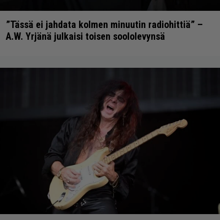
”Tässä ei jahdata kolmen minuutin radiohittiä” –
A.W. Yrjänä julkaisi toisen soololevynsä