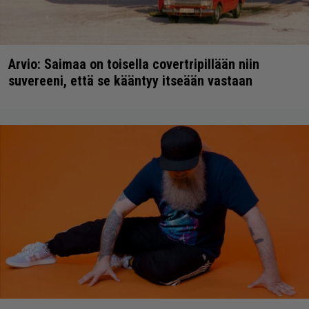
Arvio: Saimaa on toisella covertripillään niin
suvereeni, että se kääntyy itseään vastaan