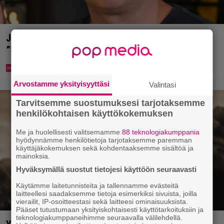
Jani Sievinen kokosi lapsikatraansa yhteen –
”Minun suurin perintöni heille”
Arvostamme yksityisyyttäsi
Valintasi
Tarvitsemme suostumuksesi tarjotaksemme
henkilökohtaisen käyttökokemuksen
Me ja huolellisesti valitsemamme
88 teknologiakumppania
hyödynnämme henkilötietoja tarjotaksemme paremman
käyttäjäkokemuksen sekä kohdentaaksemme sisältöä ja
mainoksia.
Hyväksymällä suostut tietojesi käyttöön seuraavasti
Käytämme laitetunnisteita ja tallennamme evästeitä
laitteellesi saadaksemme tietoja esimerkiksi sivuista, joilla
vierailit, IP-osoitteestasi sekä laitteesi ominaisuuksista.
Pääset tutustumaan yksityiskohtaisesti käyttötarkoituksiin ja
teknologiakumppaneihimme seuraavalla välilehdellä.