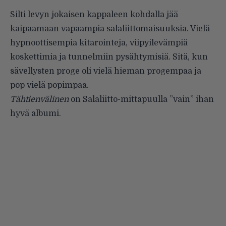
Silti levyn jokaisen kappaleen kohdalla jää
kaipaamaan vapaam­pia salaliittomaisuuksia. Vielä
hyp­noottisempia kitarointeja, viipyile­vämpiä
koskettimia ja tunnelmiin pysähtymisiä. Sitä, kun
sävellysten proge oli vielä hieman progempaa ja
pop vielä popimpaa.
Tähtienvälinen
on Salaliitto-mit­tapuulla ”vain” ihan
hyvä albumi.