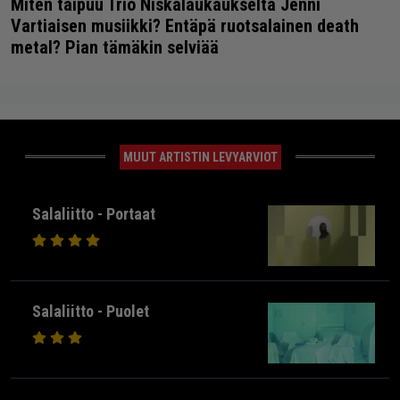
Miten taipuu Trio Niskalaukaukselta Jenni
Vartiaisen musiikki? Entäpä ruotsalainen death
metal? Pian tämäkin selviää
MUUT ARTISTIN LEVYARVIOT
Salaliitto - Portaat
Salaliitto - Puolet