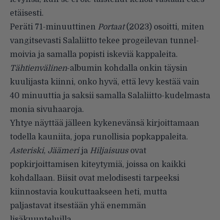
etäisesti.
Peräti 71-minuuttinen
Portaat
(2023) osoitti, miten
vangitsevasti Salaliitto tekee progeilevan tunnel­
moivia ja samalla popisti iskeviä kap­paleita.
Tähtienvälinen
-albumin koh­dalla onkin täysin
kuulijasta kiinni, onko hyvä, että levy kestää vain
40 minuuttia ja saksii samalla Salaliitto-kudelmasta
monia sivuhaaroja.
Yhtye näyttää jälleen kykenevän­sä kirjoittamaan
todella kaunii­ta, jopa runollisia popkappaleita.
Asteriski
,
Jäämeri
ja
Hiljaisuus
ovat
popkirjoittamisen kiteytymiä, joissa on kaikki
kohdallaan. Biisit ovat melodisesti tarpeeksi
kiinnosta­via koukuttaakseen heti, mutta
paljastavat itsestään yhä enemmän
lisäkuunteluilla.