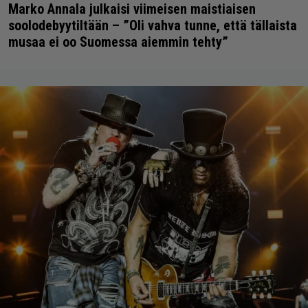
Marko Annala julkaisi viimeisen maistiaisen
soolodebyytiltään – ”Oli vahva tunne, että tällaista
musaa ei oo Suomessa aiemmin tehty”