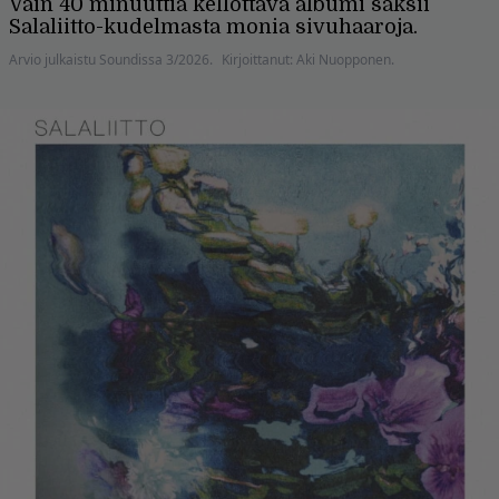
Vain 40 minuuttia kellottava albumi saksii
Salaliitto-kudelmasta monia sivuhaaroja.
Arvio julkaistu Soundissa 3/2026.
Kirjoittanut: Aki Nuopponen.