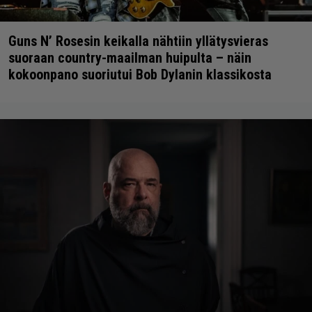
Guns N’ Rosesin keikalla nähtiin yllätysvieras
suoraan country-maailman huipulta – näin
kokoonpano suoriutui Bob Dylanin klassikosta