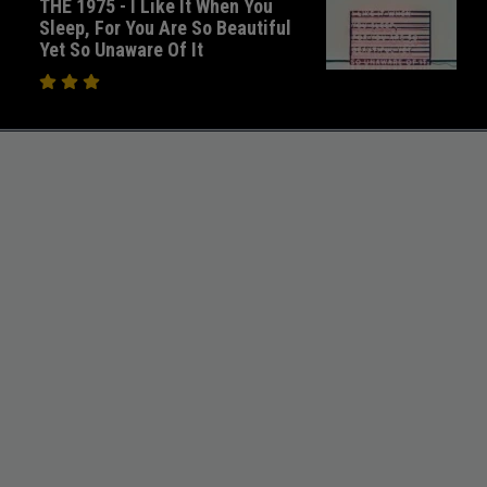
THE 1975 - I Like It When You
Sleep, For You Are So Beautiful
Yet So Unaware Of It