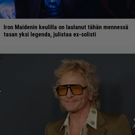
Iron Maidenin keulilla on laulanut tähän mennessä
tasan yksi legenda, julistaa ex-solisti