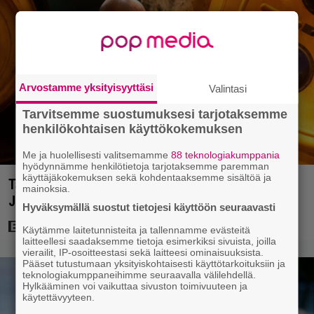
Arvostamme yksityisyyttäsi
Valintasi
Tarvitsemme suostumuksesi tarjotaksemme
henkilökohtaisen käyttökokemuksen
Me ja huolellisesti valitsemamme
88 teknologiakumppania
hyödynnämme henkilötietoja tarjotaksemme paremman
käyttäjäkokemuksen sekä kohdentaaksemme sisältöä ja
Tänään tv:ssä: Vuoden 2023 megaelokuva luottaa
mainoksia.
Jason Stathamin karismaan
Hyväksymällä suostut tietojesi käyttöön seuraavasti
Käytämme laitetunnisteita ja tallennamme evästeitä
laitteellesi saadaksemme tietoja esimerkiksi sivuista, joilla
vierailit, IP-osoitteestasi sekä laitteesi ominaisuuksista.
Pääset tutustumaan yksityiskohtaisesti käyttötarkoituksiin ja
teknologiakumppaneihimme seuraavalla välilehdellä.
Hylkääminen voi vaikuttaa sivuston toimivuuteen ja
käytettävyyteen.