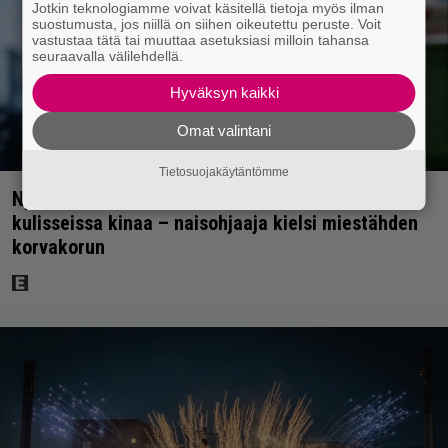
Jotkin teknologiamme voivat käsitellä tietoja myös ilman
suostumusta, jos niillä on siihen oikeutettu peruste. Voit
vastustaa tätä tai muuttaa asetuksiasi milloin tahansa
seuraavalla välilehdellä.
Hyväksyn kaikki
Omat valintani
Tietosuojakäytäntömme
Nyt Netflixissä: Viihdyttävän katastrofileffan
kulisseissa kinaa – naisohjaaja kielsi miestähden
korvakorun