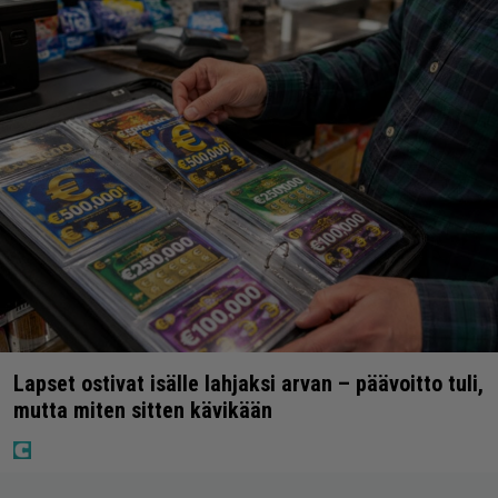
Lapset ostivat isälle lahjaksi arvan – päävoitto tuli,
mutta miten sitten kävikään