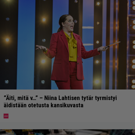
”Äiti, mitä v…” – Niina Lahtisen tytär tyrmistyi
äidistään otetusta kansikuvasta