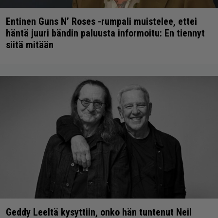
Entinen Guns N’ Roses -rumpali muistelee, ettei
häntä juuri bändin paluusta informoitu: En tiennyt
siitä mitään
Geddy Leeltä kysyttiin, onko hän tuntenut Neil