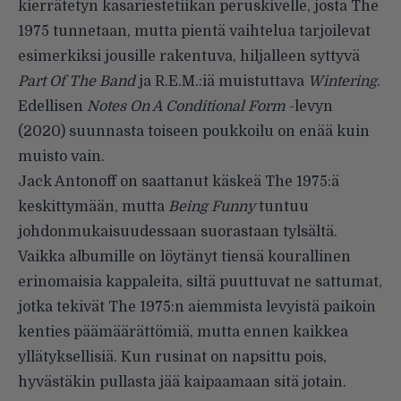
kierrätetyn kasariestetiikan peruskivelle, josta The
1975 tunnetaan, mutta pientä vaihtelua tarjoilevat
esimerkiksi jousille rakentuva, hiljalleen syttyvä
Part Of The Band
ja R.E.M.:iä muistuttava
Wintering
.
Edellisen
Notes On A Conditional Form
-levyn
(2020) suunnasta toiseen poukkoilu on enää kuin
muisto vain.
Jack Antonoff on saattanut käskeä The 1975:ä
keskittymään, mutta
Being Funny
tuntuu
johdonmukaisuudessaan suorastaan tylsältä.
Vaikka albumille on löytänyt tiensä kourallinen
erinomaisia kappaleita, siltä puuttuvat ne sattumat,
jotka tekivät The 1975:n aiemmista levyistä paikoin
kenties päämäärättömiä, mutta ennen kaikkea
yllätyksellisiä. Kun rusinat on napsittu pois,
hyvästäkin pullasta jää kaipaamaan sitä jotain.