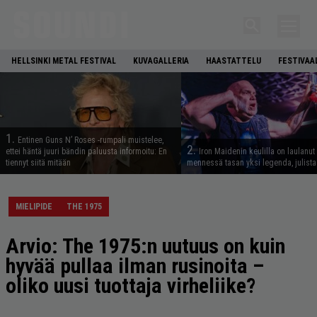
HELLSINKI METAL FESTIVAL
KUVAGALLERIA
HAASTATTELU
FESTIVAA
1.
Entinen Guns N’ Roses -rumpali muistelee,
2.
ettei häntä juuri bändin paluusta informoitu: En
Iron Maidenin keulilla on laulanut
tiennyt siitä mitään
mennessä tasan yksi legenda, julistaa
MIELIPIDE
THE 1975
Arvio: The 1975:n uutuus on kuin
hyvää pullaa ilman rusinoita –
oliko uusi tuottaja virheliike?