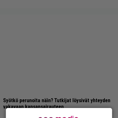
Syötkö perunoita näin? Tutkijat löysivät yhteyden
vakavaan kansansairauteen