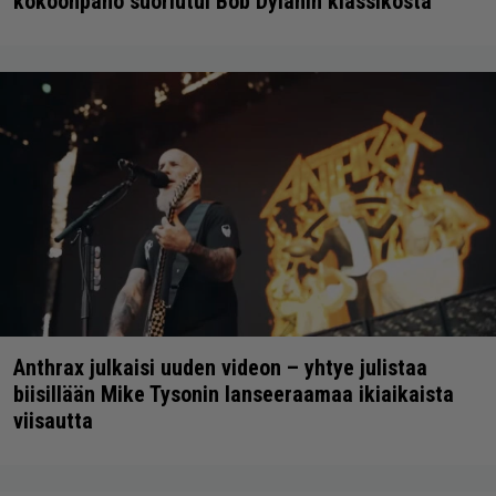
kokoonpano suoriutui Bob Dylanin klassikosta
Anthrax julkaisi uuden videon – yhtye julistaa
biisillään Mike Tysonin lanseeraamaa ikiaikaista
viisautta