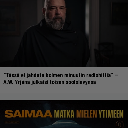
”Tässä ei jahdata kolmen minuutin radiohittiä” –
A.W. Yrjänä julkaisi toisen soololevynsä