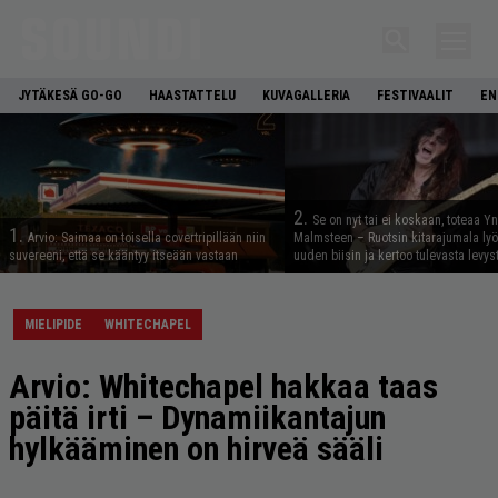
JYTÄKESÄ GO-GO
HAASTATTELU
KUVAGALLERIA
FESTIVAALIT
EN
2.
Se on nyt tai ei koskaan, toteaa Y
1.
Arvio: Saimaa on toisella covertripillään niin
Malmsteen – Ruotsin kitarajumala ly
suvereeni, että se kääntyy itseään vastaan
uuden biisin ja kertoo tulevasta levys
MIELIPIDE
WHITECHAPEL
Arvio: Whitechapel hakkaa taas
päitä irti – Dynamiikantajun
hylkääminen on hirveä sääli