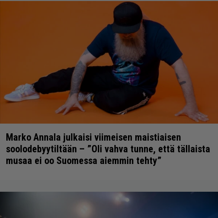
Marko Annala julkaisi viimeisen maistiaisen
soolodebyytiltään – ”Oli vahva tunne, että tällaista
musaa ei oo Suomessa aiemmin tehty”