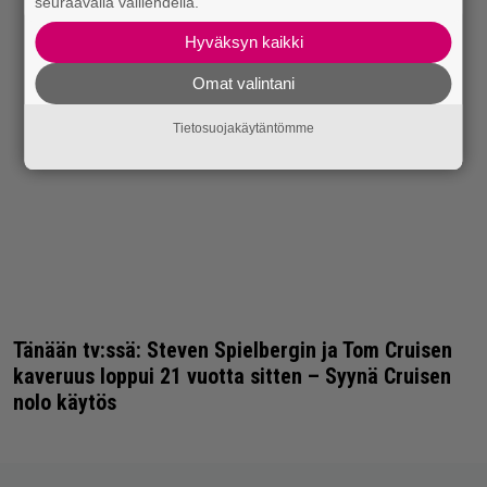
seuraavalla välilehdellä.
Hyväksyn kaikki
Omat valintani
Tietosuojakäytäntömme
Tänään tv:ssä: Steven Spielbergin ja Tom Cruisen
kaveruus loppui 21 vuotta sitten – Syynä Cruisen
nolo käytös