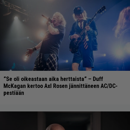
”Se oli oikeastaan aika herttaista” – Duff
McKagan kertoo Axl Rosen jännittäneen AC/DC-
pestiään