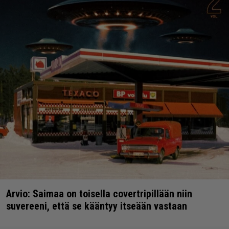
Arvio: Saimaa on toisella covertripillään niin
suvereeni, että se kääntyy itseään vastaan