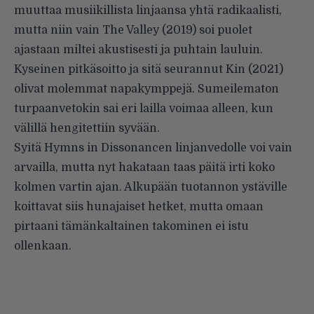
muuttaa musiikillista linjaansa yhtä radikaalisti,
mutta niin vain The Valley (2019) soi puolet
ajastaan miltei akustisesti ja puhtain lauluin.
Kyseinen pitkäsoitto ja sitä seurannut Kin (2021)
olivat molemmat napakymppejä. Sumeilematon
turpaanvetokin sai eri lailla voimaa alleen, kun
välillä hengitettiin syvään.
Syitä Hymns in Dissonancen linjanvedolle voi vain
arvailla, mutta nyt hakataan taas päitä irti koko
kolmen vartin ajan. Alkupään tuotannon ystäville
koittavat siis hunajaiset hetket, mutta omaan
pirtaani tämänkaltainen takominen ei istu
ollenkaan.