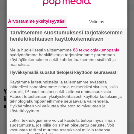
Arvostamme yksityisyyttäsi
Valintasi
Tarvitsemme suostumuksesi tarjotaksemme
henkilökohtaisen käyttökokemuksen
Me ja huolellisesti valitsemamme
88 teknologiakumppania
hyödynnämme henkilötietoja tarjotaksemme paremman
käyttäjäkokemuksen sekä kohdentaaksemme sisältöä ja
mainoksia.
Hyväksymällä suostut tietojesi käyttöön seuraavasti
Käytämme laitetunnisteita ja tallennamme evästeitä
laitteellesi saadaksemme tietoja esimerkiksi sivuista, joilla
Yöllä tv:ssä: Sotaelokuvan näyttelijät kasvattivat
vierailit, IP-osoitteestasi sekä laitteesi ominaisuuksista.
Pääset tutustumaan yksityiskohtaisesti käyttötarkoituksiin ja
lihakset nopeasti erikoisella kikalla – IMDb-
teknologiakumppaneihimme seuraavalla välilehdellä.
arvosana on 7,6
Hylkääminen voi vaikuttaa sivuston toimivuuteen ja
käytettävyyteen.
Jotkin teknologiamme voivat käsitellä tietoja myös ilman
suostumusta, jos niillä on siihen oikeutettu peruste. Voit
vastustaa tätä tai muuttaa asetuksiasi milloin tahansa