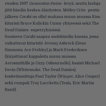
vuoden 1997
Generation Swine
-levyä, mutta laulaja
jätti bändin kesken äänitysten. Mötley Crüe -pestin
jälkeen Corabi on ollut mukana muun muassa Kiss-
kitaristi Bruce Kulickin Union-yhtyeessä sekä The
Dead Daisies -superryhmässä.
Suomeen Corabi saapuu soolobändin kanssa, jossa
vaikuttavat kitaristit Jeremy Asbrock (Gene
Simmons, Ace Frehley) ja Marti Frederiksen
(kirjoittanut kappaleita muun muassa
Aerosmithille ja Ozzy Osbournelle), basisti Michael
Devin (Whitesnake, The Dead Daisies),
kosketinsoittaja Paul Taylor (Winger, Alice Cooper)
sekä rumpali Troy Luccketta (Tesla, Eric Martin
Band).