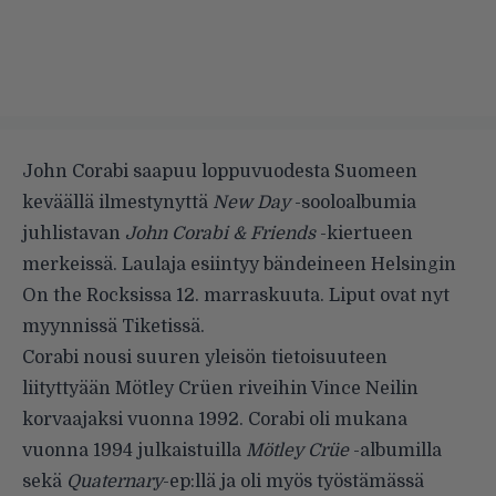
John Corabi saapuu loppuvuodesta Suomeen
keväällä ilmestynyttä
New Day
-sooloalbumia
juhlistavan
John Corabi & Friends
-kiertueen
merkeissä. Laulaja esiintyy bändeineen Helsingin
On the Rocksissa 12. marraskuuta. Liput ovat nyt
myynnissä
Tiketissä
.
Corabi nousi suuren yleisön tietoisuuteen
liityttyään Mötley Crüen riveihin Vince Neilin
korvaajaksi vuonna 1992. Corabi oli mukana
vuonna 1994 julkaistuilla
Mötley Crüe
-albumilla
sekä
Quaternary
-ep:llä ja oli myös työstämässä