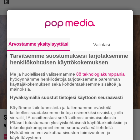
Arvostamme yksityisyyttäsi
Valintasi
Tarvitsemme suostumuksesi tarjotaksemme
henkilökohtaisen käyttökokemuksen
Me ja huolellisesti valitsemamme
88 teknologiakumppania
hyödynnämme henkilötietoja tarjotaksemme paremman
käyttäjäkokemuksen sekä kohdentaaksemme sisältöä ja
mainoksia.
Hyväksymällä suostut tietojesi käyttöön seuraavasti
Käytämme laitetunnisteita ja tallennamme evästeitä
laitteellesi saadaksemme tietoja esimerkiksi sivuista, joilla
Syötkö perunoita näin? Tutkijat löysivät yhteyden
vierailit, IP-osoitteestasi sekä laitteesi ominaisuuksista.
Pääset tutustumaan yksityiskohtaisesti käyttötarkoituksiin ja
vakavaan kansansairauteen
teknologiakumppaneihimme seuraavalla välilehdellä.
Hylkääminen voi vaikuttaa sivuston toimivuuteen ja
käytettävyyteen.