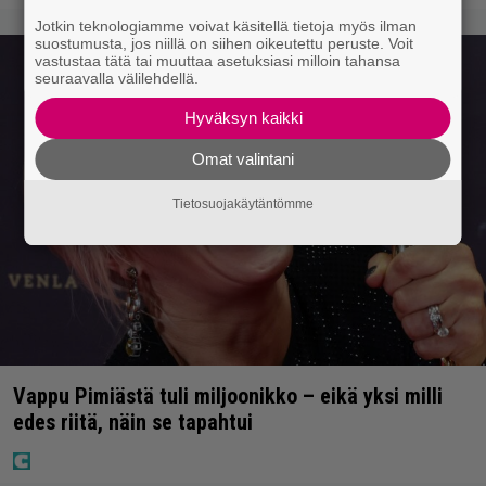
Jotkin teknologiamme voivat käsitellä tietoja myös ilman
suostumusta, jos niillä on siihen oikeutettu peruste. Voit
vastustaa tätä tai muuttaa asetuksiasi milloin tahansa
seuraavalla välilehdellä.
Hyväksyn kaikki
Omat valintani
Tietosuojakäytäntömme
Vappu Pimiästä tuli miljoonikko – eikä yksi milli
edes riitä, näin se tapahtui