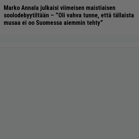
Marko Annala julkaisi viimeisen maistiaisen
soolodebyytiltään – ”Oli vahva tunne, että tällaista
musaa ei oo Suomessa aiemmin tehty”