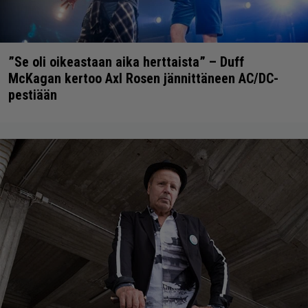
”Se oli oikeastaan aika herttaista” – Duff
McKagan kertoo Axl Rosen jännittäneen AC/DC-
pestiään