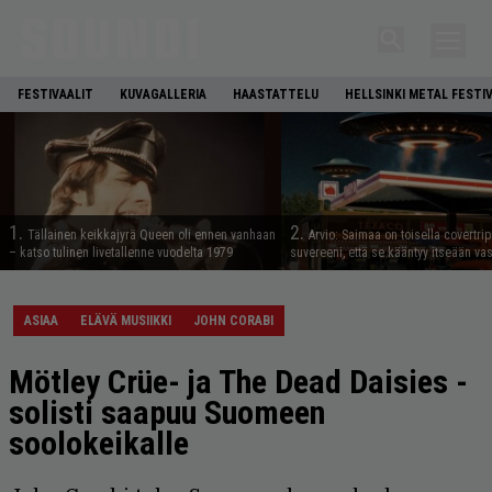
FESTIVAALIT
KUVAGALLERIA
HAASTATTELU
HELLSINKI METAL FESTI
1.
2.
Tällainen keikkajyrä Queen oli ennen vanhaan
Arvio: Saimaa on toisella covertrip
– katso tulinen livetallenne vuodelta 1979
suvereeni, että se kääntyy itseään va
ASIAA
ELÄVÄ MUSIIKKI
JOHN CORABI
Mötley Crüe- ja The Dead Daisies -
solisti saapuu Suomeen
soolokeikalle