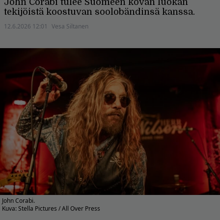
John Corabi tulee Suomeen kovan luokan
tekijöistä koostuvan soolobändinsä kanssa.
12.6.2026 12:01
Vesa Siltanen
John Corabi.
Kuva: Stella Pictures / All Over Press