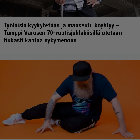
Työläisiä kyykytetään ja maaseutu köyhtyy –
Tumppi Varosen 70-vuotisjuhlabiisillä otetaan
tiukasti kantaa nykymenoon