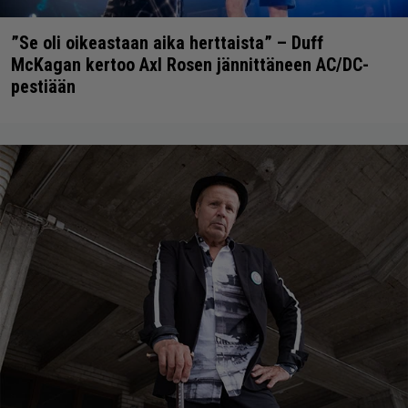
”Se oli oikeastaan aika herttaista” – Duff
McKagan kertoo Axl Rosen jännittäneen AC/DC-
pestiään