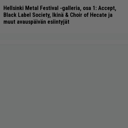
Hellsinki Metal Festival -galleria, osa 1: Accept,
Black Label Society, Ikinä & Choir of Hecate ja
muut avauspäivän esiintyjät