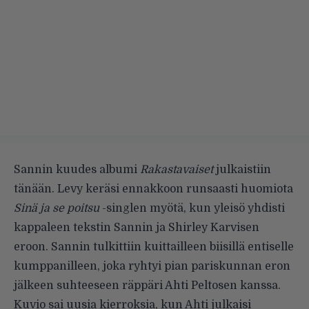
Sannin kuudes albumi
Rakastavaiset
julkaistiin
tänään. Levy keräsi ennakkoon runsaasti huomiota
Sinä ja se poitsu
-singlen myötä, kun yleisö yhdisti
kappaleen tekstin Sannin ja Shirley Karvisen
eroon. Sannin tulkittiin kuittailleen biisillä entiselle
kumppanilleen, joka ryhtyi pian pariskunnan eron
jälkeen suhteeseen räppäri Ahti Peltosen kanssa.
Kuvio sai uusia kierroksia, kun Ahti julkaisi