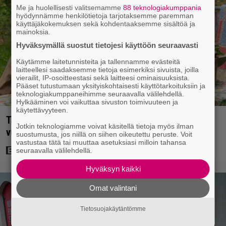
Me ja huolellisesti valitsemamme
88 teknologiakumppania
hyödynnämme henkilötietoja tarjotaksemme paremman
käyttäjäkokemuksen sekä kohdentaaksemme sisältöä ja
mainoksia.
Hyväksymällä suostut tietojesi käyttöön seuraavasti
Käytämme laitetunnisteita ja tallennamme evästeitä
laitteellesi saadaksemme tietoja esimerkiksi sivuista, joilla
vierailit, IP-osoitteestasi sekä laitteesi ominaisuuksista.
Pääset tutustumaan yksityiskohtaisesti käyttötarkoituksiin ja
teknologiakumppaneihimme seuraavalla välilehdellä.
Hylkääminen voi vaikuttaa sivuston toimivuuteen ja
käytettävyyteen.
Tänään tv:ssä: Koskettava kotimainen elokuva
Jotkin teknologiamme voivat käsitellä tietoja myös ilman
vuodelta 2020 – ”Tehty isolla sydämellä”
suostumusta, jos niillä on siihen oikeutettu peruste. Voit
vastustaa tätä tai muuttaa asetuksiasi milloin tahansa
seuraavalla välilehdellä.
Hyväksyn kaikki
Omat valintani
Tietosuojakäytäntömme