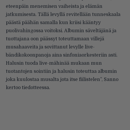
eteenpäin menemisen vaiheista ja elämän
jatkumisesta. Tällä levyllä revitellään tunneskaala
päästä päähän samalla kun kriisi kääntyy
puolivahingossa voitoksi. Albumin säveltäjänä ja
tuottajana oon päässyt toteuttamaan villejä
musahaaveita ja sovittanut levylle live-
bändikokoonpanoja aina sinfoniaorkesteriin asti.
Halusin tuoda live-mähinää mukaan mun
tuotantojen sointiin ja halusin toteuttaa albumin
joka kuulostaa musalta jota itse fiilistelen”, Sanno
kertoo tiedotteessa.