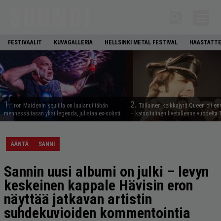
FESTIVAALIT
KUVAGALLERIA
HELLSINKI METAL FESTIVAL
HAASTATTE
1.
2.
Iron Maidenin keulilla on laulanut tähän
Tällainen keikkajyrä Queen oli e
mennessä tasan yksi legenda, julistaa ex-solisti
– katso tulinen livetallenne vuodelta
ÄÄNTÄ
SANNI
Sannin uusi albumi on julki – levyn
keskeinen kappale Hävisin eron
näyttää jatkavan artistin
suhdekuvioiden kommentointia