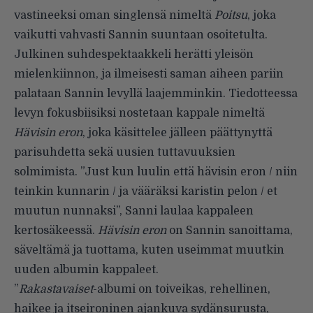
vastineeksi oman singlensä nimeltä
Poitsu
, joka
vaikutti vahvasti Sannin suuntaan osoitetulta.
Julkinen suhdespektaakkeli herätti yleisön
mielenkiinnon, ja ilmeisesti saman aiheen pariin
palataan Sannin levyllä laajemminkin. Tiedotteessa
levyn fokusbiisiksi nostetaan kappale nimeltä
Hävisin eron
, joka käsittelee jälleen päättynyttä
parisuhdetta sekä uusien tuttavuuksien
solmimista. ”Just kun luulin että hävisin eron / niin
teinkin kunnarin / ja vääräksi karistin pelon / et
muutun nunnaksi”, Sanni laulaa kappaleen
kertosäkeessä.
Hävisin eron
on Sannin sanoittama,
säveltämä ja tuottama, kuten useimmat muutkin
uuden albumin kappaleet.
”
Rakastavaiset
-albumi on toiveikas, rehellinen,
haikee ja itseironinen ajankuva sydänsurusta,