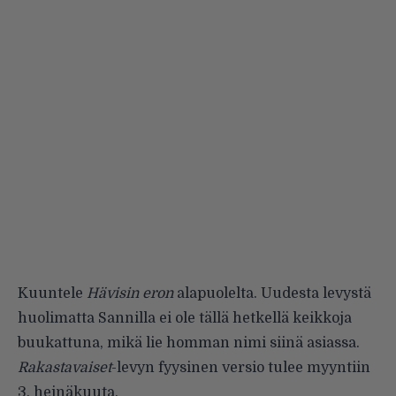
Kuuntele
Hävisin eron
alapuolelta. Uudesta levystä
huolimatta Sannilla ei ole tällä hetkellä keikkoja
buukattuna, mikä lie homman nimi siinä asiassa.
Rakastavaiset
-levyn fyysinen versio tulee myyntiin
3. heinäkuuta.