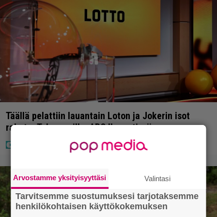
Täällä pelattiin lauantain Loton ja Jokerin isot
rahat – Tokmannilla, ABC:lla, netissä…
Arvostamme yksityisyyttäsi
Valintasi
Tarvitsemme suostumuksesi tarjotaksemme
henkilökohtaisen käyttökokemuksen