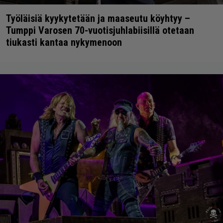
Työläisiä kyykytetään ja maaseutu köyhtyy –
Tumppi Varosen 70-vuotisjuhlabiisillä otetaan
tiukasti kantaa nykymenoon