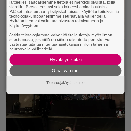
laitteellesi saadaksemme tietoja esimerkiksi sivuista, joilla
vierailit, IP-osoitteestasi sekä laitteesi ominaisuuksista.
Pääset tutustumaan yksityiskohtaisesti käyttötarkoituksiin ja
teknologiakumppaneihimme seuraavalla välilehdellä.
Hylkääminen voi vaikuttaa sivuston toimivuuteen ja
käytettävyyteen.
Jotkin teknologiamme voivat käsitellä tietoja myös ilman
suostumusta, jos niillä on siihen oikeutettu peruste. Voit
vastustaa tätä tai muuttaa asetuksiasi milloin tahansa
seuraavalla välilehdellä.
Hyväksyn kaikki
Omat valintani
Tietosuojakäytäntömme