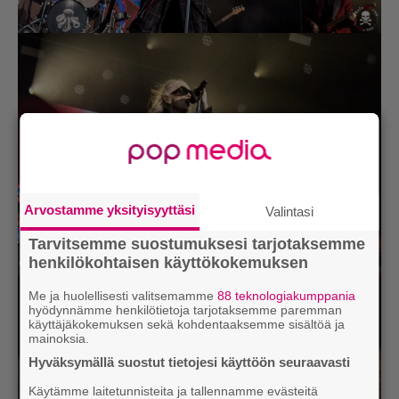
Arvostamme yksityisyyttäsi
Valintasi
Tarvitsemme suostumuksesi tarjotaksemme
henkilökohtaisen käyttökokemuksen
Me ja huolellisesti valitsemamme
88 teknologiakumppania
hyödynnämme henkilötietoja tarjotaksemme paremman
käyttäjäkokemuksen sekä kohdentaaksemme sisältöä ja
mainoksia.
Hyväksymällä suostut tietojesi käyttöön seuraavasti
Käytämme laitetunnisteita ja tallennamme evästeitä