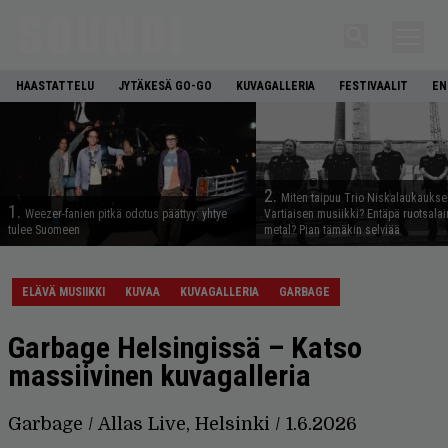
HAASTATTELU
JYTÄKESÄ GO-GO
KUVAGALLERIA
FESTIVAALIT
EN
2.
Miten taipuu Trio Niskalaukaukse
1.
Weezer-fanien pitkä odotus päättyy: yhtye
Vartiaisen musiikki? Entäpä ruotsala
tulee Suomeen
metal? Pian tämäkin selviää
ELÄVÄ MUSIIKKI
KUVAA
KUVAGALLERIA
GARBAGE
Garbage Helsingissä – Katso
massiivinen kuvagalleria
Garbage / Allas Live, Helsinki / 1.6.2026