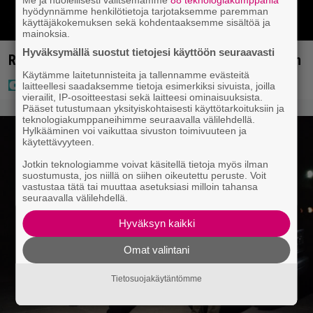
hyödynnämme henkilötietoja tarjotaksemme paremman
käyttäjäkokemuksen sekä kohdentaaksemme sisältöä ja
mainoksia.
Hyväksymällä suostut tietojesi käyttöön seuraavasti
Rakastettu suomalainen metalliyhtye tekee paluun
Käytämme laitetunnisteita ja tallennamme evästeitä
laitteellesi saadaksemme tietoja esimerkiksi sivuista, joilla
vierailit, IP-osoitteestasi sekä laitteesi ominaisuuksista.
Pääset tutustumaan yksityiskohtaisesti käyttötarkoituksiin ja
teknologiakumppaneihimme seuraavalla välilehdellä.
Hylkääminen voi vaikuttaa sivuston toimivuuteen ja
käytettävyyteen.
Jotkin teknologiamme voivat käsitellä tietoja myös ilman
suostumusta, jos niillä on siihen oikeutettu peruste. Voit
vastustaa tätä tai muuttaa asetuksiasi milloin tahansa
seuraavalla välilehdellä.
Hyväksyn kaikki
Omat valintani
Tietosuojakäytäntömme