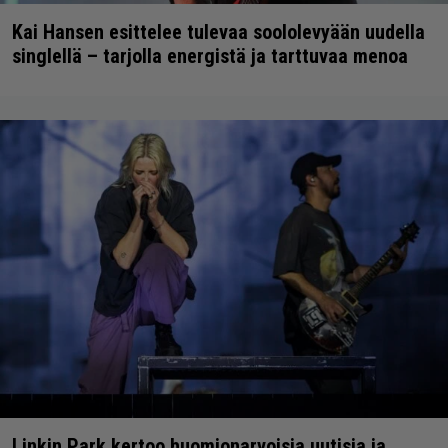
Kai Hansen esittelee tulevaa soololevyään uudella
singlellä – tarjolla energistä ja tarttuvaa menoa
Linkin Park kertoo huomionarvoisia uutisia ja