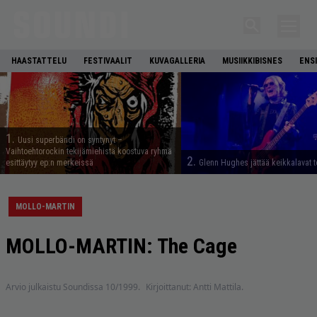
HAASTATTELU
FESTIVAALIT
KUVAGALLERIA
MUSIIKKIBISNES
ENS
1.
Uusi superbändi on syntynyt –
Vaihtoehtorockin tekijämiehistä koostuva ryhmä
2.
esittäytyy ep:n merkeissä
Glenn Hughes jättää keikkalavat t
MOLLO-MARTIN
MOLLO-MARTIN: The Cage
Arvio julkaistu Soundissa 10/1999.
Kirjoittanut: Antti Mattila.