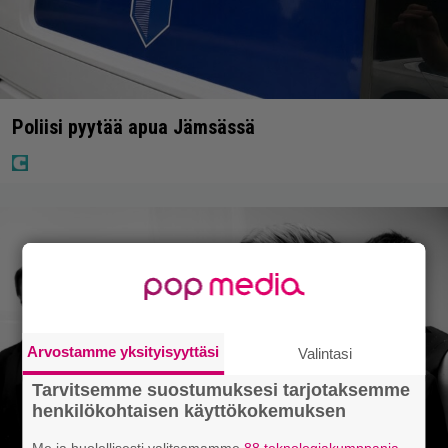
Poliisi pyytää apua Jämsässä
Arvostamme yksityisyyttäsi
Valintasi
Tarvitsemme suostumuksesi tarjotaksemme
henkilökohtaisen käyttökokemuksen
Me ja huolellisesti valitsemamme
88 teknologiakumppania