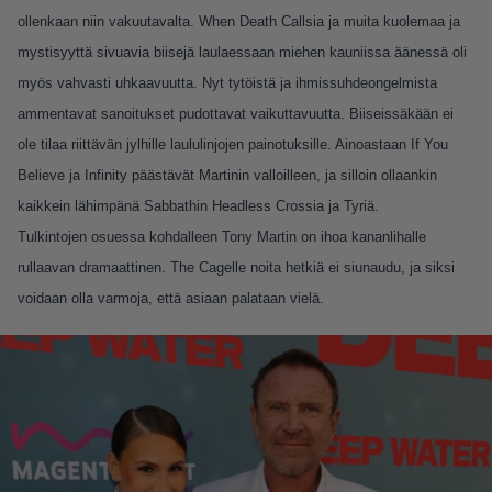
ollenkaan niin vakuutavalta. When Death Callsia ja muita kuolemaa ja
mystisyyttä sivuavia biisejä laulaessaan miehen kauniissa äänessä oli
myös vahvasti uhkaavuutta. Nyt tytöistä ja ihmissuhdeongelmista
ammentavat sanoitukset pudottavat vaikuttavuutta. Biiseissäkään ei
ole tilaa riittävän jylhille laululinjojen painotuksille. Ainoastaan If You
Believe ja Infinity päästävät Martinin valloilleen, ja silloin ollaankin
kaikkein lähimpänä Sabbathin Headless Crossia ja Tyriä.
Tulkintojen osuessa kohdalleen Tony Martin on ihoa kananlihalle
rullaavan dramaattinen. The Cagelle noita hetkiä ei siunaudu, ja siksi
voidaan olla varmoja, että asiaan palataan vielä.