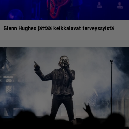
Glenn Hughes jättää keikkalavat terveyssyistä