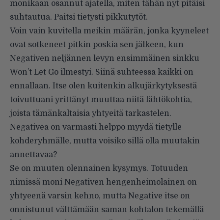
monikaan osannut ajatella, miten tähän nyt pitäisi
suhtautua. Paitsi tietysti pikkutytöt.
Voin vain kuvitella meikin määrän, jonka kyyneleet
ovat sotkeneet pitkin poskia sen jälkeen, kun
Negativen neljännen levyn ensimmäinen sinkku
Won’t Let Go ilmestyi. Siinä suhteessa kaikki on
ennallaan. Itse olen kuitenkin alkujärkytyksestä
toivuttuani yrittänyt muuttaa niitä lähtökohtia,
joista tämänkaltaisia yhtyeitä tarkastelen.
Negativea on varmasti helppo myydä tietylle
kohderyhmälle, mutta voisiko sillä olla muutakin
annettavaa?
Se on muuten olennainen kysymys. Totuuden
nimissä moni Negativen hengenheimolainen on
yhtyeenä varsin kehno, mutta Negative itse on
onnistunut välttämään saman kohtalon tekemällä