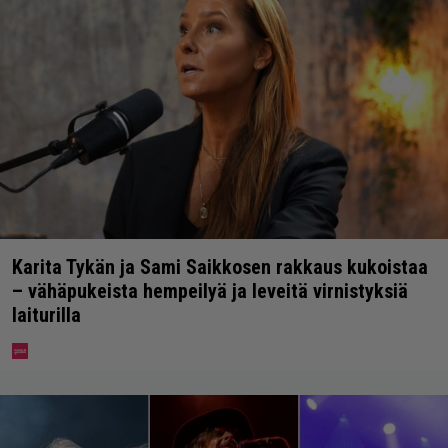
Karita Tykän ja Sami Saikkosen rakkaus kukoistaa
– vähäpukeista hempeilyä ja leveitä virnistyksiä
laiturilla