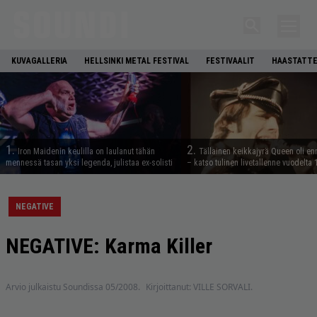
KUVAGALLERIA
HELLSINKI METAL FESTIVAL
FESTIVAALIT
HAASTATTE
1.
2.
Iron Maidenin keulilla on laulanut tähän
Tällainen keikkajyrä Queen oli e
mennessä tasan yksi legenda, julistaa ex-solisti
– katso tulinen livetallenne vuodelta
NEGATIVE
NEGATIVE: Karma Killer
Arvio julkaistu Soundissa 05/2008.
Kirjoittanut: VILLE SORVALI.