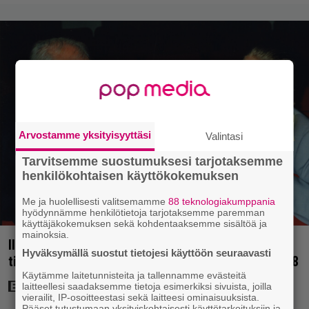
Arvostamme yksityisyyttäsi
Valintasi
Tarvitsemme suostumuksesi tarjotaksemme
henkilökohtaisen käyttökokemuksen
Me ja huolellisesti valitsemamme
88 teknologiakumppania
hyödynnämme henkilötietoja tarjotaksemme paremman
käyttäjäkokemuksen sekä kohdentaaksemme sisältöä ja
mainoksia.
Illalla tv:ssä: Uuno-elokuva jossa käytettiin
Hyväksymällä suostut tietojesi käyttöön seuraavasti
tietokonegrafiikkaa? Sellainen tehtiin vuonna 1998
Käytämme laitetunnisteita ja tallennamme evästeitä
laitteellesi saadaksemme tietoja esimerkiksi sivuista, joilla
vierailit, IP-osoitteestasi sekä laitteesi ominaisuuksista.
Pääset tutustumaan yksityiskohtaisesti käyttötarkoituksiin ja