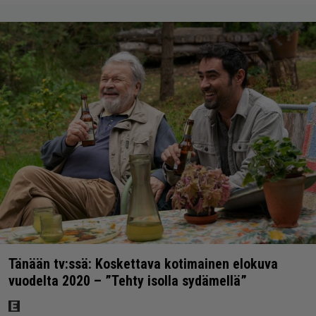
Tänään tv:ssä: Koskettava kotimainen elokuva
vuodelta 2020 – ”Tehty isolla sydämellä”