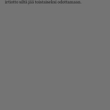
irtiotto siltä jää toistaiseksi odottamaan.