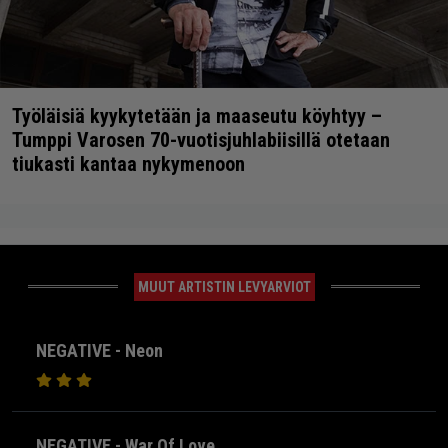
Työläisiä kyykytetään ja maaseutu köyhtyy –
Tumppi Varosen 70-vuotisjuhlabiisillä otetaan
tiukasti kantaa nykymenoon
MUUT ARTISTIN LEVYARVIOT
NEGATIVE - Neon
NEGATIVE - War Of Love