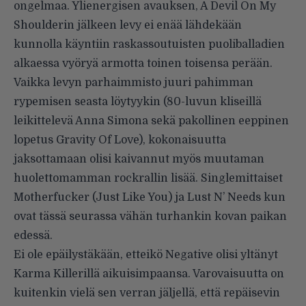
ongelmaa. Ylienergisen avauksen, A Devil On My
Shoulderin jälkeen levy ei enää lähdekään
kunnolla käyntiin raskassoutuisten puoliballadien
alkaessa vyöryä armotta toinen toisensa perään.
Vaikka levyn parhaimmisto juuri pahimman
rypemisen seasta löytyykin (80-luvun kliseillä
leikittelevä Anna Simona sekä pakollinen eeppinen
lopetus Gravity Of Love), kokonaisuutta
jaksottamaan olisi kaivannut myös muutaman
huolettomamman rockrallin lisää. Singlemittaiset
Motherfucker (Just Like You) ja Lust N’ Needs kun
ovat tässä seurassa vähän turhankin kovan paikan
edessä.
Ei ole epäilystäkään, etteikö Negative olisi yltänyt
Karma Killerillä aikuisimpaansa. Varovaisuutta on
kuitenkin vielä sen verran jäljellä, että repäisevin