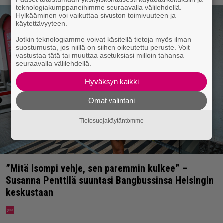
teknologiakumppaneihimme seuraavalla välilehdellä.
Hylkääminen voi vaikuttaa sivuston toimivuuteen ja
käytettävyyteen.
Jotkin teknologiamme voivat käsitellä tietoja myös ilman
suostumusta, jos niillä on siihen oikeutettu peruste. Voit
vastustaa tätä tai muuttaa asetuksiasi milloin tahansa
seuraavalla välilehdellä.
Hyväksyn kaikki
Omat valintani
Tietosuojakäytäntömme
”Mitä isompi vehje, sen paremmin kulkee” –
Susanna Penttilä suuntasi Bangbussinsa Helsingin
keskustaan