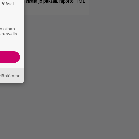
etitty bändin sisällä jo pitkään, raportoi TMZ
. Pääset
e
n siihen
uraavalla
äytäntömme