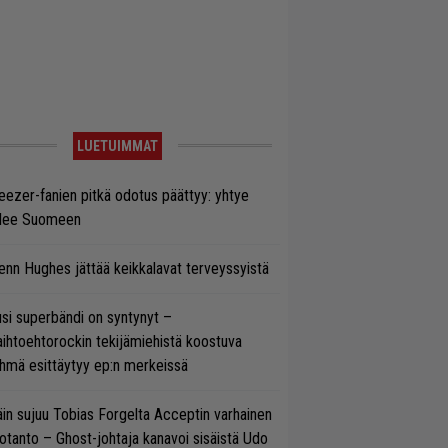
LUETUIMMAT
ezer-fanien pitkä odotus päättyy: yhtye
ulee Suomeen
enn Hughes jättää keikkalavat terveyssyistä
si superbändi on syntynyt –
ihtoehtorockin tekijämiehistä koostuva
hmä esittäytyy ep:n merkeissä
in sujuu Tobias Forgelta Acceptin varhainen
otanto – Ghost-johtaja kanavoi sisäistä Udo