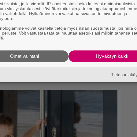
mi
i sivuista, joilla vierailit, IP-osoitteestasi sekä laitteesi ominaisuuksista
an yksityiskohtaisesti käyttötarkoituksiin ja teknologiakumppaneihimm
la välilehdellä. Hylkääminen voi vaikuttaa sivuston toimivuuteen ja
yyteen.
knologiamme voivat käsitellä tietoja myös ilman suostumusta, jos niillä o
u peruste. Voit vastustaa tätä tai muuttaa asetuksiasi milloin tahansa se
lä.
itten lähettämä kirje löytyi –
Omat valintani
Hyväksyn kaikki
alun perin näyttää
Tietosuojak