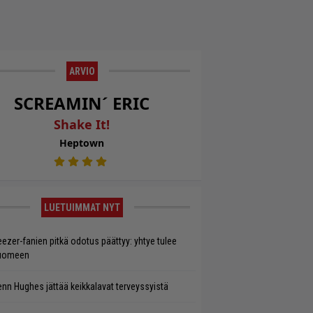
ARVIO
SCREAMIN´ ERIC
Shake It!
Heptown
LUETUIMMAT NYT
ezer-fanien pitkä odotus päättyy: yhtye tulee
uomeen
enn Hughes jättää keikkalavat terveyssyistä