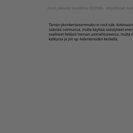
Arvio julkaistu Soundissa 02/2006.
Kirjoittanut: An
Tämän yksinkertaisemmaksi ei rock tule. Kotimaas
säästää soinnuissa, mutta käyttää säästyneet ener
vaalineet hellästi hieman ummehtuneessa, mutta me
katkussa ja pin up -kalentereiden keskellä.