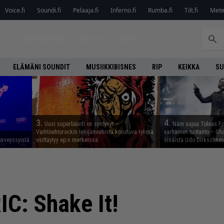
Voice.fi
Soundi.fi
Pelaaja.fi
Inferno.fi
Rumba.fi
Tilt.fi
Metel
ET
LEVYARVIOT
JUTUT
LEHTI
ELÄMÄNI SOUNDIT
MUSIIKKIBISNES
RIP
KEIKKA
SU
3.
4.
Uusi superbändi on syntynyt –
Näin sujuu Tobias Fo
Vaihtoehtorockin tekijämiehistä koostuva ryhmä
varhainen tuotanto – Gho
erveyssyistä
esittäytyy ep:n merkeissä
sisäistä Udo Dirkschnei
C: Shake It!