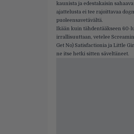
kaunista ja edestakaisin sahaava
ajattelusta ei tee rajoittavaa do
puoleensavetävältä.
Ikään kuin tähdentääkseen 60-lu
irrallisuuttaan, vetelee Screamin
Get No) Satisfactionia ja Little 
ne itse hetki sitten säveltäneet.