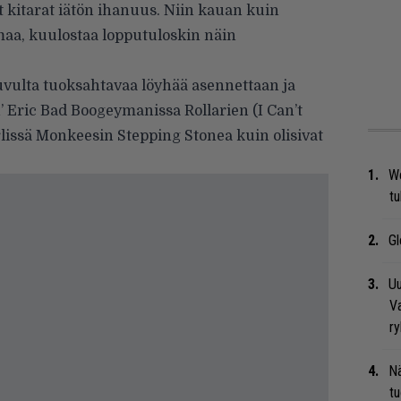
t kitarat iätön ihanuus. Niin kauan kuin
gmaa, kuulostaa lopputuloskin näin
vulta tuoksahtavaa löyhää asennettaan ja
’ Eric Bad Boogeymanissa Rollarien (I Can’t
Girlissä Monkeesin Stepping Stonea kuin olisivat
We
t
Gl
Uu
Va
ry
Nä
tu