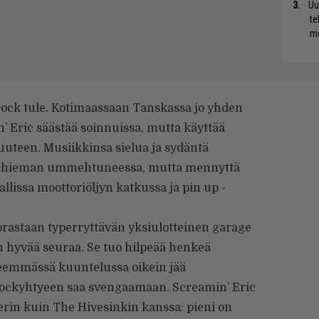
Uu
te
me
ock tule. Kotimaassaan Tanskassa jo yhden
 Eric säästää soinnuissa, mutta käyttää
uuteen. Musiikkinsa sielua ja sydäntä
sti hieman ummehtuneessa, mutta mennyttä
llissa moottoriöljyn katkussa ja pin up -
rastaan typerryttävän yksiulotteinen garage
run hyvää seuraa. Se tuo hilpeää henkeä
yneemmässä kuuntelussa oikein jää
rockyhtyeen saa svengaamaan. Screamin’ Eric
rin kuin The Hivesinkin kanssa: pieni on