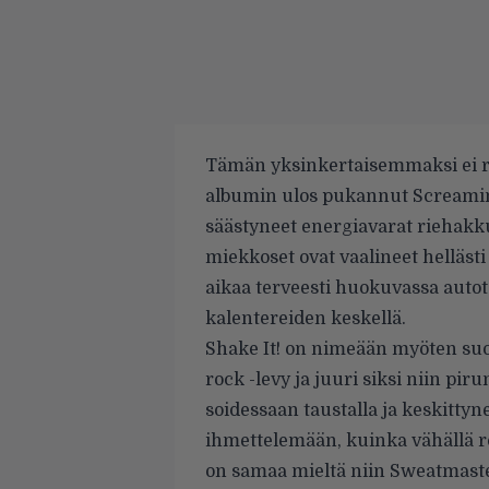
Tämän yksinkertaisemmaksi ei r
albumin ulos pukannut Screamin’
säästyneet energiavarat riehakk
miekkoset ovat vaalineet hellä
aikaa terveesti huokuvassa autota
kalentereiden keskellä.
Shake It! on nimeään myöten suo
rock -levy ja juuri siksi niin pi
soidessaan taustalla ja keskitt
ihmettelemään, kuinka vähällä 
on samaa mieltä niin Sweatmaste