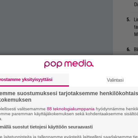
Di
Li
ta
Me
Bl
ja
Mi
Jo
vostamme yksityisyyttäsi
Valintasi
va
semme suostumuksesi tarjotaksemme henkilökohtai
ökokemuksen
”U
lellisesti valitsemamme
88 teknologiakumppania
hyödynnämme henkilö
s
semme paremman käyttäjäkokemuksen sekä kohdentaaksemme sisältöä
ki
a.
ällä suostut tietojesi käyttöön seuraavasti
Sl
laitetunnisteita ja tallennamme evästeitä laitteellesi saadaksemme tie