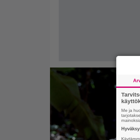
Ar
Tarvit
käytt
Me ja huo
tarjotak
mainoksi
Hyväksym
Käytämme 