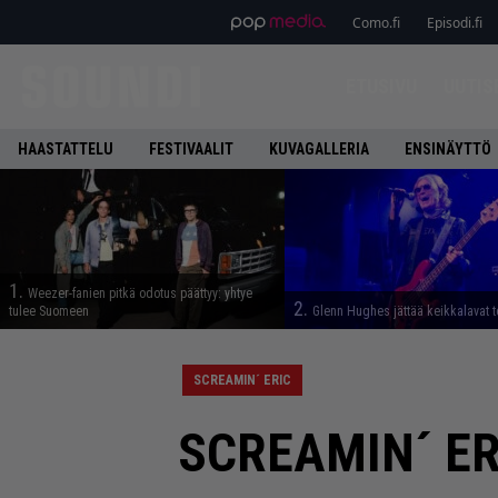
Como.fi
Episodi.fi
ETUSIVU
UUTIS
HAASTATTELU
FESTIVAALIT
KUVAGALLERIA
ENSINÄYTTÖ
1.
Weezer-fanien pitkä odotus päättyy: yhtye
2.
tulee Suomeen
Glenn Hughes jättää keikkalavat t
SCREAMIN´ ERIC
SCREAMIN´ ERI