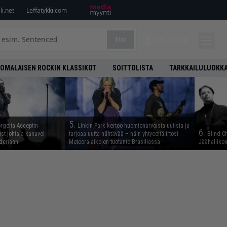
i.net
Leffatykki.com
Etsi
KIRJAUDU
OMALAISEN ROCKIN KLASSIKOT
SOITTOLISTA
TARKKAILULUOKK
5.
rgelta Acceptin
Linkin Park kertoo huomionarvoisia uutisia ja
6.
st-johtaja kanavoi
tarjoaa uutta nähtävää – näin yhtyeeltä irtosi
Blind C
deriaan
Meteora-aikojen tuotanto Brasiliassa
Jäähallikon