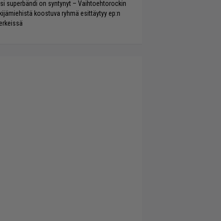
si superbändi on syntynyt – Vaihtoehtorockin
kijämiehistä koostuva ryhmä esittäytyy ep:n
rkeissä