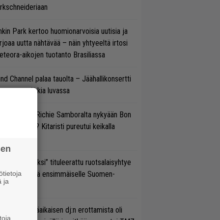
rkschneideriaan
nkin Park kertoo huomionarvoisia uutisia ja
rjoaa uutta nähtävää – näin yhtyeeltä irtosi
teora-aikojen tuotanto Brasiliassa
ind Channel palaa tauolta – Jäähallikonsertti
 uutta musiikkia luvassa
ten sujuvat Richie Samboralta nykyään Bon
vi -hommat? Kitaristi pureutui keikalla
nhaan hittiin
sen
udeksi Kentiksi” tituleerattu ruotsalaisyhtye
tietoja
aapuu syksyllä ensimmäiselle Suomen-
 ja
ertueelleen
ipknotin pitkäaikaisen dj:n erottamista oli
toja