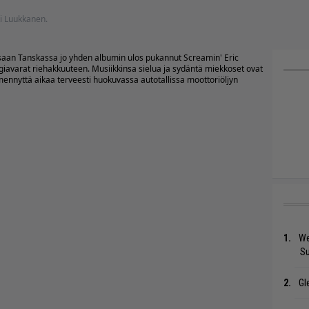
tti Luukkanen.
saan Tanskassa jo yhden albumin ulos pukannut Screamin' Eric
giavarat riehakkuuteen. Musiikkinsa sielua ja sydäntä miekkoset ovat
nnyttä aikaa terveesti huokuvassa autotallissa moottoriöljyn
We
S
Gl