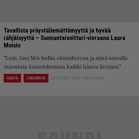
Tavallista pröystäilemättömyyttä ja hyvää
rähjäisyyttä – Sunnuntaisoittari-vieraana Laura
Moisio
"Luin Joni Mitchellin elämäkerran ja siinä samalla
innostuin kuuntelemaan kaikki hänen levynsä."
29.10.2017 15:05
Eero Tarmo
ÄÄNTÄ
LUKEMISTA