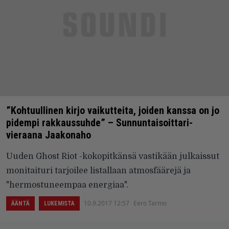
”Kohtuullinen kirjo vaikutteita, joiden kanssa on jo
pidempi rakkaussuhde” – Sunnuntaisoittari-
vieraana Jaakonaho
Uuden Ghost Riot -kokopitkänsä vastikään julkaissut
monitaituri tarjoilee listallaan atmosfäärejä ja
"hermostuneempaa energiaa".
10.9.2017 12:57
Eero Tarmo
ÄÄNTÄ
LUKEMISTA