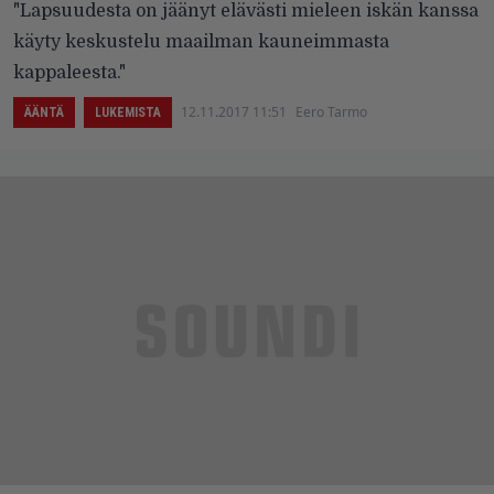
"Lapsuudesta on jäänyt elävästi mieleen iskän kanssa
käyty keskustelu maailman kauneimmasta
kappaleesta."
12.11.2017 11:51
Eero Tarmo
ÄÄNTÄ
LUKEMISTA