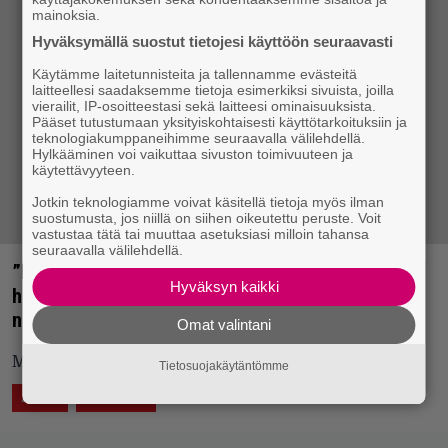
mainoksia.
Hyväksymällä suostut tietojesi käyttöön seuraavasti
Käytämme laitetunnisteita ja tallennamme evästeitä
laitteellesi saadaksemme tietoja esimerkiksi sivuista, joilla
vierailit, IP-osoitteestasi sekä laitteesi ominaisuuksista.
Pääset tutustumaan yksityiskohtaisesti käyttötarkoituksiin ja
teknologiakumppaneihimme seuraavalla välilehdellä.
Hylkääminen voi vaikuttaa sivuston toimivuuteen ja
käytettävyyteen.
Jotkin teknologiamme voivat käsitellä tietoja myös ilman
suostumusta, jos niillä on siihen oikeutettu peruste. Voit
vastustaa tätä tai muuttaa asetuksiasi milloin tahansa
seuraavalla välilehdellä.
”Enemmän työväenluokan mod kuin keskiluokan
Hyväksyn kaikki
hip” – Jani Matti Juhanin Sunnuntaisoittarilla
nautiskellaan melankoliasta ja iltapäiväteestä
Omat valintani
Mistä on taivaankanteen jäätyneet linnut tehty?
Tietosuojakäytäntömme
15.10.2017 14:56
Eero Tarmo
ÄÄNTÄ
LUKEMISTA