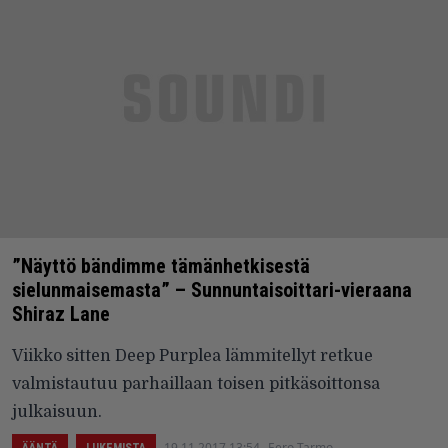
”Näyttö bändimme tämänhetkisestä
sielunmaisemasta” – Sunnuntaisoittari-vieraana
Shiraz Lane
Viikko sitten Deep Purplea lämmitellyt retkue
valmistautuu parhaillaan toisen pitkäsoittonsa
julkaisuun.
19.11.2017 13:54
Eero Tarmo