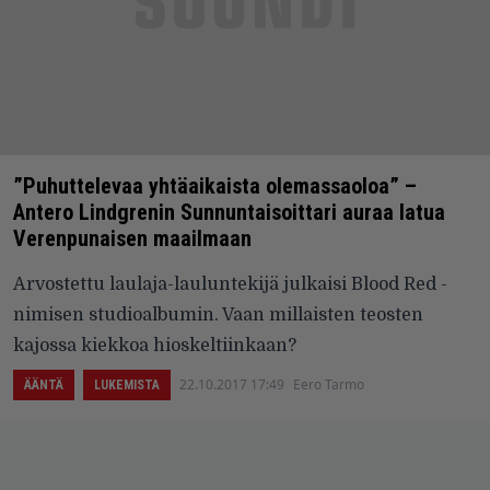
”Puhuttelevaa yhtäaikaista olemassaoloa” –
Antero Lindgrenin Sunnuntaisoittari auraa latua
Verenpunaisen maailmaan
Arvostettu laulaja-lauluntekijä julkaisi Blood Red -
nimisen studioalbumin. Vaan millaisten teosten
kajossa kiekkoa hioskeltiinkaan?
22.10.2017 17:49
Eero Tarmo
ÄÄNTÄ
LUKEMISTA