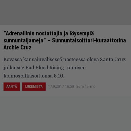
”Adrenaliinin nostattajia ja löysempiä
sunnuntaijameja” – Sunnuntaisoittari-kuraattorina
Archie Cruz
Kovassa kansainvälisessä nosteessa oleva Santa Cruz
julkaisee Bad Blood Rising -nimisen
kolmospitkäsoittonsa 6.10.
17.9.2017 16:50
Eero Tarmo
ÄÄNTÄ
LUKEMISTA