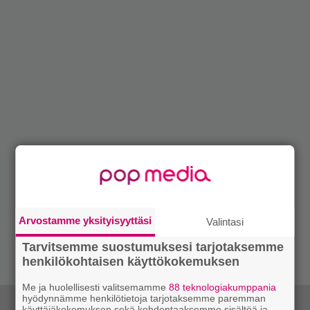
Arvostamme yksityisyyttäsi
Valintasi
Tarvitsemme suostumuksesi tarjotaksemme
henkilökohtaisen käyttökokemuksen
Me ja huolellisesti valitsemamme
88 teknologiakumppania
hyödynnämme henkilötietoja tarjotaksemme paremman
käyttäjäkokemuksen sekä kohdentaaksemme sisältöä ja