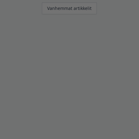
Artikkelien
Vanhemmat artikkelit
selaus