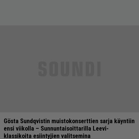
Gösta Sundqvistin muistokonserttien sarja käyntiin
ensi viikolla – Sunnuntaisoittarilla Leevi-
klassikoita esiintyjien valitsemina