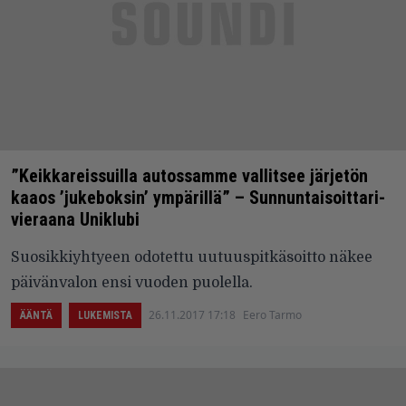
”Keikkareissuilla autossamme vallitsee järjetön
kaaos ’jukeboksin’ ympärillä” – Sunnuntaisoittari-
vieraana Uniklubi
Suosikkiyhtyeen odotettu uutuuspitkäsoitto näkee
päivänvalon ensi vuoden puolella.
26.11.2017 17:18
Eero Tarmo
ÄÄNTÄ
LUKEMISTA