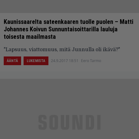
Kaunissaarelta sateenkaaren tuolle puolen – Matti
Johannes Koivun Sunnuntaisoittarilla lauluja
toisesta maailmasta
"Lapsuus, viattomuus, mitä Junnulla oli ikävä?"
24.9.2017 18:51
Eero Tarmo
ÄÄNTÄ
LUKEMISTA