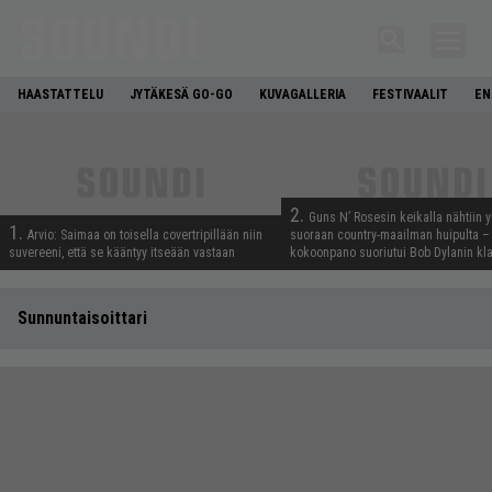
HAASTATTELU
JYTÄKESÄ GO-GO
KUVAGALLERIA
FESTIVAALIT
EN
2.
Guns N’ Rosesin keikalla nähtiin y
1.
Arvio: Saimaa on toisella covertripillään niin
suoraan country-maailman huipulta –
suvereeni, että se kääntyy itseään vastaan
kokoonpano suoriutui Bob Dylanin kl
Sunnuntaisoittari