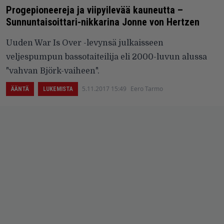
Progepioneereja ja viipyilevää kauneutta –
Sunnuntaisoittari-nikkarina Jonne von Hertzen
Uuden War Is Over -levynsä julkaisseen
veljespumpun bassotaiteilija eli 2000-luvun alussa
"vahvan Björk-vaiheen".
5.11.2017 15:49
Eero Tarmo
ÄÄNTÄ
LUKEMISTA