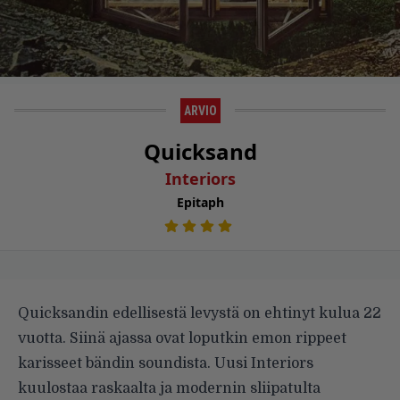
ARVIO
Quicksand
Interiors
Epitaph
Quicksandin edellisestä levystä on ehtinyt kulua 22
vuotta. Siinä ajassa ovat loputkin emon rippeet
karisseet bändin soundista. Uusi Interiors
kuulostaa raskaalta ja modernin sliipatulta