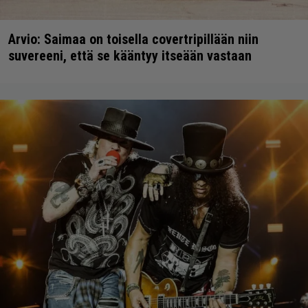
Arvio: Saimaa on toisella covertripillään niin
suvereeni, että se kääntyy itseään vastaan