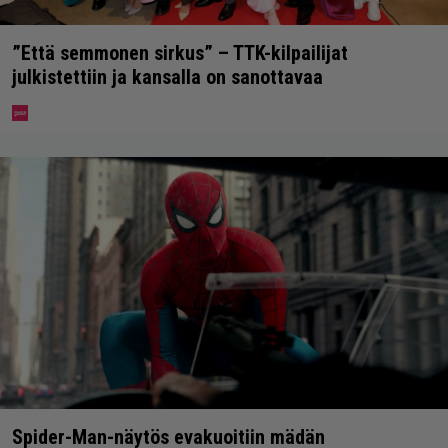
”Että semmonen sirkus” – TTK-kilpailijat
julkistettiin ja kansalla on sanottavaa
Spider-Man-näytös evakuoitiin mädän