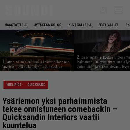
HAASTATTELU
JYTÄKESÄ GO-GO
KUVAGALLERIA
FESTIVAALIT
EN
2.
Se on nyt tai ei koskaan, toteaa Y
1.
Arvio: Saimaa on toisella covertripillään niin
Malmsteen – Ruotsin kitarajumala ly
suvereeni, että se kääntyy itseään vastaan
uuden biisin ja kertoo tulevasta levys
MIELIPIDE
QUICKSAND
Ysäriemon yksi parhaimmista
tekee onnistuneen comebackin –
Quicksandin Interiors vaatii
kuuntelua