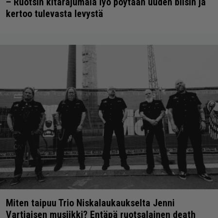
– Ruotsin kitarajumala lyö pöytään uuden biisin ja
kertoo tulevasta levystä
Miten taipuu Trio Niskalaukaukselta Jenni
Vartiaisen musiikki? Entäpä ruotsalainen death