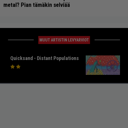
metal? Pian tämäkin selviää
MUUT ARTISTIN LEVYARVIOT
Quicksand - Distant Populations