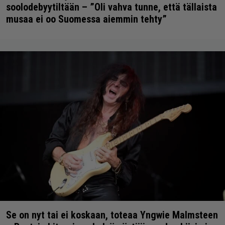
soolodebyytiltään – ”Oli vahva tunne, että tällaista
musaa ei oo Suomessa aiemmin tehty”
Se on nyt tai ei koskaan, toteaa Yngwie Malmsteen