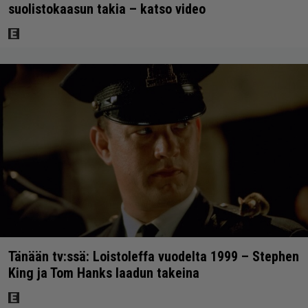
suolistokaasun takia – katso video
Tänään tv:ssä: Loistoleffa vuodelta 1999 – Stephen
King ja Tom Hanks laadun takeina