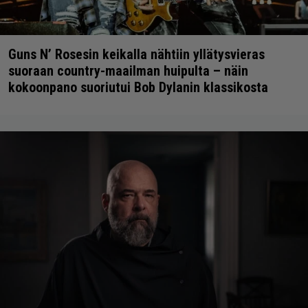
Guns N’ Rosesin keikalla nähtiin yllätysvieras
suoraan country-maailman huipulta – näin
kokoonpano suoriutui Bob Dylanin klassikosta