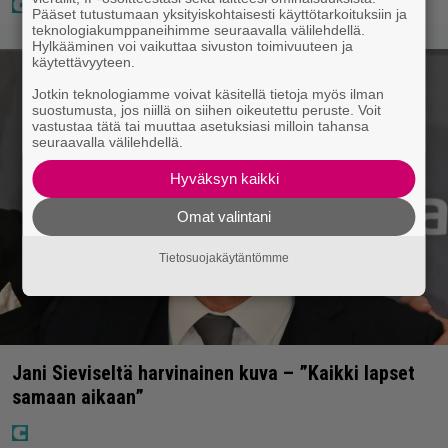
Pääset tutustumaan yksityiskohtaisesti käyttötarkoituksiin ja
teknologiakumppaneihimme seuraavalla välilehdellä.
Hylkääminen voi vaikuttaa sivuston toimivuuteen ja
käytettävyyteen.
Jotkin teknologiamme voivat käsitellä tietoja myös ilman
suostumusta, jos niillä on siihen oikeutettu peruste. Voit
vastustaa tätä tai muuttaa asetuksiasi milloin tahansa
seuraavalla välilehdellä.
Hyväksyn kaikki
Omat valintani
Tietosuojakäytäntömme
Jani Sieviseltä harvinainen kuva – ”Kaikki lapset
samaan aikaan”