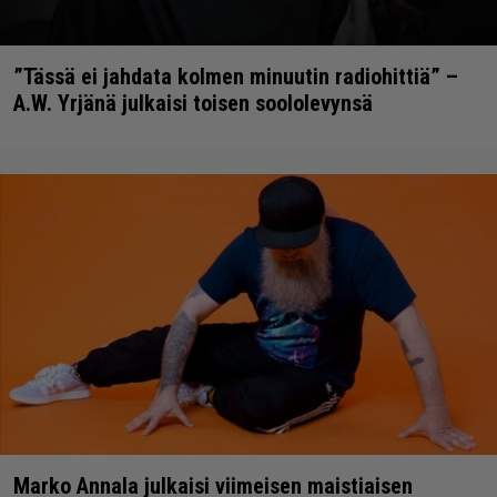
”Tässä ei jahdata kolmen minuutin radiohittiä” –
A.W. Yrjänä julkaisi toisen soololevynsä
Marko Annala julkaisi viimeisen maistiaisen