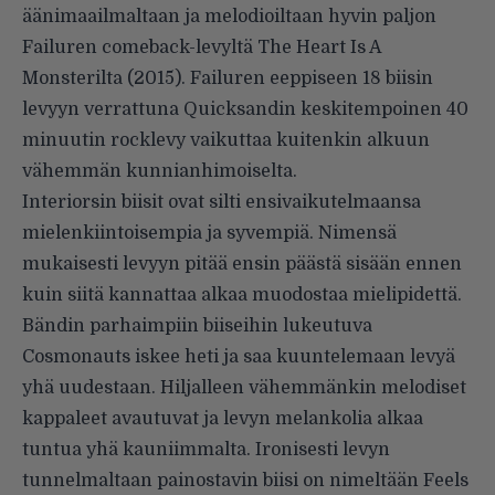
äänimaailmaltaan ja melodioiltaan hyvin paljon
Failuren comeback-levyltä The Heart Is A
Monsterilta (2015). Failuren eeppiseen 18 biisin
levyyn verrattuna Quicksandin keskitempoinen 40
minuutin rocklevy vaikuttaa kuitenkin alkuun
vähemmän kunnianhimoiselta.
Interiorsin biisit ovat silti ensivaikutelmaansa
mielenkiintoisempia ja syvempiä. Nimensä
mukaisesti levyyn pitää ensin päästä sisään ennen
kuin siitä kannattaa alkaa muodostaa mielipidettä.
Bändin parhaimpiin biiseihin lukeutuva
Cosmonauts iskee heti ja saa kuuntelemaan levyä
yhä uudestaan. Hiljalleen vähemmänkin melodiset
kappaleet avautuvat ja levyn melankolia alkaa
tuntua yhä kauniimmalta. Ironisesti levyn
tunnelmaltaan painostavin biisi on nimeltään Feels