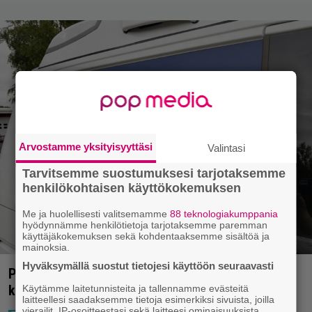
Arvostamme yksityisyyttäsi
Valintasi
Tarvitsemme suostumuksesi tarjotaksemme
henkilökohtaisen käyttökokemuksen
Me ja huolellisesti valitsemamme
88 teknologiakumppania
hyödynnämme henkilötietoja tarjotaksemme paremman
käyttäjäkokemuksen sekä kohdentaaksemme sisältöä ja
mainoksia.
Hyväksymällä suostut tietojesi käyttöön seuraavasti
Poliisilla tehovalvonta – tästä kysymys ja näin
kauan kestää
Käytämme laitetunnisteita ja tallennamme evästeitä
laitteellesi saadaksemme tietoja esimerkiksi sivuista, joilla
vierailit, IP-osoitteestasi sekä laitteesi ominaisuuksista.