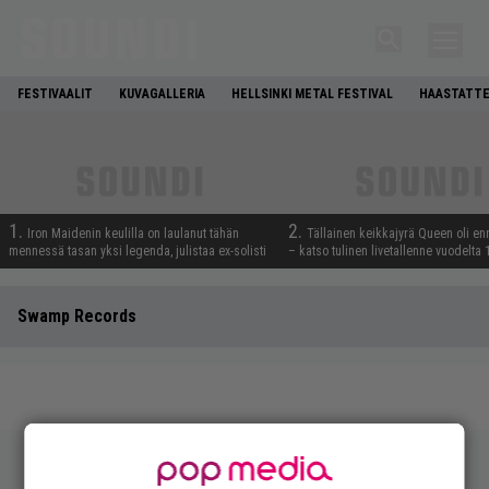
FESTIVAALIT
KUVAGALLERIA
HELLSINKI METAL FESTIVAL
HAASTATTE
1.
2.
Iron Maidenin keulilla on laulanut tähän
Tällainen keikkajyrä Queen oli e
mennessä tasan yksi legenda, julistaa ex-solisti
– katso tulinen livetallenne vuodelta
Swamp Records