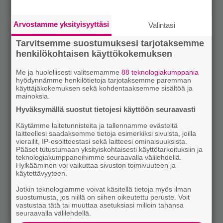
Arvostamme yksityisyyttäsi
Valintasi
Tarvitsemme suostumuksesi tarjotaksemme
henkilökohtaisen käyttökokemuksen
Me ja huolellisesti valitsemamme
88 teknologiakumppania
hyödynnämme henkilötietoja tarjotaksemme paremman
käyttäjäkokemuksen sekä kohdentaaksemme sisältöä ja
mainoksia.
Hyväksymällä suostut tietojesi käyttöön seuraavasti
Käytämme laitetunnisteita ja tallennamme evästeitä
laitteellesi saadaksemme tietoja esimerkiksi sivuista, joilla
vierailit, IP-osoitteestasi sekä laitteesi ominaisuuksista.
Pääset tutustumaan yksityiskohtaisesti käyttötarkoituksiin ja
teknologiakumppaneihimme seuraavalla välilehdellä.
Hylkääminen voi vaikuttaa sivuston toimivuuteen ja
käytettävyyteen.
Jotkin teknologiamme voivat käsitellä tietoja myös ilman
suostumusta, jos niillä on siihen oikeutettu peruste. Voit
vastustaa tätä tai muuttaa asetuksiasi milloin tahansa
seuraavalla välilehdellä.