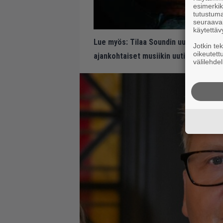
esimerkiks
tutustuma
seuraaval
käytettäv
Lue myös:
Tilaa Soundin uutiskirje ja
Jotkin te
oikeutett
ajankohtaiset musiikin uutiset ja puh
välilehdel