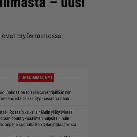
ilmasta – uusi
ää ovat myös menossa
LUETUIMMAT NYT
vio: Saimaa on toisella covertripillään niin
vereeni, että se kääntyy itseään vastaan
ns N’ Rosesin keikalla nähtiin yllätysvieras
oraan country-maailman huipulta – näin
koonpano suoriutui Bob Dylanin klassikosta