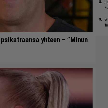
Ja
ko
We
t
lapsikatraansa yhteen – ”Minun