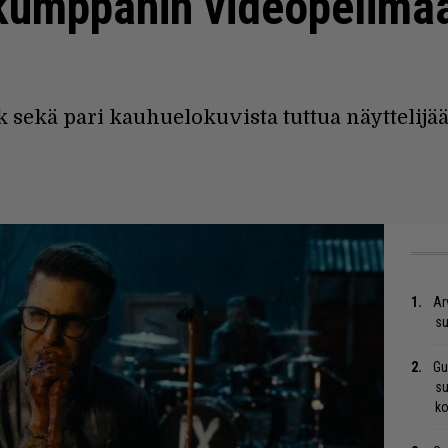
ökumppanin videopelimaa
 sekä pari kauhuelokuvista tuttua näyttelij
Ar
su
Gu
su
ko