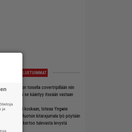
LUETUIMMAT
vio: Saimaa on toisella covertripillään niin
sen
vereeni, että se kääntyy itseään vastaan
tietoja
 on nyt tai ei koskaan, toteaa Yngwie
 ja
lmsteen – Ruotsin kitarajumala lyö pöytään
den biisin ja kertoo tulevasta levystä
toja