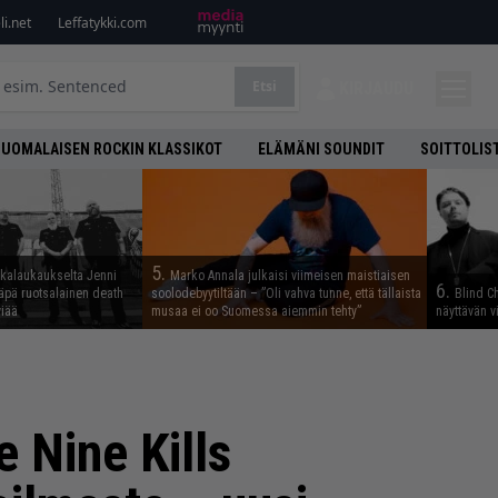
i.net
Leffatykki.com
Etsi
KIRJAUDU
SUOMALAISEN ROCKIN KLASSIKOT
ELÄMÄNI SOUNDIT
SOITTOLIS
5.
skalaukaukselta Jenni
Marko Annala julkaisi viimeisen maistiaisen
6.
täpä ruotsalainen death
soolodebyytiltään – ”Oli vahva tunne, että tällaista
Blind Ch
viää
musaa ei oo Suomessa aiemmin tehty”
näyttävän v
e Nine Kills