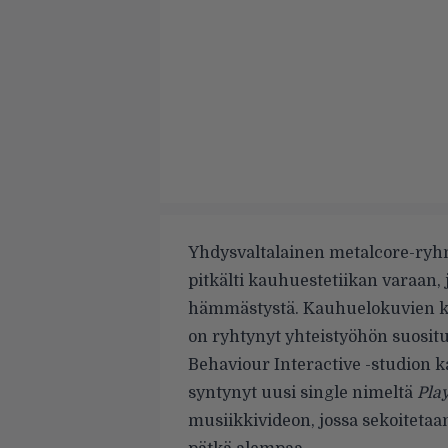
Yhdysvaltalainen metalcore-ryhm
pitkälti kauhuestetiikan varaan, 
hämmästystä. Kauhuelokuvien ku
on ryhtynyt yhteistyöhön suosi
Behaviour Interactive -studion k
syntynyt uusi single nimeltä
Pla
musiikkivideon, jossa sekoiteta