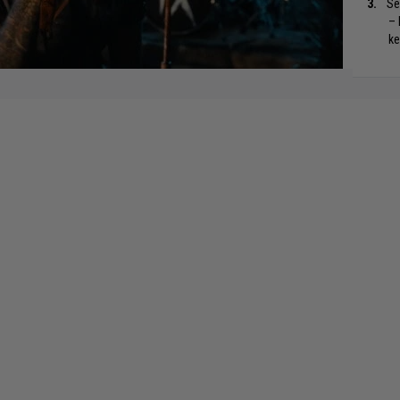
Se
– 
ke