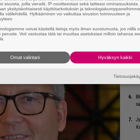
i sivuista, joilla vierailit, IP-osoitteestasi sekä laitteesi ominaisuuksista
Gu
an yksityiskohtaisesti käyttötarkoituksiin ja teknologiakumppaneihimm
su
la välilehdellä. Hylkääminen voi vaikuttaa sivuston toimivuuteen ja
yyteen.
ko
 tiedät mistä kahvitauolla puhutaan! Nappaa
knologiamme voivat käsitellä tietoja myös ilman suostumusta, jos niillä o
u peruste. Voit vastustaa tätä tai muuttaa asetuksiasi milloin tahansa se
eenaiheet suoraan sähköpostiin tästä.
Mi
lä.
Va
me
Omat valintani
Hyväksyn kaikki
Ma
so
Tietosuojak
tä
Bl
nä
Jy
Ka