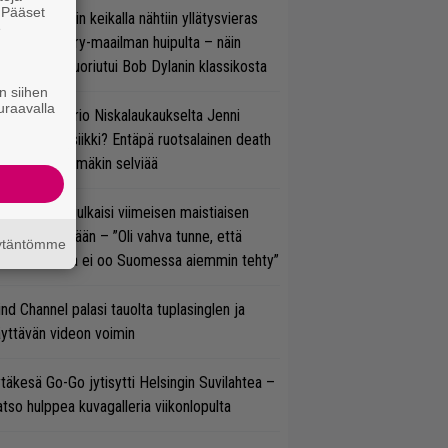
. Pääset
ns N’ Rosesin keikalla nähtiin yllätysvieras
e
oraan country-maailman huipulta – näin
koonpano suoriutui Bob Dylanin klassikosta
n siihen
uraavalla
ten taipuu Trio Niskalaukaukselta Jenni
rtiaisen musiikki? Entäpä ruotsalainen death
tal? Pian tämäkin selviää
rko Annala julkaisi viimeisen maistiaisen
olodebyytiltään – ”Oli vahva tunne, että
äytäntömme
llaista musaa ei oo Suomessa aiemmin tehty”
ind Channel palasi tauolta tuplasinglen ja
yttävän videon voimin
täkesä Go-Go jytisytti Helsingin Suvilahtea –
tso hulppea kuvagalleria viikonlopulta