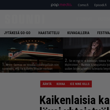
Como.fi
Episodi.fi
ETUSIVU
UUTIS
JYTÄKESÄ GO-GO
HAASTATTELU
KUVAGALLERIA
FESTIVA
2.
Se on nyt tai ei koskaan, toteaa Y
1.
Arvio: Saimaa on toisella covertripillään niin
Malmsteen – Ruotsin kitarajumala ly
suvereeni, että se kääntyy itseään vastaan
uuden biisin ja kertoo tulevasta levys
ÄÄNTÄ
KUVAA
ICE NINE KILLS
Kaikenlaisia ka