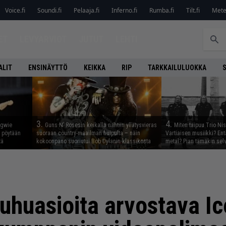
Voice.fi
Soundi.fi
Pelaaja.fi
Inferno.fi
Rumba.fi
Tilt.fi
Metel
ET
LEVYARVIOT
JUTUT
LEHTI
ALIT
ENSINÄYTTÖ
KEIKKA
RIP
TARKKAILULUOKKA
3.
4.
ngwie
Guns N’ Rosesin keikalla nähtiin yllätysvieras
Miten taipuu Trio Ni
ö pöytään
suoraan country-maailman huipulta – näin
Vartiaisen musiikki? En
tä
kokoonpano suoriutui Bob Dylanin klassikosta
metal? Pian tämäkin sel
uhuasioita arvostava Ic