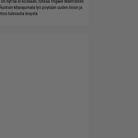
 on nyt tai ei koskaan, toteaa Yngwie Malmsteen
Ruotsin kitarajumala lyö pöytään uuden biisin ja
rtoo tulevasta levystä