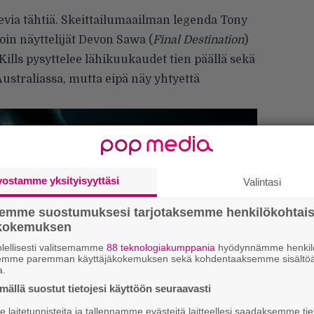
evia tähtiä. Skeittailumaailman legenda Tony
n näyttelijät Devon Sawa (
Final Destination
)
 Kills pysyttelee lähikuukaudet tien päällä sekä
Australiassa, mutta eipä näy yhtyettä
vostamme yksityisyyttäsi
Valintasi
Ar
semme suostumuksesi tarjotaksemme henkilökohtai
su
ökokemuksen
lellisesti valitsemamme
88 teknologiakumppania
hyödynnämme henkilö
Se
semme paremman käyttäjäkokemuksen sekä kohdentaaksemme sisältöä
a.
Ma
ällä suostut tietojesi käyttöön seuraavasti
uu
laitetunnisteita ja tallennamme evästeitä laitteellesi saadaksemme tie