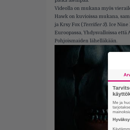
pätkä alempaa.
Videolla on mukana myös vierail
Hawk on kuvioissa mukana, samoi
ja Krsy Fox (
Terrifier 3
). Ice Nine
Euroopassa, Yhdysvalloissa että 
Pohjoismaiden lähelläkään.
Ar
Tarvit
käytt
Me ja huo
tarjotak
mainoksi
Hyväksym
Käytämme 