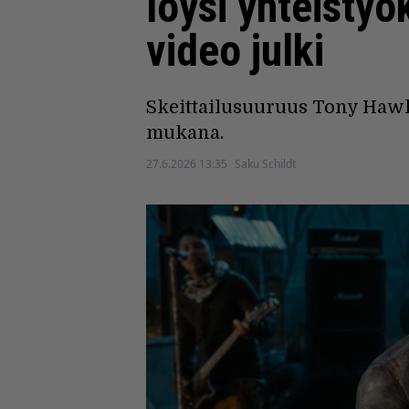
löysi yhteisty
video julki
Skeittailusuuruus Tony Hawk
mukana.
27.6.2026 13:35
Saku Schildt