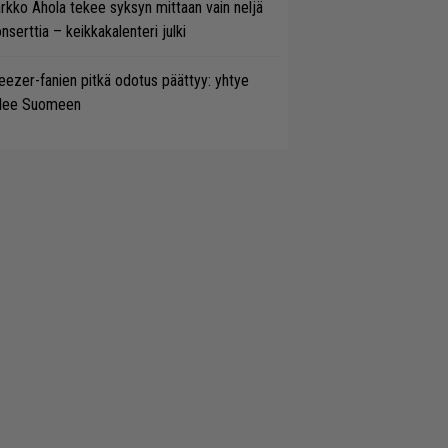
rkko Ahola tekee syksyn mittaan vain neljä
nserttia – keikkakalenteri julki
ezer-fanien pitkä odotus päättyy: yhtye
ulee Suomeen