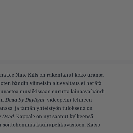
ä Ice Nine Kills on rakentanut koko uransa
joten bändin viimeisin aluevaltaus ei herätä
vastoa musiikissaan surutta lainaava bändi
tun
Dead by Daylight
-videopelin tehneen
anssa, ja tämän yhteistyön tuloksena on
y Dead
. Kappale on nyt saanut kylkeensä
an soittohommia kauhupelikuvastoon. Katso